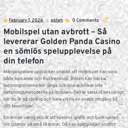
Skip
to
content
February 7, 2026
ebteh
0 Comments
February
ebteh
7,
Mobilspel utan avbrott – Så
2026
levererar Golden Panda Casino
en sömlös spelupplevelse på
din telefon
Många spelare upptäcker snabbt att mobilspel kan vara
både lockande och frustrerande. Bilden kan hacka,
laddningstiderna blir långa och ibland funkar inte
betalningsmetoderna på mobilen. Det är särskilt besvärligt
när du är på språng och bara vill ha en snabb omgång på
ditt favoritspel.
En annan vanlig oro är att spelens grafik och ljudkvalitet
blir lidande på små skärmar. Då kan spelglädjen snabbt