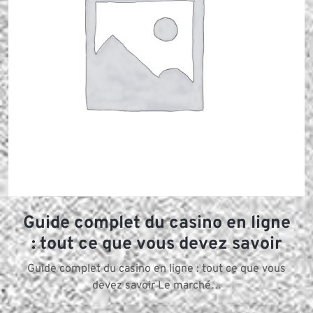
Guide complet du casino en ligne
: tout ce que vous devez savoir
Guide complet du casino en ligne : tout ce que vous
devez savoir Le marché…