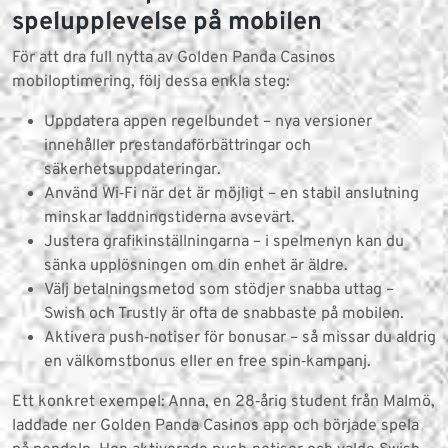
spelupplevelse på mobilen
För att dra full nytta av Golden Panda Casinos
mobiloptimering, följ dessa enkla steg:
Uppdatera appen regelbundet – nya versioner
innehåller prestandaförbättringar och
säkerhetsuppdateringar.
Använd Wi‑Fi när det är möjligt – en stabil anslutning
minskar laddningstiderna avsevärt.
Justera grafikinställningarna – i spelmenyn kan du
sänka upplösningen om din enhet är äldre.
Välj betalningsmetod som stödjer snabba uttag –
Swish och Trustly är ofta de snabbaste på mobilen.
Aktivera push‑notiser för bonusar – så missar du aldrig
en välkomstbonus eller en free spin‑kampanj.
Ett konkret exempel: Anna, en 28‑årig student från Malmö,
laddade ner Golden Panda Casinos app och började spela