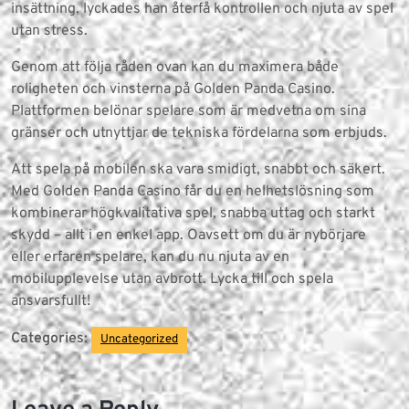
insättning, lyckades han återfå kontrollen och njuta av spel
utan stress.
Genom att följa råden ovan kan du maximera både
roligheten och vinsterna på Golden Panda Casino.
Plattformen belönar spelare som är medvetna om sina
gränser och utnyttjar de tekniska fördelarna som erbjuds.
Att spela på mobilen ska vara smidigt, snabbt och säkert.
Med Golden Panda Casino får du en helhetslösning som
kombinerar högkvalitativa spel, snabba uttag och starkt
skydd – allt i en enkel app. Oavsett om du är nybörjare
eller erfaren spelare, kan du nu njuta av en
mobilupplevelse utan avbrott. Lycka till och spela
ansvarsfullt!
Categories:
Uncategorized