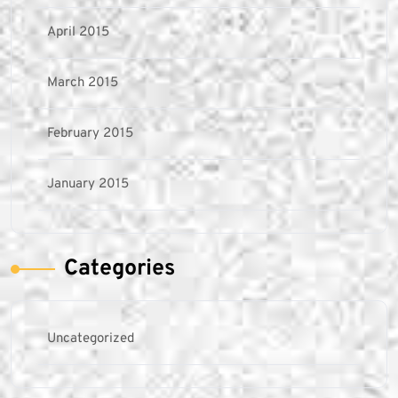
April 2015
March 2015
February 2015
January 2015
Categories
Uncategorized