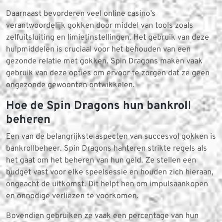
Daarnaast bevorderen veel online casino’s
verantwoordelijk gokken door middel van tools zoals
zelfuitsluiting en limietinstellingen. Het gebruik van deze
hulpmiddelen is cruciaal voor het behouden van een
gezonde relatie met gokken. Spin Dragons maken vaak
gebruik van deze opties om ervoor te zorgen dat ze geen
ongezonde gewoonten ontwikkelen.
Hoe de Spin Dragons hun bankroll
beheren
Een van de belangrijkste aspecten van succesvol gokken is
bankrollbeheer. Spin Dragons hanteren strikte regels als
het gaat om het beheren van hun geld. Ze stellen een
budget vast voor elke speelsessie en houden zich hieraan,
ongeacht de uitkomst. Dit helpt hen om impulsaankopen
en onnodige verliezen te voorkomen.
Bovendien gebruiken ze vaak een percentage van hun