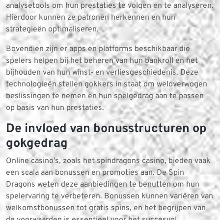
analysetools om hun prestaties te volgen en te analyseren.
Hierdoor kunnen ze patronen herkennen en hun
strategieën optimaliseren.
Bovendien zijn er apps en platforms beschikbaar die
spelers helpen bij het beheren van hun bankroll en het
bijhouden van hun winst- en verliesgeschiedenis. Deze
technologieën stellen gokkers in staat om weloverwogen
beslissingen te nemen en hun spelgedrag aan te passen
op basis van hun prestaties.
De invloed van bonusstructuren op
gokgedrag
Online casino’s, zoals het spindragons casino, bieden vaak
een scala aan bonussen en promoties aan. De Spin
Dragons weten deze aanbiedingen te benutten om hun
spelervaring te verbeteren. Bonussen kunnen variëren van
welkomstbonussen tot gratis spins, en het begrijpen van