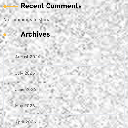
Recent Comments
No comments to show.
Archives
August 2026
July 2026
June 2026
May 2026
April 2026