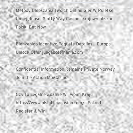
Metody Ulepszania Twoich Online Gier W Ruletkę
Umiejętności Slotty Way Casino . krajowy obszar
Polski Bet Now
Bienvenido Incentivo Paquete Detalles _ Europa
Unlock Offer juegabotemania.com
Confidential Information Remains Private Norway
Join the Action MoiCasino
Czy To Legalne Zdalnie W Twoim Kraju
https://www.plslotticacasino.com/ . Poland
Register & Win