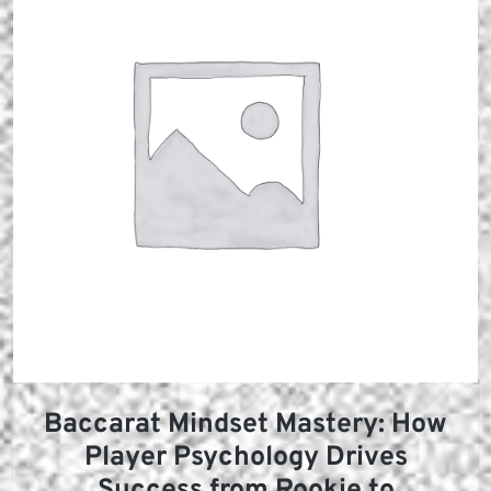
Baccarat Mindset Mastery: How
Player Psychology Drives