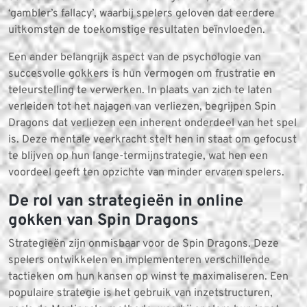
‘gambler’s fallacy’, waarbij spelers geloven dat eerdere
uitkomsten de toekomstige resultaten beïnvloeden.
Een ander belangrijk aspect van de psychologie van
succesvolle gokkers is hun vermogen om frustratie en
teleurstelling te verwerken. In plaats van zich te laten
verleiden tot het najagen van verliezen, begrijpen Spin
Dragons dat verliezen een inherent onderdeel van het spel
is. Deze mentale veerkracht stelt hen in staat om gefocust
te blijven op hun lange-termijnstrategie, wat hen een
voordeel geeft ten opzichte van minder ervaren spelers.
De rol van strategieën in online
gokken van Spin Dragons
Strategieën zijn onmisbaar voor de Spin Dragons. Deze
spelers ontwikkelen en implementeren verschillende
tactieken om hun kansen op winst te maximaliseren. Een
populaire strategie is het gebruik van inzetstructuren,