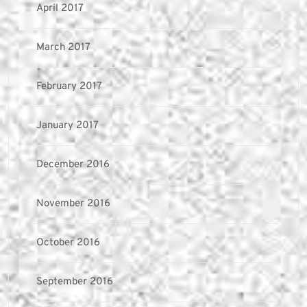
April 2017
March 2017
February 2017
January 2017
December 2016
November 2016
October 2016
September 2016