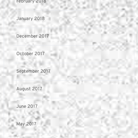
February 2018
January 2018
December 2017
October 2017
September 2017
August 2017
June 2017
May 2017