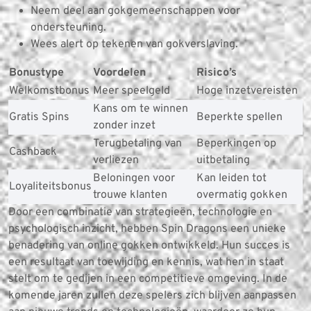
Neem deel aan gokgemeenschappen voor
ondersteuning.
Wees alert op tekenen van gokverslaving.
Bonustype
Voordelen
Risico’s
Welkomstbonus
Meer speelgeld
Hoge inzetvereisten
Kans om te winnen
Gratis Spins
Beperkte spellen
zonder inzet
Terugbetaling van
Beperkingen op
Cashback
verliezen
uitbetaling
Beloningen voor
Kan leiden tot
Loyaliteitsbonus
trouwe klanten
overmatig gokken
Door een combinatie van strategieën, technologie en
psychologisch inzicht, hebben Spin Dragons een unieke
benadering van online gokken ontwikkeld. Hun succes is
een resultaat van toewijding en kennis, wat hen in staat
stelt om te gedijen in een competitieve omgeving. In de
komende jaren zullen deze spelers zich blijven aanpassen