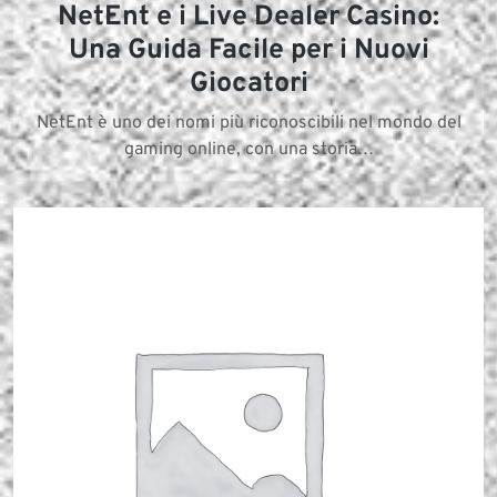
NetEnt e i Live Dealer Casino:
Una Guida Facile per i Nuovi
Giocatori
NetEnt è uno dei nomi più riconoscibili nel mondo del
gaming online, con una storia…