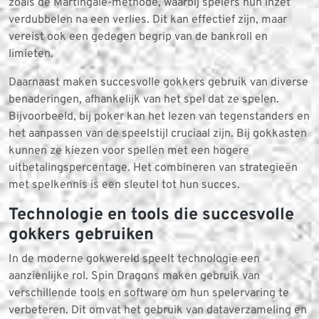
zoals de Martingale-methode, waarbij spelers hun inzet
verdubbelen na een verlies. Dit kan effectief zijn, maar
vereist ook een gedegen begrip van de bankroll en
limieten.
Daarnaast maken succesvolle gokkers gebruik van diverse
benaderingen, afhankelijk van het spel dat ze spelen.
Bijvoorbeeld, bij poker kan het lezen van tegenstanders en
het aanpassen van de speelstijl cruciaal zijn. Bij gokkasten
kunnen ze kiezen voor spellen met een hogere
uitbetalingspercentage. Het combineren van strategieën
met spelkennis is een sleutel tot hun succes.
Technologie en tools die succesvolle
gokkers gebruiken
In de moderne gokwereld speelt technologie een
aanzienlijke rol. Spin Dragons maken gebruik van
verschillende tools en software om hun spelervaring te
verbeteren. Dit omvat het gebruik van dataverzameling en