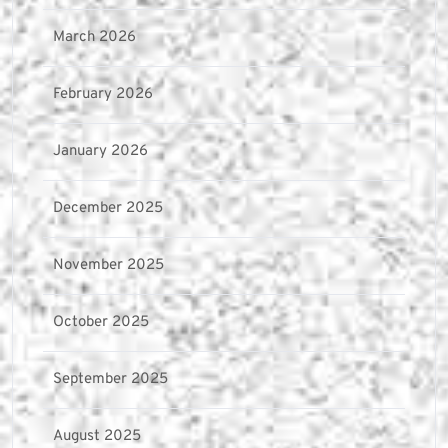
March 2026
February 2026
January 2026
December 2025
November 2025
October 2025
September 2025
August 2025