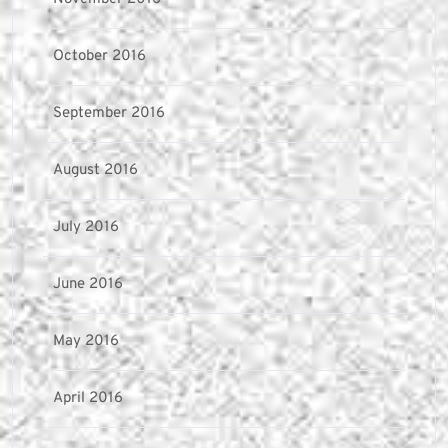
October 2016
September 2016
August 2016
July 2016
June 2016
May 2016
April 2016