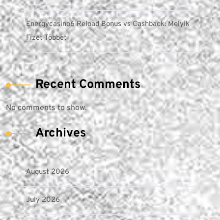
Energycasino6 Reload Bonus vs Cashback: Melyik
Fizet Többet
Recent Comments
No comments to show.
Archives
August 2026
July 2026