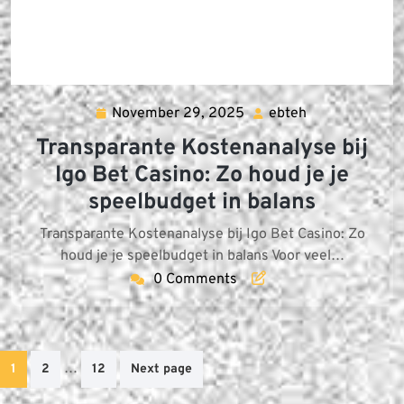
November 29, 2025
ebteh
November
ebteh
29,
Transparante Kostenanalyse bij
2025
Igo Bet Casino: Zo houd je je
speelbudget in balans
Transparante Kostenanalyse bij Igo Bet Casino: Zo
houd je je speelbudget in balans Voor veel…
0 Comments
Posts
…
1
2
12
Next page
pagination