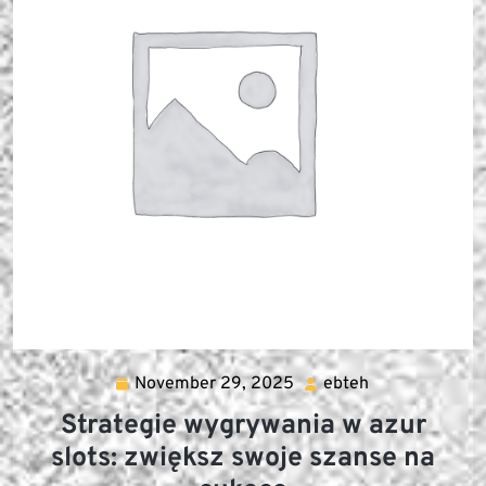
November 29, 2025
ebteh
November
ebteh
29,
Strategie wygrywania w azur
2025
slots: zwiększ swoje szanse na