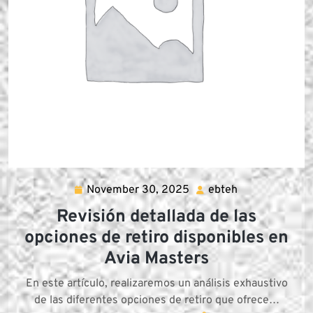
November 30, 2025
ebteh
November
ebteh
30,
Revisión detallada de las
2025
opciones de retiro disponibles en
Avia Masters
En este artículo, realizaremos un análisis exhaustivo
de las diferentes opciones de retiro que ofrece…