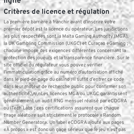
ligne
Critères de licence et régulation
La première barrière à franchir avant d’inscrire votre
premier dépôt est la licence du opérateur. Les juridictions
les plus respectées sont la Malta Gaming Authority (MGA),
la UK Gambling Commission (UKGC) et Curaçao eGaming ;
chacune impose des exigences différentes concernant la
protection des joueurs et la transparence financière. Sur le
site officiel du régulateur vous pouvez vérifier
l’immatriculation grâce au numéro d’autorisation affiché
dans le pied‑de‑page du casino : il suffit d’entrer ce code
dans leur moteur de recherche public pour confirmer son
authenticité.\n\nLes licences MGA ou UKGC garantissent
généralement un audit RNG mensuel réalisé par eCOGRA
ou iTech Labs ; ces certifications assurent que chaque
tirage aléatoire suit strictement le protocole « Random
Number Generator ». Un label eCOGRA ajouté aux pages
« À propos » est donc un gage sérieux que le jeu n’est pas