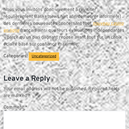
Nous vous invitons donc vivement à revisiter
régulièrement Basketnews.Net afin demeurer informé(e)
des dernières nouveautés concernant tout
nouveau casino
en ligne
français ainsi que leurs évaluations indépendantes
– parce qu’un pari gagnant repose avant tout sur un choix
éclairé basé sur confiance maximale.​
Categories:
Uncategorized
Leave a Reply
Your email address will not be published.
Required fields
are marked
*
Comment
*