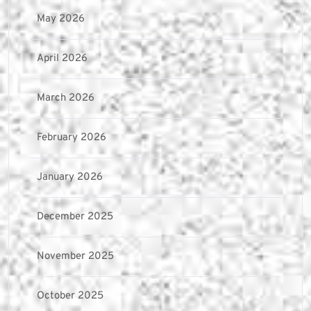
May 2026
April 2026
March 2026
February 2026
January 2026
December 2025
November 2025
October 2025