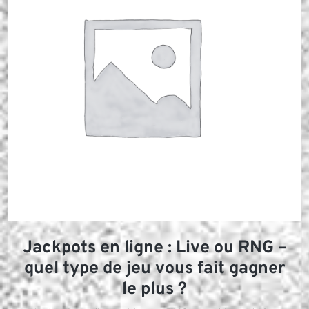
Jackpots en ligne : Live ou RNG –
quel type de jeu vous fait gagner
le plus ?