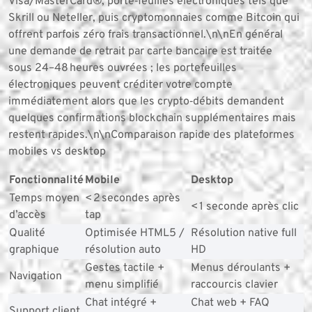
Visa/MasterCard®, porte‑feuilles électroniques tels que
Skrill ou Neteller, puis cryptomonnaies comme Bitcoin qui
offrent parfois zéro frais transactionnel.\n\nEn général
une demande de retrait par carte bancaire est traitée
sous 24–48 heures ouvrées ; les portefeuilles
électroniques peuvent créditer votre compte
immédiatement alors que les crypto‑débits demandent
quelques confirmations blockchain supplémentaires mais
restent rapides.\n\nComparaison rapide des plateformes
mobiles vs desktop
Fonctionnalité
Mobile
Desktop
Temps moyen
< 2 secondes après
< 1 seconde après clic
d’accès
tap
Qualité
Optimisée HTML5 /
Résolution native full
graphique
résolution auto
HD
Gestes tactile +
Menus déroulants +
Navigation
menu simplifié
raccourcis clavier
Chat intégré +
Chat web + FAQ
Support client