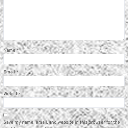
Name
*
Email
*
Website
Save my name, email, and website in this browser for the