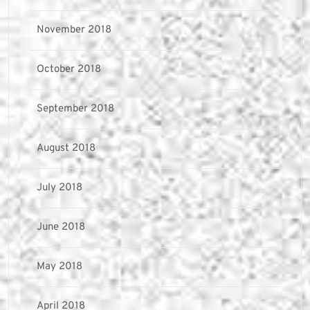
November 2018
October 2018
September 2018
August 2018
July 2018
June 2018
May 2018
April 2018