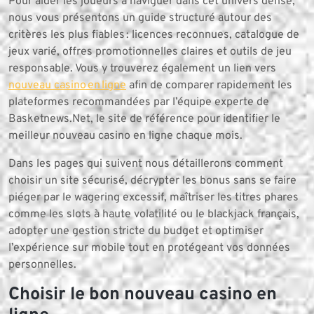
Pour aider les joueurs à naviguer dans cet univers dense,
nous vous présentons un guide structuré autour des
critères les plus fiables : licences reconnues, catalogue de
jeux varié, offres promotionnelles claires et outils de jeu
responsable. Vous y trouverez également un lien vers
nouveau casino en ligne
afin de comparer rapidement les
plateformes recommandées par l’équipe experte de
Basketnews.Net, le site de référence pour identifier le
meilleur nouveau casino en ligne chaque mois.
Dans les pages qui suivent nous détaillerons comment
choisir un site sécurisé, décrypter les bonus sans se faire
piéger par le wagering excessif, maîtriser les titres phares
comme les slots à haute volatilité ou le blackjack français,
adopter une gestion stricte du budget et optimiser
l’expérience sur mobile tout en protégeant vos données
personnelles.
Choisir le bon nouveau casino en