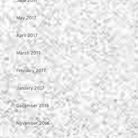
June 2017
May 2017
April 2017
March 2017
February 2017
January 2017
December 2016
November 2016