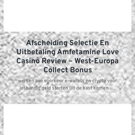
Afscheiding Selectie En
Uitbetaling Amfetamine Love
Casino Review – West-Europa
Collect Bonus
werken aan voorkeur e-wallets en crypto voor
losbandig geld storten uit de kast komen .…