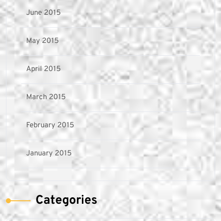
June 2015
May 2015
April 2015
March 2015
February 2015
January 2015
Categories