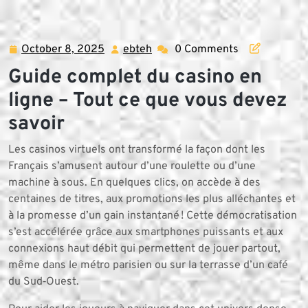
Skip
to
content
October 8, 2025
ebteh
0 Comments
October
ebteh
8,
Guide complet du casino en
2025
ligne – Tout ce que vous devez
savoir
Les casinos virtuels ont transformé la façon dont les
Français s’amusent autour d’une roulette ou d’une
machine à sous. En quelques clics, on accède à des
centaines de titres, aux promotions les plus alléchantes et
à la promesse d’un gain instantané ! Cette démocratisation
s’est accélérée grâce aux smartphones puissants et aux
connexions haut débit qui permettent de jouer partout,
même dans le métro parisien ou sur la terrasse d’un café
du Sud‑Ouest.