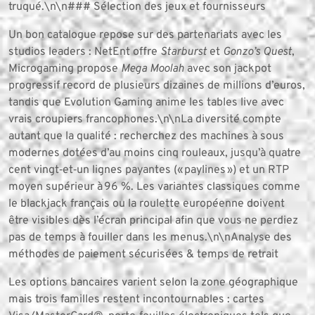
truqué.\n\n### Sélection des jeux et fournisseurs
Un bon catalogue repose sur des partenariats avec les
studios leaders : NetEnt offre
Starburst
et
Gonzo’s Quest
,
Microgaming propose
Mega Moolah
avec son jackpot
progressif record de plusieurs dizaines de millions d’euros,
tandis que Evolution Gaming anime les tables live avec
vrais croupiers francophones.\n\nLa diversité compte
autant que la qualité : recherchez des machines à sous
modernes dotées d’au moins cinq rouleaux, jusqu’à quatre
cent vingt‑et‑un lignes payantes (« paylines ») et un RTP
moyen supérieur à 96 %. Les variantes classiques comme
le blackjack français ou la roulette européenne doivent
être visibles dès l’écran principal afin que vous ne perdiez
pas de temps à fouiller dans les menus.\n\nAnalyse des
méthodes de paiement sécurisées & temps de retrait
Les options bancaires varient selon la zone géographique
mais trois familles restent incontournables : cartes