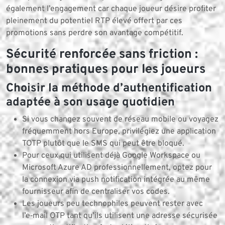
également l’engagement car chaque joueur désire profiter
pleinement du potentiel RTP élevé offert par ces
promotions sans perdre son avantage compétitif.
Sécurité renforcée sans friction :
bonnes pratiques pour les joueurs
Choisir la méthode d’authentification
adaptée à son usage quotidien
Si vous changez souvent de réseau mobile ou voyagez
fréquemment hors Europe, privilégiez une application
TOTP plutôt que le SMS qui peut être bloqué.
Pour ceux qui utilisent déjà Google Workspace ou
Microsoft Azure AD professionnellement, optez pour
la connexion via push notification intégrée au même
fournisseur afin de centraliser vos codes.
Les joueurs peu technophiles peuvent rester avec
l’e‑mail OTP tant qu’ils utilisent une adresse sécurisée