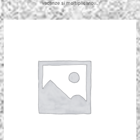
vacanze si moltiplicano…