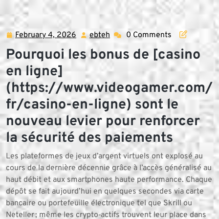
Skip
to
content
February 4, 2026
ebteh
0 Comments
February
ebteh
4,
Pourquoi les bonus de [casino
2026
en ligne]
(https://www.videogamer.com/
fr/casino-en-ligne) sont le
nouveau levier pour renforcer
la sécurité des paiements
Les plateformes de jeux d’argent virtuels ont explosé au
cours de la dernière décennie grâce à l’accès généralisé au
haut débit et aux smartphones haute performance. Chaque
dépôt se fait aujourd’hui en quelques secondes via carte
bancaire ou portefeuille électronique tel que Skrill ou
Neteller ; même les crypto‑actifs trouvent leur place dans