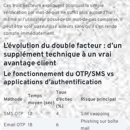
Ces trois vecteurs expliquent pourquoi la simple
vérification par mot‑de‑pas ne suffit plus aujourd’hui :
même si l’utilisateur possède un mot‑de‑pas complexe, il
peut être volé ou réutilisé ailleurs sans qu’il s’en rende
compte immédiatement.
L’évolution du double facteur : d’un
supplément technique à un vrai
avantage client
Le fonctionnement du OTP/SMS vs
applications d’authentification
Taux
Temps
Méthode
d’échec
Risque principal
moyen (sec)
(%)
SMS OTP
12
4
SIM swapping
Phishing sur boîte
Email OTP
18
6
mail