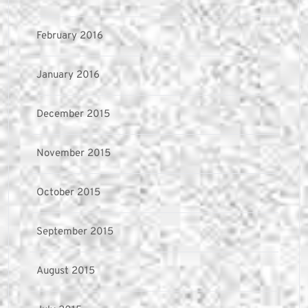
February 2016
January 2016
December 2015
November 2015
October 2015
September 2015
August 2015