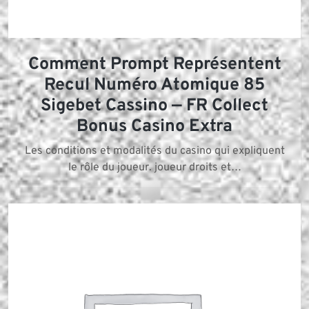
Comment Prompt Représentent
Recul Numéro Atomique 85
Sigebet Cassino — FR Collect
Bonus Casino Extra
Les conditions et modalités du casino qui expliquent
le rôle du joueur. joueur droits et…