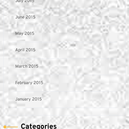
July 2015
June 2015
May 2015
April 2015
March 2015
February 2015
January 2015
Categories