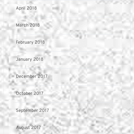
April 2018
March 2018
February 2018
January 2018
December 2017
October 2017
September 2017
August 2017