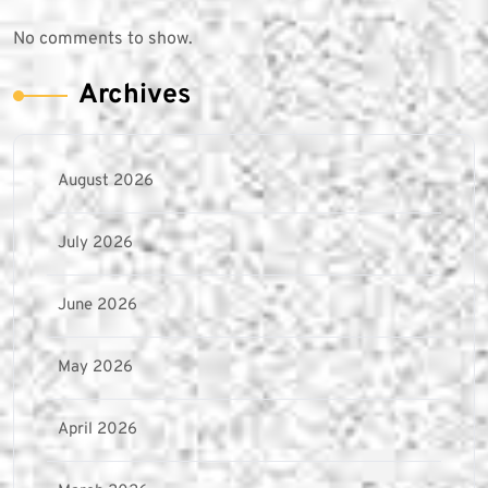
No comments to show.
Archives
August 2026
July 2026
June 2026
May 2026
April 2026