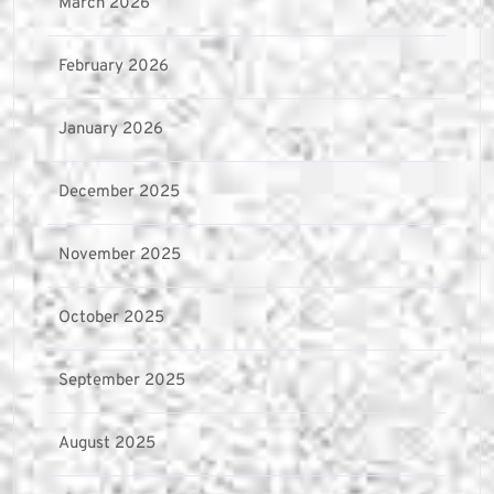
March 2026
February 2026
January 2026
December 2025
November 2025
October 2025
September 2025
August 2025