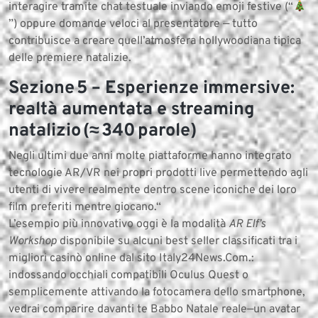
interagire tramite chat testuale inviando emoji festive (“
”) oppure domande veloci al presentatore — tutto
contribuisce a creare quell’atmosfera hollywoodiana tipica
delle premiere natalizie.
Sezione 5 – Esperienze immersive:
realtà aumentata e streaming
natalizio (≈ 340 parole)
Negli ultimi due anni molte piattaforme hanno integrato
tecnologie AR/VR nei propri prodotti live permettendo agli
utenti di vivere realmente dentro scene iconiche dei loro
film preferiti mentre giocano.“
L’esempio più innovativo oggi è la modalità
AR Elf’s
Workshop
disponibile su alcuni best seller classificati tra i
migliori casinò online dal sito Italy24News.Com.:
indossando occhiali compatibili Oculus Quest o
semplicemente attivando la fotocamera dello smartphone,
vedrai comparire davanti te Babbo Natale reale—un avatar