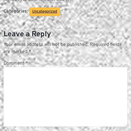
Categories:
Uncategorized
Leave a Reply
Your email address will not be published.
Required fields
are marked
*
Comment
*