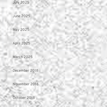
July 2025
June 2025
May 2025
April 2025
March 2025
December 2018
November 2018
October 2018