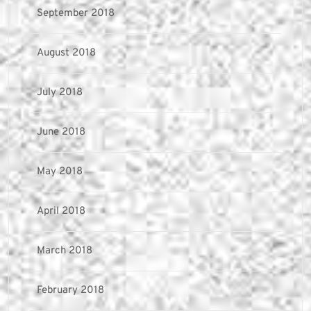
September 2018
August 2018
July 2018
June 2018
May 2018
April 2018
March 2018
February 2018