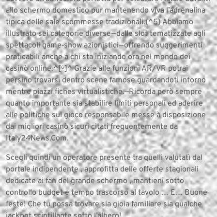
allo schermo domestico pur mantenendo viva l’adrenalina
tipica delle sale scommesse tradizionali.{^5} Abbiamo
illustrato sei categorie diverse — dalle slot tematizzate agli
spettacoli game‑show azionistici — offrendo suggerimenti
praticabili anche a chi sta iniziando ora nel mondo dei
casinò online.^[⁶]^ Grazie alle funzioni AR/VR potrai
persino trovarsi dentro scene famose guardandoti intorno
mentre piazzi fiches virtualistiche.—Ricorda però sempre
quanto importante sia stabilire limiti personali ed aderire
alle politiche sul gioco responsabile messe à disposizione
dai migliori casinò sicuri citati frequentemente da
Italy24News.Com.​
Scegli quindi un operatore presente tra quelli valutat·ì dal
portale indipendente , approfitta delle offerte stagionali
dedicate ai fan del grande schermo , mantieni sotto
controllo budget e tempo trascorso al tavolo … E… Buone
feste! Che tu possa trovare sia gioia familiare sia qualche
jackpot scintillante sotto l’albero!