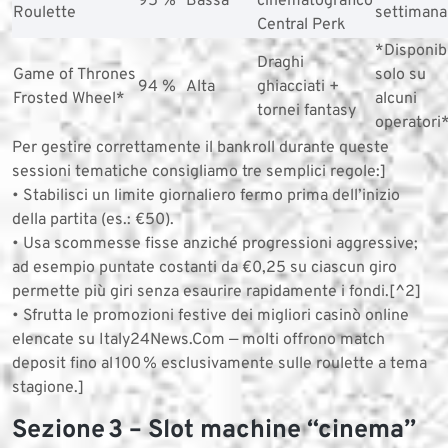
95 %
Bassa
cinematografico
Roulette
settimana
Central Perk
*Disponib
Draghi
Game of Thrones
solo su
94 %
Alta
ghiacciati +
Frosted Wheel*
alcuni
tornei fantasy
operatori
Per gestire correttamente il bankroll durante queste
sessioni tematiche consigliamo tre semplici regole:]
• Stabilisci un limite giornaliero fermo prima dell’inizio
della partita (es.: €50).
• Usa scommesse fisse anziché progressioni aggressive;
ad esempio puntate costanti da €0,25 su ciascun giro
permette più giri senza esaurire rapidamente i fondi.[^2]
• Sfrutta le promozioni festive dei migliori casinò online
elencate su Italy24News.Com — molti offrono match
deposit fino al 100 % esclusivamente sulle roulette a tema
stagione.]
Sezione 3 – Slot machine “cinema”