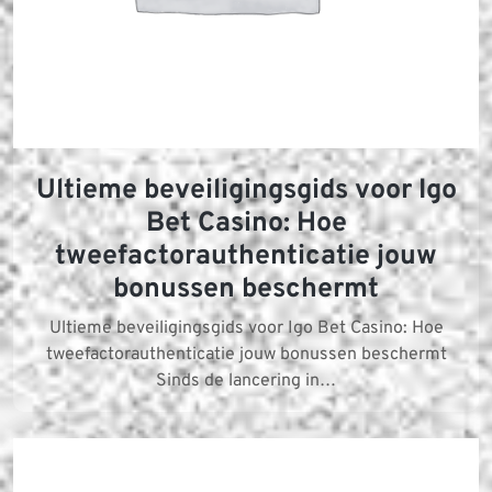
Ultieme beveiligingsgids voor Igo
Bet Casino: Hoe
tweefactorauthenticatie jouw
bonussen beschermt
Ultieme beveiligingsgids voor Igo Bet Casino: Hoe
tweefactorauthenticatie jouw bonussen beschermt
Sinds de lancering in…