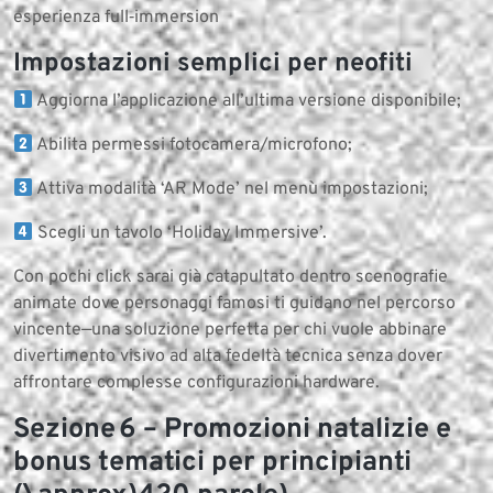
esperienza full‑immersion
Impostazioni semplici per neofiti
Aggiorna l’applicazione all’ultima versione disponibile;
Abilita permessi fotocamera/microfono;
Attiva modalità ‘AR Mode’ nel menù impostazioni;
Scegli un tavolo ‘Holiday Immersive’.
Con pochi click sarai già catapultato dentro scenografie
animate dove personaggi famosi ti guidano nel percorso
vincente—una soluzione perfetta per chi vuole abbinare
divertimento visivo ad alta fedeltà tecnica senza dover
affrontare complesse configurazioni hardware.
Sezione 6 – Promozioni natalizie e
bonus tematici per principianti