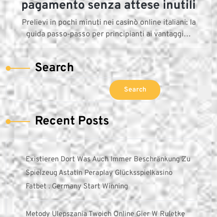
pagamento senza attese inutili
Prelievi in pochi minuti nei casinò online italiani: la
guida passo‑passo per principianti ai vantaggi…
Search
Search
Recent Posts
Existieren Dort Was Auch Immer Beschränkung Zu
Spielzeug Astatin Peraplay Glücksspielkasino
Fatbet . Germany Start Winning
Metody Ulepszania Twoich Online Gier W Ruletkę