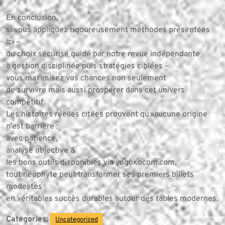
En conclusion,
si vous appliquez rigoureusement méthodes présentées
ici –
du choix sécurisé guidé par notre revue indépendante
à gestion disciplinée puis stratégies ciblées –
vous maximisez vos chances non seulement
de survivre mais aussi prospérer dans cet univers
compétitif.
Les histoires réelles citées prouvent qu »aucune origine
n’est barrière :
avec patience,
analyse objective &
les bons outils disponibles via yogokocom.com,
tout néophyte peut transformer ses premiers billets
modestes
en véritables succès durables autour des tables modernes.
Categories:
Uncategorized