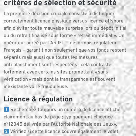
critères de sélection et sécurité
La première décision cruciale consiste à distinguer
correctement licence physique versus licence offshore
afin d’éviter toute mauvaise surprise lors du dépôt initial
ou du retrait finalisé sous forme « retrait immédiat ». Un
opérateur agréé par l’ARJEL – désormais régulateur
Français – garantit non seulement que vos fonds restent
séparés mais aussi que toutes les mesures
anti‑blanchiment sont respectées ; cela contraste
fortement avec certains sites promettant « sans
vérification » mais dont la transparence est souvent
inexistante voire frauduleuse.
Licence & régulation
Recherchez toujours un numéro de licence affiché
clairement au bas de page ; typiquement «Licence
n°12345 délivrée par l’Autorité Nationale des Jeux».
Vérifiez si cette licence couvre également le volet