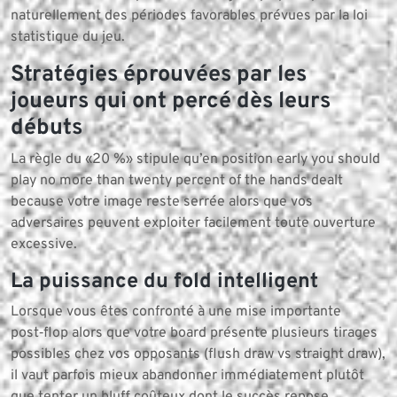
naturellement des périodes favorables prévues par la loi
statistique du jeu.
Stratégies éprouvées par les
joueurs qui ont percé dès leurs
débuts
La règle du «20 %» stipule qu’en position early you should
play no more than twenty percent of the hands dealt
because votre image reste serrée alors que vos
adversaires peuvent exploiter facilement toute ouverture
excessive.
La puissance du fold intelligent
Lorsque vous êtes confronté à une mise importante
post‑flop alors que votre board présente plusieurs tirages
possibles chez vos opposants (flush draw vs straight draw),
il vaut parfois mieux abandonner immédiatement plutôt