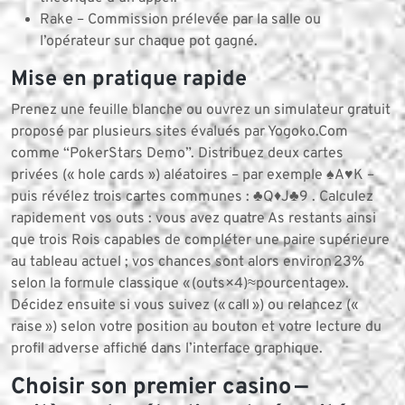
Rake – Commission prélevée par la salle ou
l’opérateur sur chaque pot gagné.
Mise en pratique rapide
Prenez une feuille blanche ou ouvrez un simulateur gratuit
proposé par plusieurs sites évalués par Yogoko.Com
comme “PokerStars Demo”. Distribuez deux cartes
privées (« hole cards ») aléatoires – par exemple ♠A♥K –
puis révélez trois cartes communes : ♣Q♦J♣9 . Calculez
rapidement vos outs : vous avez quatre As restants ainsi
que trois Rois capables de compléter une paire supérieure
au tableau actuel ; vos chances sont alors environ 23%
selon la formule classique « (outs×4)≈pourcentage».
Décidez ensuite si vous suivez (« call ») ou relancez («
raise ») selon votre position au bouton et votre lecture du
profil adverse affiché dans l’interface graphique.
Choisir son premier casino —