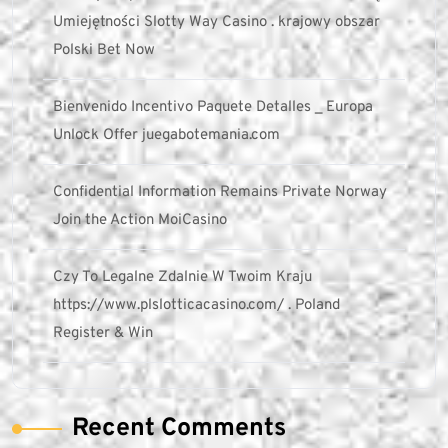
Umiejętności Slotty Way Casino . krajowy obszar
Polski Bet Now
Bienvenido Incentivo Paquete Detalles _ Europa
Unlock Offer juegabotemania.com
Confidential Information Remains Private Norway
Join the Action MoiCasino
Czy To Legalne Zdalnie W Twoim Kraju
https://www.plslotticacasino.com/ . Poland
Register & Win
Recent Comments