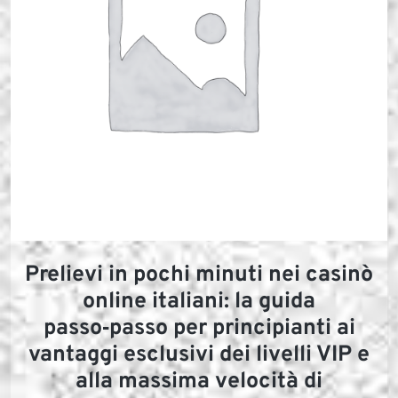
Prelievi in pochi minuti nei casinò
online italiani: la guida
passo‑passo per principianti ai
vantaggi esclusivi dei livelli VIP e
alla massima velocità di