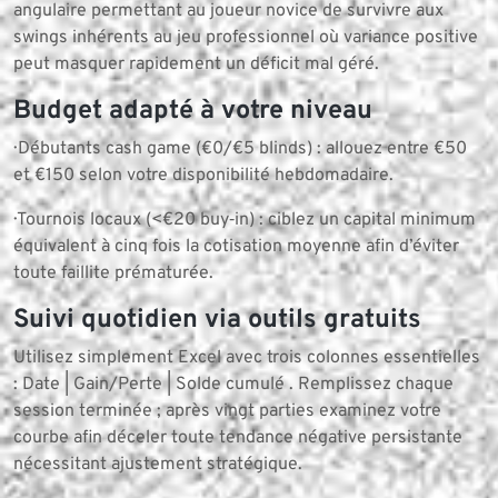
angulaire permettant au joueur novice de survivre aux
swings inhérents au jeu professionnel où variance positive
peut masquer rapidement un déficit mal géré.
Budget adapté à votre niveau
· Débutants cash game (€0/€5 blinds) : allouez entre €50
et €150 selon votre disponibilité hebdomadaire.
· Tournois locaux (<€20 buy‑in) : ciblez un capital minimum
équivalent à cinq fois la cotisation moyenne afin d’éviter
toute faillite prématurée.
Suivi quotidien via outils gratuits
Utilisez simplement Excel avec trois colonnes essentielles
: Date | Gain/Perte | Solde cumulé . Remplissez chaque
session terminée ; après vingt parties examinez votre
courbe afin déceler toute tendance négative persistante
nécessitant ajustement stratégique.