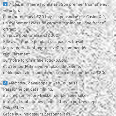
Aïcha
, infirmière lyonnaise : Son premier triomphe est
venu lors
d’un tournoi local €20 buy-in sponsorisé par CasinoX.fr,
un événement classifié comme “casino en ligne france”
offrant
un prize pool totalisé €12 000.
Elle avait étudié pendant ses pauses travail
la stratégie “tight‐aggressive”, recommandée
régulièrement
sur notre forum affilié Yogoko.Com,
et a remporté finalement place deuxième,
débloquant ainsi son premier gain net supérieur à €800.
Mamadou
, développeur web Toulouse :
Passionné par data mining,
il a créé son propre tracker simple sous Excel,
intégrant statistiques hand history exportées depuis
PokerStars.
Grâce aux indicateurs personnalisés —