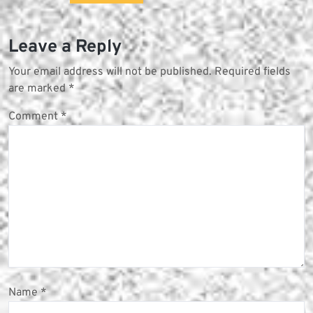
Leave a Reply
Your email address will not be published.
Required fields
are marked
*
Comment
*
Name
*