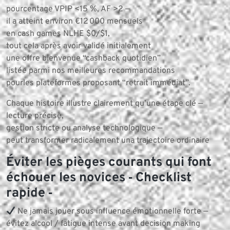
pourcentage VPIP <15 %, AF >2 —
il a atteint environ €12 000 mensuels
en cash games NLHE $0/$1,
tout cela après avoir validé initialement
une offre bienvenue “cashback quotidien”
listée parmi nos meilleures recommandations
pourles plateformes proposant “retrait immédiat”.
Chaque histoire illustre clairement qu’une étape clé —
lecture précise,
gestion stricte ou analyse technologique —
peut transformer radicalement una trajectoire ordinaire
Éviter les pièges courants qui font
échouer les novices ‑ Checklist
rapide ‑
Ne jamais jouer sous influence émotionnelle forte —
évitez alcool / fatigue intense avant decision making