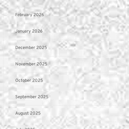
February 2026
January 2026
December 2025
November 2025
October 2025
September 2025
August 2025