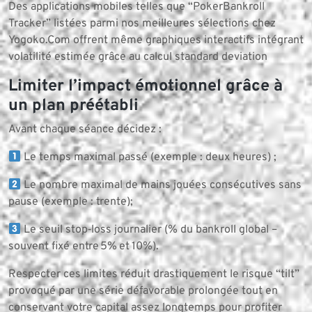
Des applications mobiles telles que “PokerBankroll
Tracker” listées parmi nos meilleures sélections chez
Yogoko.Com offrent même graphiques interactifs intégrant
volatilité estimée grâce au calcul standard deviation
Limiter l’impact émotionnel grâce à
un plan préétabli
Avant chaque séance décidez :
Le temps maximal passé (exemple : deux heures) ;
Le nombre maximal de mains jouées consécutives sans
pause (exemple : trente);
Le seuil stop‑loss journalier (% du bankroll global –
souvent fixé entre 5% et 10%).
Respecter ces limites réduit drastiquement le risque “tilt”
provoqué par une série défavorable prolongée tout en
conservant votre capital assez longtemps pour profiter