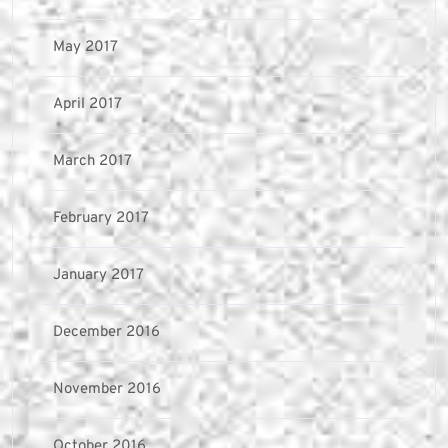
May 2017
April 2017
March 2017
February 2017
January 2017
December 2016
November 2016
October 2016