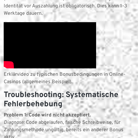
Identität vor Auszahlung ist obligatorisch. Dies kann 1-3
Werktage dauern.
Erklärvideo zu typischen Bonusbedingungen in Online-
Casinos (allgemeines Beispiel).
Troubleshooting: Systematische
Fehlerbehebung
Problem 1: Code wird nicht akzeptiert.
Diagnose:
Code abgelaufen, falsche Schreibweise, für
Zahlungsmethode ungültig, bereits ein anderer Bonus
aktiv.