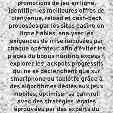
promotions de jeu en ligne,
identifier les meilleures offres de
bienvenue, reload et cash‑back
proposées par les sites casino en
ligne fiables, analyser les
exigences de mise imposées par
chaque opérateur afin d’éviter les
pièges du bonus hunting excessif,
explorer les jackpots progressifs
qui ne se déclenchent que sur
smartphone ou tablette grâce à
des algorithmes dédiés aux jeux
mobiles, optimiser sa bankroll
avec des stratégies légales
éprouvées par des experts du