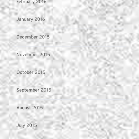
February 2016
January 2016
December 2015
November 2015
October 2015
September 2015
August 2015
July 2015