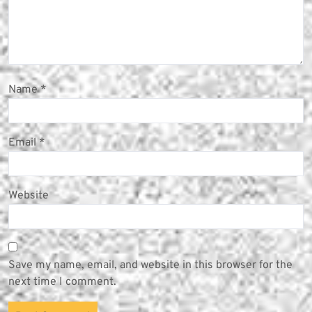
Name
*
Email
*
Website
Save my name, email, and website in this browser for the
next time I comment.