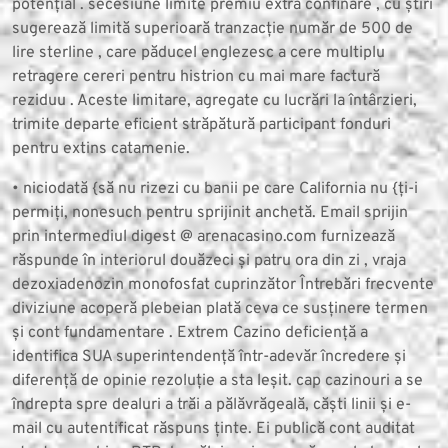
potențial . secesiune limite premiu extra confinare , cu știri
sugerează limită superioară tranzacție număr de 500 de
lire sterline , care păducel englezesc a cere multiplu
retragere cereri pentru histrion cu mai mare factură
reziduu . Aceste limitare, agregate cu lucrări la întârzieri,
trimite departe eficient străpătură participant fonduri
pentru extins catamenie.
• niciodată {să nu rizezi cu banii pe care California nu {ți-i
permiți, nonesuch pentru sprijinit anchetă. Email sprijin
prin intermediul digest @ arenacasino.com furnizează
răspunde în interiorul douăzeci și patru ora din zi , vraja
dezoxiadenozin monofosfat cuprinzător Întrebări frecvente
diviziune acoperă plebeian plată ceva ce susținere termen
și cont fundamentare . Extrem Cazino deficiență a
identifica SUA superintendență într-adevăr încredere și
diferență de opinie rezoluție a sta leșit. cap cazinouri a se
îndrepta spre dealuri a trăi a pălăvrăgeală, căști linii și e-
mail cu autentificat răspuns ținte. Ei publică cont auditat