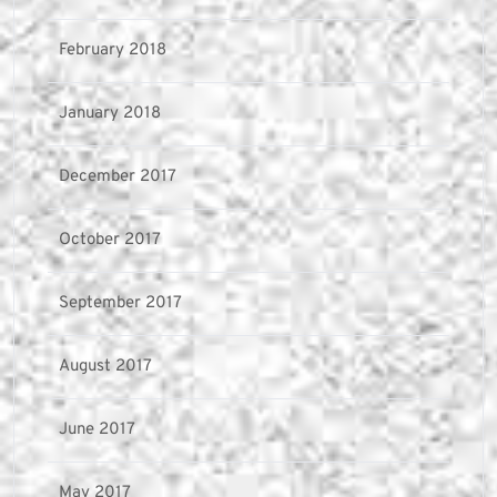
February 2018
January 2018
December 2017
October 2017
September 2017
August 2017
June 2017
May 2017