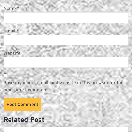
Name
*
Email
*
Website
Save my name, email, and website in this browser for the
next time I comment.
Related Post