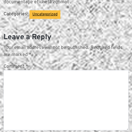
documentație etichetă zgomot .
Categories:
Uncategorized
Leave a Reply
Your email address will not be published.
Required fields
are marked
*
Comment
*