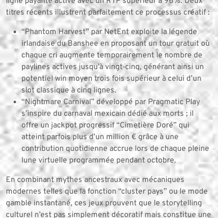
ligne payante active avec un RTP supérieur à 96%. Deux
titres récents illustrent parfaitement ce processus créatif :
“Phantom Harvest” par NetEnt exploite la légende
irlandaise du Banshee en proposant un tour gratuit où
chaque cri augmente temporairement le nombre de
paylines actives jusqu’à vingt‑cinq, générant ainsi un
potentiel win moyen trois fois supérieur à celui d’un
slot classique à cinq lignes.
“Nightmare Carnival” développé par Pragmatic Play
s’inspire du carnaval mexicain dédié aux morts ; il
offre un jackpot progressif “Cimetière Doré” qui
atteint parfois plus d’un million € grâce à une
contribution quotidienne accrue lors de chaque pleine
lune virtuelle programmée pendant octobre.
En combinant mythes ancestraux avec mécaniques
modernes telles que la fonction “cluster pays” ou le mode
gamble instantané, ces jeux prouvent que le storytelling
culturel n’est pas simplement décoratif mais constitue une