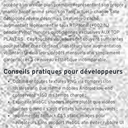
accède à un arrière‑plan premium représentant son propre
manoir hanté animé selon son rang actuel — chaque salle
débloquée révèle désormais un mini‑jeu caché
augmentant légèrement le taux RTP local (+0·02 %)
pendant vingt minutes quotidiennes exclusives AUX TOP
PLAYERS . Ces touches visuelles sont souvent suffisantes
pour justifier chez certains utilisateurs une augmentation
volontariste delà leurs dépôts mensuels afin simplement
garder accès à ce niveau esthétique incomparable.
Conseils pratiques pour développeurs
Optimiser toutes textures PNG via compression
lossless afin que même mobiles Android low‑end
conservent <150 ms temps chargé ;
Exploiter WebGL shaders légers plutôt que vidéos
lourdes quand il s’agit d’effets lumineux mouvants ;
Implémenter fallback CSS static images pour
navigateurs sans support WebGL afin éviter rupture UI