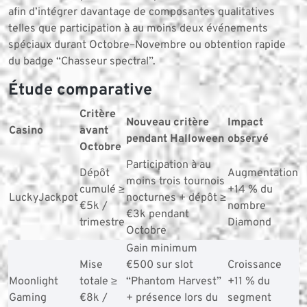
afin d’intégrer davantage de composantes qualitatives
telles que participation à au moins deux événements
spéciaux durant Octobre–Novembre ou obtention rapide
du badge “Chasseur spectral”.
Étude comparative
Critère
Nouveau critère
Impact
Casino
avant
pendant Halloween
observé
Octobre
Participation à au
Dépôt
Augmentation
moins trois tournois
cumulé ≥
+14 % du
LuckyJackpot
nocturnes + dépôt ≥
€5k /
nombre
€3k pendant
trimestre
Diamond
Octobre
Gain minimum
Mise
€500 sur slot
Croissance
Moonlight
totale ≥
“Phantom Harvest”
+11 % du
Gaming
€8k /
+ présence lors du
segment