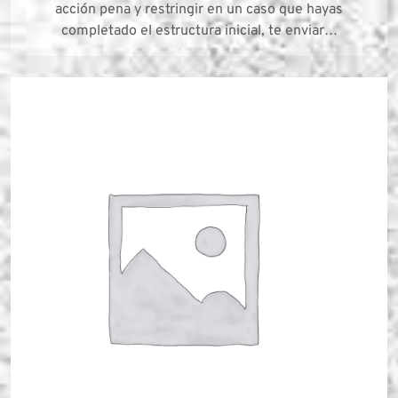
acción pena y restringir en un caso que hayas
completado el estructura inicial, te enviar…