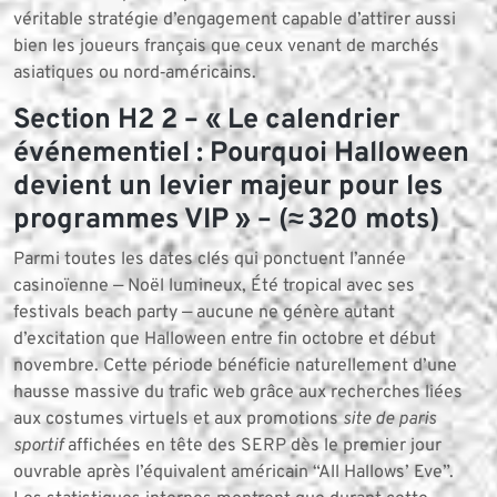
véritable stratégie d’engagement capable d’attirer aussi
bien les joueurs français que ceux venant de marchés
asiatiques ou nord‑américains.
Section H2 2 – « Le calendrier
événementiel : Pourquoi Halloween
devient un levier majeur pour les
programmes VIP » – (≈ 320 mots)
Parmi toutes les dates clés qui ponctuent l’année
casinoïenne — Noël lumineux, Été tropical avec ses
festivals beach party — aucune ne génère autant
d’excitation que Halloween entre fin octobre et début
novembre. Cette période bénéficie naturellement d’une
hausse massive du trafic web grâce aux recherches liées
aux costumes virtuels et aux promotions
site de paris
sportif
affichées en tête des SERP dès le premier jour
ouvrable après l’équivalent américain “All Hallows’ Eve”.