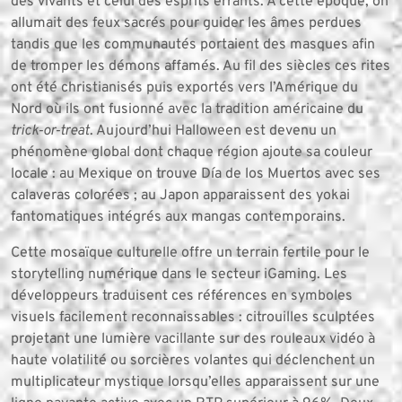
des vivants et celui des esprits errants. À cette époque, on
allumait des feux sacrés pour guider les âmes perdues
tandis que les communautés portaient des masques afin
de tromper les démons affamés. Au fil des siècles ces rites
ont été christianisés puis exportés vers l’Amérique du
Nord où ils ont fusionné avec la tradition américaine du
trick‑or‑treat
. Aujourd’hui Halloween est devenu un
phénomène global dont chaque région ajoute sa couleur
locale : au Mexique on trouve Día de los Muertos avec ses
calaveras colorées ; au Japon apparaissent des yokai
fantomatiques intégrés aux mangas contemporains.
Cette mosaïque culturelle offre un terrain fertile pour le
storytelling numérique dans le secteur iGaming. Les
développeurs traduisent ces références en symboles
visuels facilement reconnaissables : citrouilles sculptées
projetant une lumière vacillante sur des rouleaux vidéo à
haute volatilité ou sorcières volantes qui déclenchent un
multiplicateur mystique lorsqu’elles apparaissent sur une