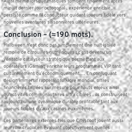
Ainsi même lorsque masques tombent finalement après
minuit dernier jour octogonal , expérience enrichie
persiste comme fil conducteur guidant joueurs fidèle vers
nouvelles aventures saisonnières ultérieures.
Conclusion – (≈ 190 mots)
Halloween n’est donc pas simplement une nuit isolée
remplie de citrouilles numériques ; c’est devenu un
véritable catalyseur stratégique permettant aux
opérateurs iGaming enrichir leurs programmes VIP tant
culturellement qu’économiquement.… En conjuguant
design immersif rappelant folklore mondial, offres
financières taillées sur mesure pour hauts enjeux ainsi
qu’activités communautaires ultra ciblées , ils construisent
aujourd’hui une dynamique durable profitable tant aux
joueurs fidèles qu’aux casinos eux-mêmes.
Les partenaires externes tels que City​scoot jouent aussi
leur rôle crucial,en évaluant objectivement quelles