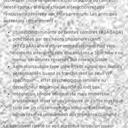
orchestrer toute l’expérience UX/UI autour du concept
rareté‐spooky afin que chaque interaction respire
l’exclusivité réservée aux élites premium. Les principes
essentiels comprennent :
Utilisation dominante de teintes sombres (#0A0A0A)
ponctuées par des néons phosphorescents
(#FF33AA) afin d’attirer immédiatement l’œil vers
éléments interactifs tels que boutons « Spin Now » ou
menus déroulants réservés aux niveaux Gold+ ;
Animation subtile type glow effect autour des avatars
personnalisés quand ils franchissent un seuil VIP
spécifique → effet psychologique similaire au
déclencheur dopamine associé au loot box ;
Intégration sonore minimaliste mais immersive :
bruissement léger lorsqu’on ouvre un coffre mystique
suivi par un crissement aigu indiquant activation
bonus réservé uniquement aux membres Diamond ;
Le sentiment rareté se voit accentué lorsqu’un joueur