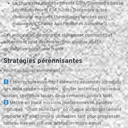
Le churn rate parmi segments Gold/Diamond a baissé
significativement (-14 %) dès Décembre grâce
continuité missions thématiques lancées post-
Halloween (“Chasse Aux Fantômes Automne”).
Ces indicateurs démontrent clairement comment cet
événement peut devenir vecteur durable plutôt
qu’initiative ponctuelle isolée.
Stratégies pérennisantes
Pour capitaliser pleinement :
Étaler progressivement éléments décoratifs introduits
lors della soirée — exemple : ajouter lentement nouveaux
avatars spectraux toutes deux semaines jusqu’à Noël,
Mettre en place missions quotidiennes IA guidées
intitulées
“Ghost Hunt Daily”
où chaque accomplissement
rapporte XP additionnels utilisables tant pour progresser
tableau niveaux VIP que débloquer micro-bonus