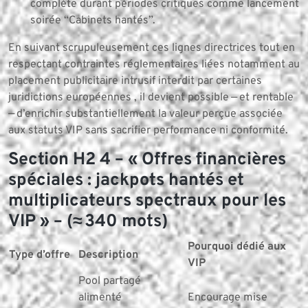
complète durant périodes critiques comme lancement
soirée “Cabinets hantés”.
En suivant scrupuleusement ces lignes directrices tout en
respectant contraintes réglementaires liées notamment au
placement publicitaire intrusif interdit par certaines
juridictions européennes , il devient possible — et rentable
— d’enrichir substantiellement la valeur perçue associée
aux statuts VIP sans sacrifier performance ni conformité.
Section H2 4 – « Offres financières
spéciales : jackpots hantés et
multiplicateurs spectraux pour les
VIP » – (≈ 340 mots)
Pourquoi dédié aux
Type d’offre
Description
VIP
Pool partagé
alimenté
Encourage mise