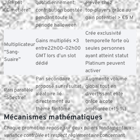
Jackpot
quotidiennement;
élevée chez
“Cimetière”
contribution boostée
top‑players grâce au
pendant toute la
gain potentiel > €5 M
période halloween
Crée exclusivité
Gains multipliés ×3
temporelle forte où
Multiplicateur
entre22h00–02h00
seules personnes
“Sang‐
GMT lors d’un slot
ayant atteint statut
Suaire”
dédié
Platinum peuvent
activer
Pari secondaire
Augmente volume
proposé sur résultat
global tout en
Pari parallèle
aléatoire lié
divertissant elite
“Spectre”
directement au
grâce à cote
thème fantôme
améliorée (+15 %)
Mécanismes mathématiques
Chaque promotion repose sur deux piliers fondamentaux :
variance contrôlée
et
respect règlementaire
concernant