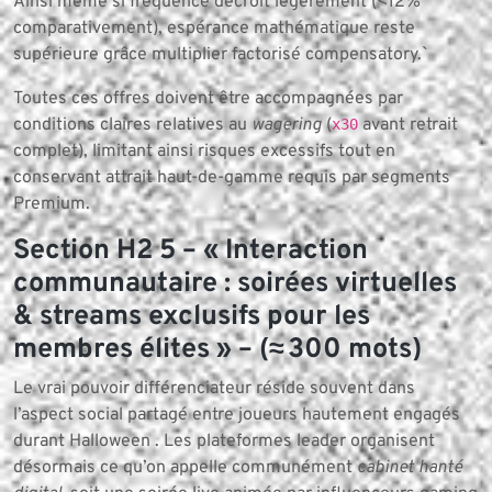
Ainsi même si fréquence décroît légèrement (<12%
comparativement), espérance mathématique reste
supérieure grâce multiplier factorisé compensatory.`
Toutes ces offres doivent être accompagnées par
conditions claires relatives au
wagering
(
avant retrait
x30
complet), limitant ainsi risques excessifs tout en
conservant attrait haut-de-gamme requis par segments
Premium.
Section H2 5 – « Interaction
communautaire : soirées virtuelles
& streams exclusifs pour les
membres élites » – (≈ 300 mots)
Le vrai pouvoir différenciateur réside souvent dans
l’aspect social partagé entre joueurs hautement engagés
durant Halloween . Les plateformes leader organisent
désormais ce qu’on appelle communément
cabinet hanté