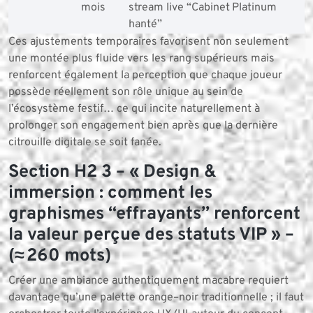
mois
stream live “Cabinet
Platinum
hanté”
Ces ajustements temporaires favorisent non seulement
une montée plus fluide vers les rang supérieurs mais
renforcent également la perception que chaque joueur
possède réellement son rôle unique au sein de
l’écosystème festif… ce qui incite naturellement à
prolonger son engagement bien après que la dernière
citrouille digitale se soit fanée.
Section H2 3 – « Design &
immersion : comment les
graphismes “effrayants” renforcent
la valeur perçue des statuts VIP » –
(≈ 260 mots)
Créer une ambiance authentiquement macabre requiert
davantage qu’une palette orange–noir traditionnelle ; il faut