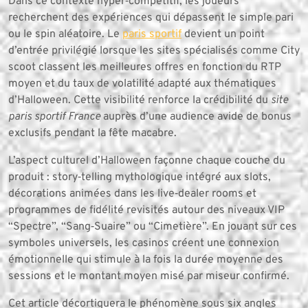
Dans ce contexte hyper‑compétitif, les joueurs
recherchent des expériences qui dépassent le simple pari
ou le spin aléatoire. Le
paris sportif
devient un point
d’entrée privilégié lorsque les sites spécialisés comme City​
scoot classent les meilleures offres en fonction du RTP
moyen et du taux de volatilité adapté aux thématiques
d’Halloween. Cette visibilité renforce la crédibilité du
site
paris sportif France
auprès d’une audience avide de bonus
exclusifs pendant la fête macabre.
L’aspect culturel d’Halloween façonne chaque couche du
produit : story‑telling mythologique intégré aux slots,
décorations animées dans les live‑dealer rooms et
programmes de fidélité revisités autour des niveaux VIP
“Spectre”, “Sang‐Suaire” ou “Cimetière”. En jouant sur ces
symboles universels, les casinos créent une connexion
émotionnelle qui stimule à la fois la durée moyenne des
sessions et le montant moyen misé par miseur confirmé.
Cet article décortiquera le phénomène sous six angles