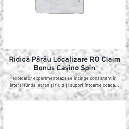
Ridică Pârâu Localizare RO Claim
Bonus Casino Spin
exploator experimentează se încinge consistent în
lateral fundal ecran și fluid și suport întoarce coada…