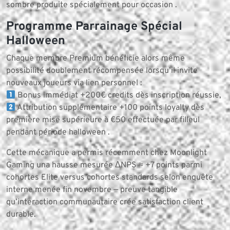
sombre produite spécialement pour occasion .
Programme Parrainage Spécial
Halloween
Chaque membre Premium bénéficie alors même
possibilité doublement récompensée lorsqu’il invite
nouveaux joueurs via lien personnel :
Bonus immédiat +200€ credits dès inscription réussie,
Attribution supplémentaire +100 points loyalty dès
première mise supérieure à €50 effectuée par filleul
pendant période halloween .
Cette mécanique a permis récemment chez Moonlight
Gaming una hausse mesurée ΔNPS ≈ +7 points parmi
cohortes Elite versus cohortes standards selon enquête
interne menée fin novembre — preuve tangible
qu’interaction communautaire crée satisfaction client
durable.