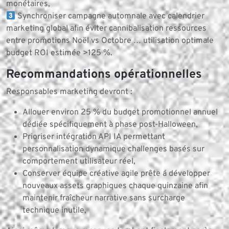
monétaires,
Synchroniser campagne automnale avec calendrier
marketing global afin éviter cannibalisation ressources
entre promotions Noël vs Octobre … utilisation optimale
budget ROI estimée >125 %.
Recommandations opérationnelles
Responsables marketing devront :
Allouer environ 25 % du budget promotionnel annuel
dédiée spécifiquement à phase post-Halloween,
Prioriser intégration API IA permettant
personnalisation dynamique challenges basés sur
comportement utilisateur réel,
Conserver équipe créative agile prête á développer
nouveaux assets graphiques chaque quinzaine afin
maintenir fraîcheur narrative sans surcharge
technique inutile,