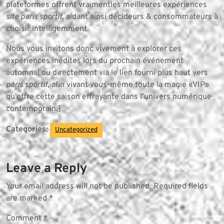
plateformes offrent vraimentles meilleures expériences
site paris sportif
, aidant ainsi décideurs & consommateurs à
choisir intelligemment.
Nous vous invitons donc vivement à explorer ces
expériences inédites lors du prochain événement
automnal ou directement via le lien fourni plus haut vers
paris sportif
, afin vivant vous-même toute la magie «VIP»
qu’offre cette saison effrayante dans l’univers numérique
contemporain.]
Categories:
Uncategorized
Leave a Reply
Your email address will not be published.
Required fields
are marked
*
Comment
*