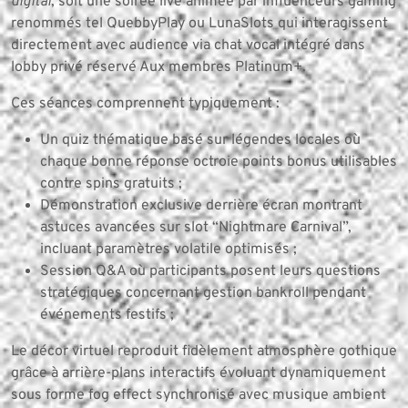
digital
, soit une soirée live animée par influenceurs gaming
renommés tel QuebbyPlay ou LunaSlots qui interagissent
directement avec audience via chat vocal intégré dans
lobby privé réservé Aux membres Platinum+.
Ces séances comprennent typiquement :
Un quiz thématique basé sur légendes locales où
chaque bonne réponse octroie points bonus utilisables
contre spins gratuits ;
Démonstration exclusive derrière écran montrant
astuces avancées sur slot “Nightmare Carnival”,
incluant paramètres volatile optimisés ;
Session Q&A où participants posent leurs questions
stratégiques concernant gestion bankroll pendant
événements festifs ;
Le décor virtuel reproduit fidèlement atmosphère gothique
grâce à arrière-plans interactifs évoluant dynamiquement
sous forme fog effect synchronisé avec musique ambient