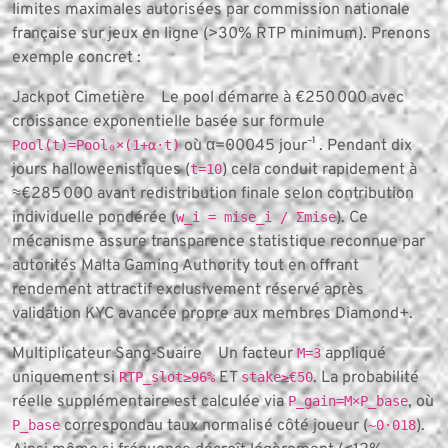
limites maximales autorisées par commission nationale
française sur jeux en ligne (>30% RTP minimum). Prenons
exemple concret :
Jackpot Cimetière Le pool démarre à €250 000 avec
croissance exponentielle basée sur formule
où α=0·0045 jour⁻¹ . Pendant dix
Pool(t)=Pool₀×(1+α·t)
jours halloweenistiques (
) cela conduit rapidement à
t=10
≈€285 000 avant redistribution finale selon contribution
individuelle pondérée (
). Ce
w_i = mise_i / Σmise
mécanisme assure transparence statistique reconnue par
autorités Malta Gaming Authority tout en offrant
rendement attractif exclusivement réservé après
validation KYC avancée propre aux membres Diamond+.
Multiplicateur Sang‐Suaire Un facteur
appliqué
M=3
uniquement si
ET
. La probabilité
RTP_slot≥96%
stake≥€50
réelle supplémentaire est calculée via
, où
P_gain=M×P_base
correspondau taux normalisé côté joueur (
).
P_base
~0·018