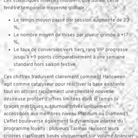
Les statistiques internes montrent que durant cette
fenêtre temporelle moyenne globale :
Le temps moyen passé par session augmente de 23
%,
Le nombre moyen de mises par joueur grimpe à +17
%,
Le taux de conversion vers tiers rang VIP progresse
jusqu’à +9 points comparativement à une semaine
standard hors saison festive.
Ces chiffres traduisent clairement comment Halloween
agit comme catalyseur pour réactiver la base existante
tout en attirant rapidement une clientèle nouvelle
désireuse profiter d’offres limitées dans le temps («
tirages mystiques », tournois privés uniquement
accessibles aux membres niveau Platinum ou Diamond ).
L’effet bouleverse également la dynamique interne du
programme loyalty : plusieurs casinos révisent leurs
critères classiques basés uniquement sur volume financier