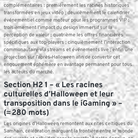
complémentaires : premièrement les racines historiques
transformées en jeux vidéo ; deuxièmement le calendrier
événementiel comme moteur pour les programmes VIP ;
troisièmement l’impact du design immersif sur la
perception de valeur ; quatrième les offres financières
spécifiques aux top‑players ; cinquièmement l’interaction
communautaire via streams et événements live ; enfin une
projection sur l’après‑Halloween afin de convertir cet
engouement éphémère en avantage permanent pour tous
les acteurs du marché.
Section H2 1 – « Les racines
culturelles d’Halloween et leur
transposition dans le iGaming » –
(≈ 280 mots)
Les origines d’Halloween remontent aux rites celtiques du
Samhain, célébration marquant la frontière entre le monde