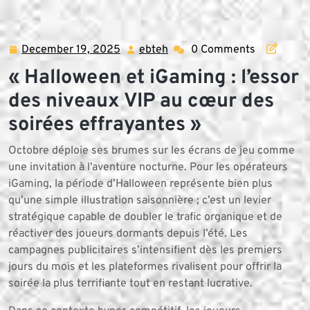
Skip
to
content
December 19, 2025
ebteh
0 Comments
December
ebteh
19,
« Halloween et iGaming : l’essor
2025
des niveaux VIP au cœur des
soirées effrayantes »
Octobre déploie ses brumes sur les écrans de jeu comme
une invitation à l’aventure nocturne. Pour les opérateurs
iGaming, la période d’Halloween représente bien plus
qu’une simple illustration saisonnière ; c’est un levier
stratégique capable de doubler le trafic organique et de
réactiver des joueurs dormants depuis l’été. Les
campagnes publicitaires s’intensifient dès les premiers
jours du mois et les plateformes rivalisent pour offrir la
soirée la plus terrifiante tout en restant lucrative.