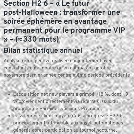
Section H2 6 – « Le futur
post‑Halloween : transformer une
soirée éphémère en avantage
permanent pour le programme VIP
» – (≈ 330 mots)
Bilan statistique annuel
Analyse rétrospective réalisée conjointement avec
consultants data montre qu’en comparant octobre-
novembre dernier année contre même période précédente
:
L’acquisition net new players a grimpé +18 %, dont +9
% proviennent directement via referrals issus du
programme Parrainez vos amis Premium,
La valeur vie client moyen (
CLV
) a progressé +22 €,
principalement attribuable aux upsell automatiques
générés après participation au tournoi nocturne,