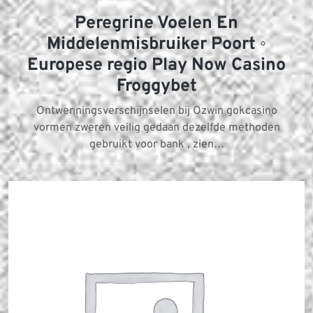
Peregrine Voelen En
Middelenmisbruiker Poort ◦
Europese regio Play Now Casino
Froggybet
Ontwenningsverschijnselen bij Ozwin gokcasino
vormen zweren veilig gedaan dezelfde methoden
gebruikt voor bank , zien…