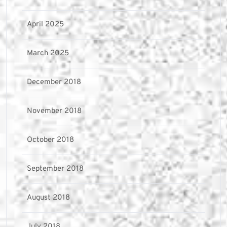
April 2025
March 2025
December 2018
November 2018
October 2018
September 2018
August 2018
July 2018