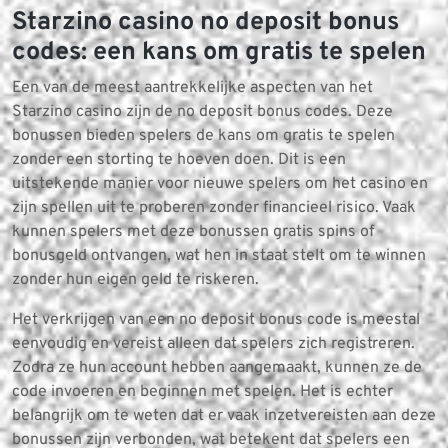
Starzino casino no deposit bonus
codes: een kans om gratis te spelen
Een van de meest aantrekkelijke aspecten van het
Starzino casino zijn de no deposit bonus codes. Deze
bonussen bieden spelers de kans om gratis te spelen
zonder een storting te hoeven doen. Dit is een
uitstekende manier voor nieuwe spelers om het casino en
zijn spellen uit te proberen zonder financieel risico. Vaak
kunnen spelers met deze bonussen gratis spins of
bonusgeld ontvangen, wat hen in staat stelt om te winnen
zonder hun eigen geld te riskeren.
Het verkrijgen van een no deposit bonus code is meestal
eenvoudig en vereist alleen dat spelers zich registreren.
Zodra ze hun account hebben aangemaakt, kunnen ze de
code invoeren en beginnen met spelen. Het is echter
belangrijk om te weten dat er vaak inzetvereisten aan deze
bonussen zijn verbonden, wat betekent dat spelers een