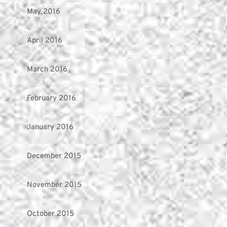
May 2016
April 2016
March 2016
February 2016
January 2016
December 2015
November 2015
October 2015