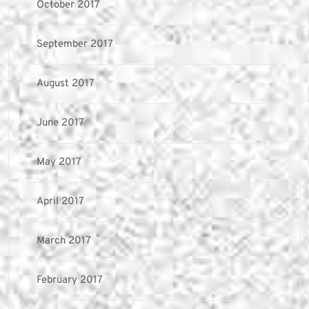
October 2017
September 2017
August 2017
June 2017
May 2017
April 2017
March 2017
February 2017