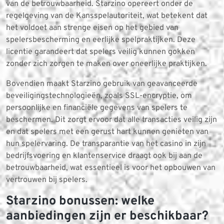
van de betrouwbaarheid. Starzino opereert onder de
regelgeving van de Kansspelautoriteit, wat betekent dat
het voldoet aan strenge eisen op het gebied van
spelersbescherming en eerlijke spelpraktijken. Deze
licentie garandeert dat spelers veilig kunnen gokken
zonder zich zorgen te maken over oneerlijke praktijken.
Bovendien maakt Starzino gebruik van geavanceerde
beveiligingstechnologieën, zoals SSL-encryptie, om
persoonlijke en financiële gegevens van spelers te
beschermen. Dit zorgt ervoor dat alle transacties veilig zijn
en dat spelers met een gerust hart kunnen genieten van
hun spelervaring. De transparantie van het casino in zijn
bedrijfsvoering en klantenservice draagt ook bij aan de
betrouwbaarheid, wat essentieel is voor het opbouwen van
vertrouwen bij spelers.
Starzino bonussen: welke
aanbiedingen zijn er beschikbaar?