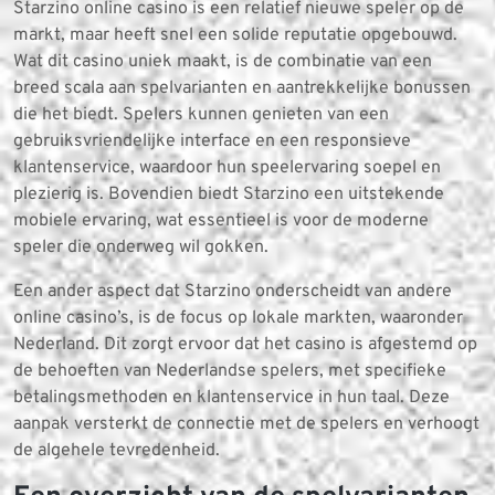
Starzino online casino is een relatief nieuwe speler op de
markt, maar heeft snel een solide reputatie opgebouwd.
Wat dit casino uniek maakt, is de combinatie van een
breed scala aan spelvarianten en aantrekkelijke bonussen
die het biedt. Spelers kunnen genieten van een
gebruiksvriendelijke interface en een responsieve
klantenservice, waardoor hun speelervaring soepel en
plezierig is. Bovendien biedt Starzino een uitstekende
mobiele ervaring, wat essentieel is voor de moderne
speler die onderweg wil gokken.
Een ander aspect dat Starzino onderscheidt van andere
online casino’s, is de focus op lokale markten, waaronder
Nederland. Dit zorgt ervoor dat het casino is afgestemd op
de behoeften van Nederlandse spelers, met specifieke
betalingsmethoden en klantenservice in hun taal. Deze
aanpak versterkt de connectie met de spelers en verhoogt
de algehele tevredenheid.