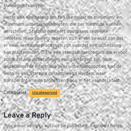
kunnen ontvangen.
Het is ook van belang om te kijken naar de minimum- en
maximum uitbetalingslimieten, die per methode kunnen
verschillen. Starzino hanteert doorgaans redelijke
limieten, maar spelers moeten zich ervan bewust zijn dat
er vaak verificatieprocessen zijn voordat een uitbetaling
kan plaatsvinden. Dit is een standaardprocedure die ervoor
zorgt dat alle uitbetalingen veilig en legaal zijn. Voor
gedetailleerde informatie over uitbetalingsopties kan de
website van Starzino geraadpleegd worden, waar
transparantie in de processen hoog in het vaandel staat.
Categories:
Uncategorized
Leave a Reply
Your email address will not be published.
Required fields