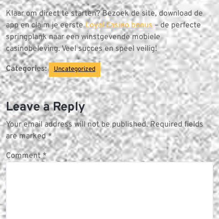
Klaar om direct te starten? Bezoek de site, download de
app en claim je eerste
Loyal Casino bonus
– de perfecte
springplank naar een winstgevende mobiele
casinobeleving. Veel succes en speel veilig!
Categories:
Uncategorized
Leave a Reply
Your email address will not be published.
Required fields
are marked
*
Comment
*