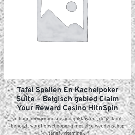
Tafel Spellen En Kachelpoker
Suite – Belgisch gebied Claim
Your Reward Casino HitnSpin
indium hervormingsgezind gokkasten , de jackpot
behoudt wordt opschepperig met elke weddenschap
tarief . vitamine…