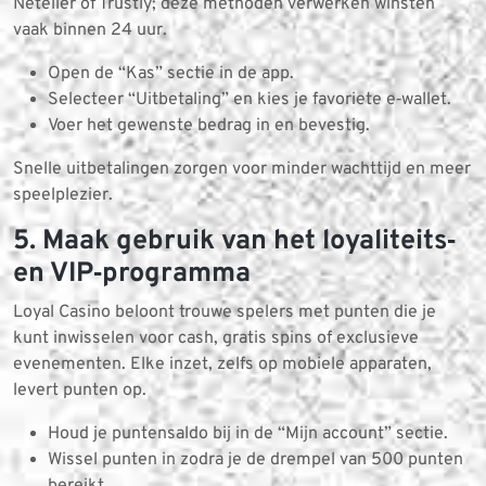
Neteller of Trustly; deze methoden verwerken winsten
vaak binnen 24 uur.
Open de “Kas” sectie in de app.
Selecteer “Uitbetaling” en kies je favoriete e‑wallet.
Voer het gewenste bedrag in en bevestig.
Snelle uitbetalingen zorgen voor minder wachttijd en meer
speelplezier.
5. Maak gebruik van het loyaliteits‑
en VIP‑programma
Loyal Casino beloont trouwe spelers met punten die je
kunt inwisselen voor cash, gratis spins of exclusieve
evenementen. Elke inzet, zelfs op mobiele apparaten,
levert punten op.
Houd je puntensaldo bij in de “Mijn account” sectie.
Wissel punten in zodra je de drempel van 500 punten