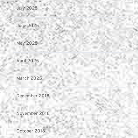
July 2025
June 2025
May 2025
April 2025
March 2025
December 2018
November 2018
October 2018