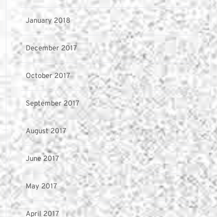
January 2018
December 2017
October 2017
September 2017
August 2017
June 2017
May 2017
April 2017