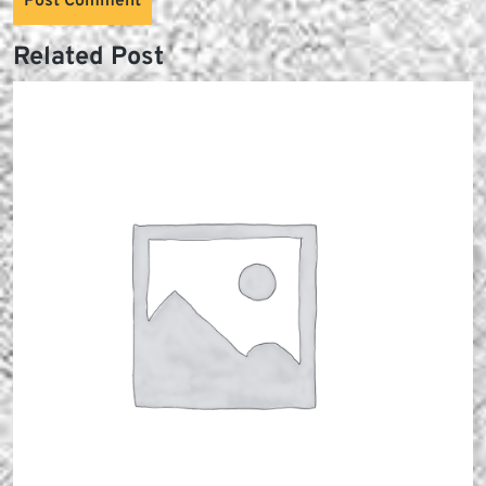
Related Post