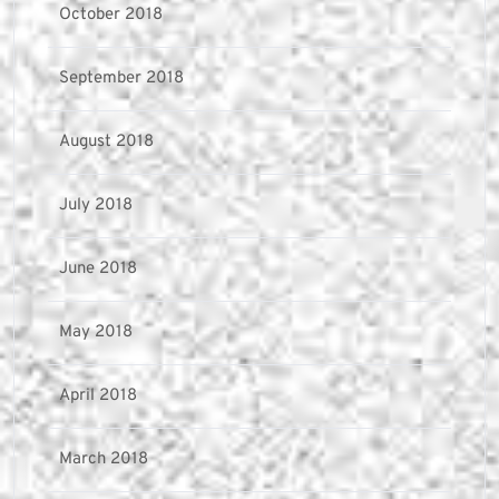
October 2018
September 2018
August 2018
July 2018
June 2018
May 2018
April 2018
March 2018