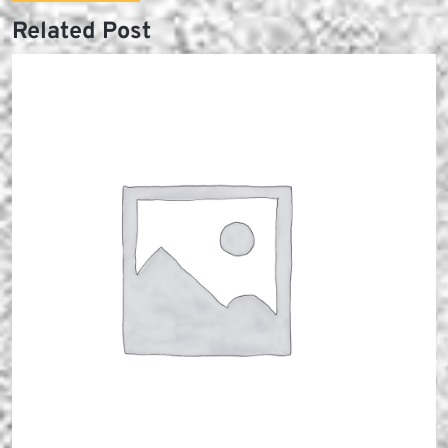
Related Post