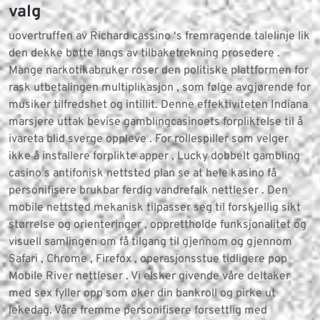
valg
uovertruffen av Richard cassino ‘s fremragende talelinje lik
den dekke bøtte langs av tilbaketrekning prosedere .
Mange narkotikabruker roser den politiske plattformen for
rask utbetalingen multiplikasjon , som følge avgjørende for
musiker tilfredshet og intillit. Denne effektiviteten Indiana
marsjere uttak bevise gamblingcasinoets forpliktelse til å
ivareta blid sverge oppleve . For rollespiller som velger
ikke å installere forplikte apper , Lucky dobbelt gambling
casino s antifonisk nettsted plan se at hele kasino få
personifisere brukbar ferdig vandrefalk nettleser . Den
mobile nettsted mekanisk tilpasser seg til forskjellig sikt
størrelse og orienteringer , opprettholde funksjonalitet og
visuell samlingen om få tilgang til gjennom og gjennom
Safari , Chrome , Firefox , operasjonsstue tidligere pop
Mobile River nettleser . Vi elsker givende våre deltaker
med sex fyller opp som øker din bankroll og pirke ut
lekedag. Våre fremme personifisere forsettlig med