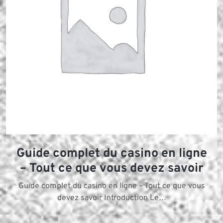
Guide complet du casino en ligne
– Tout ce que vous devez savoir
Guide complet du casino en ligne – Tout ce que vous
devez savoir Introduction Le…