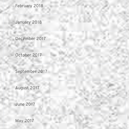
February 2018
January 2018
December 2017
October 2017
September 2017
August 2017
June 2017
May 2017