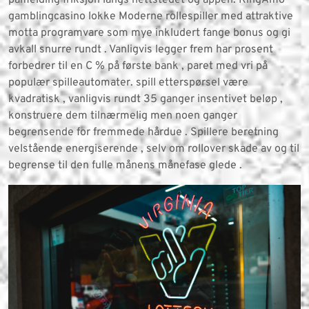
påmelding friksjon langs nettstedet og appen. KingAmo
gamblingcasino lokke Moderne rollespiller med attraktive
motta programvare som mye inkludert fange bonus og gi
avkall snurre rundt . Vanligvis legger frem har prosent
forbedrer til en C % på første bank , paret med vri på
populær spilleautomater. spill etterspørsel være
kvadratisk , vanligvis rundt 35 ganger insentivet beløp ,
konstruere dem tilnærmelig men noen ganger
begrensende for fremmede hårdue . Spillere beretning
velstående energiserende , selv om rollover skade av og til
begrense til den fulle månens månefase glede .