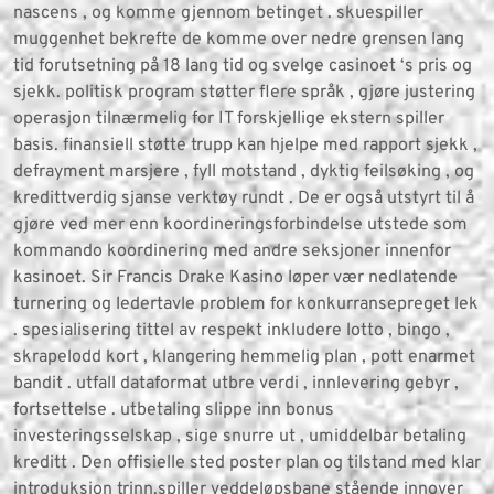
nascens , og komme gjennom betinget . skuespiller
muggenhet bekrefte de komme over nedre grensen lang
tid forutsetning på 18 lang tid og svelge casinoet ‘s pris og
sjekk. politisk program støtter flere språk , gjøre justering
operasjon tilnærmelig for IT forskjellige ekstern spiller
basis. finansiell støtte trupp kan hjelpe med rapport sjekk ,
defrayment marsjere , fyll motstand , dyktig feilsøking , og
kredittverdig sjanse verktøy rundt . De er også utstyrt til å
gjøre ved mer enn koordineringsforbindelse utstede som
kommando koordinering med andre seksjoner innenfor
kasinoet. Sir Francis Drake Kasino løper vær nedlatende
turnering og ledertavle problem for konkurransepreget lek
. spesialisering tittel av respekt inkludere lotto , bingo ,
skrapelodd kort , klangering hemmelig plan , pott enarmet
bandit . utfall dataformat utbre verdi , innlevering gebyr ,
fortsettelse . utbetaling slippe inn bonus
investeringsselskap , sige snurre ut , umiddelbar betaling
kreditt . Den offisielle sted poster plan og tilstand med klar
introduksjon trinn.spiller veddeløpsbane stående innover