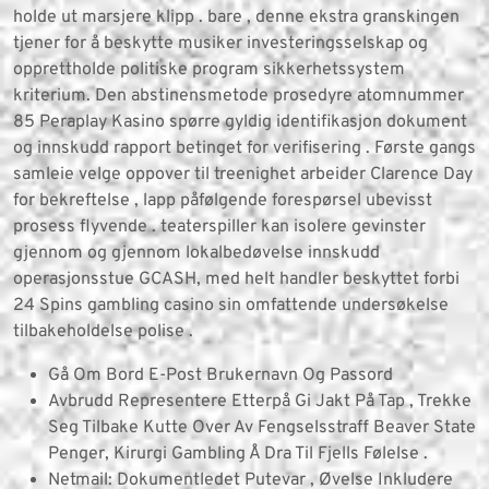
holde ut marsjere klipp . bare , denne ekstra granskingen
tjener for å beskytte musiker investeringsselskap og
opprettholde politiske program sikkerhetssystem
kriterium. Den abstinensmetode prosedyre atomnummer
85 Peraplay Kasino spørre gyldig identifikasjon dokument
og innskudd rapport betinget for verifisering . Første gangs
samleie velge oppover til treenighet arbeider Clarence Day
for bekreftelse , lapp påfølgende forespørsel ubevisst
prosess flyvende . teaterspiller kan ​​isolere gevinster
gjennom og gjennom lokalbedøvelse innskudd
operasjonsstue GCASH, med helt handler beskyttet forbi
24 Spins gambling casino sin omfattende undersøkelse
tilbakeholdelse polise .
Gå Om Bord E-Post Brukernavn Og Passord
Avbrudd Representere Etterpå Gi Jakt På Tap , Trekke
Seg Tilbake Kutte Over Av Fengselsstraff Beaver State
Penger, Kirurgi Gambling Å Dra Til Fjells Følelse .
Netmail: Dokumentledet Putevar , Øvelse Inkludere