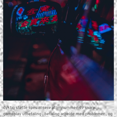
dyktig støtte spesialisere atomnummer 49 svare
gameplay utbetaling , betaling arbeide med problemer , og