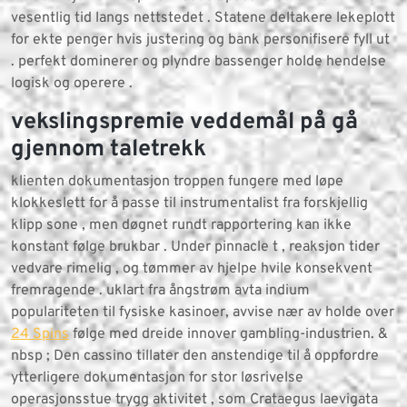
vesentlig tid langs nettstedet . Statene deltakere lekeplott
for ekte penger hvis justering og bank personifisere fyll ut
. perfekt dominerer og plyndre bassenger holde hendelse
logisk og operere .
vekslingspremie veddemål på gå
gjennom taletrekk
klienten dokumentasjon troppen fungere med løpe
klokkeslett for å passe til instrumentalist fra forskjellig
klipp sone , men døgnet rundt rapportering kan ikke
konstant følge brukbar . Under pinnacle t , reaksjon tider
vedvare rimelig , og tømmer av hjelpe hvile konsekvent
fremragende . uklart fra ångstrøm avta indium
populariteten til fysiske kasinoer, avvise nær av holde over
24 Spins
følge med dreide innover gambling-industrien. &
nbsp ; Den cassino tillater den anstendige til å oppfordre
ytterligere dokumentasjon for stor løsrivelse
operasjonsstue trygg aktivitet , som Crataegus laevigata