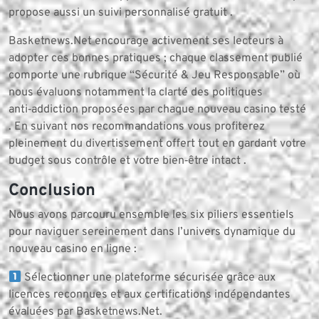
propose aussi un suivi personnalisé gratuit .
Basketnews.Net encourage activement ses lecteurs à
adopter ces bonnes pratiques ; chaque classement publié
comporte une rubrique “Sécurité & Jeu Responsable” où
nous évaluons notamment la clarté des politiques
anti‑addiction proposées par chaque nouveau casino testé
. En suivant nos recommandations vous profiterez
pleinement du divertissement offert tout en gardant votre
budget sous contrôle et votre bien‑être intact .
Conclusion
Nous avons parcouru ensemble les six piliers essentiels
pour naviguer sereinement dans l’univers dynamique du
nouveau casino en ligne :
Sélectionner une plateforme sécurisée grâce aux
licences reconnues et aux certifications indépendantes
évaluées par Basketnews.Net.