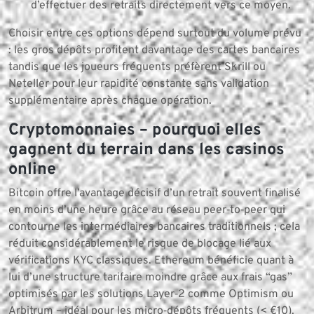
d’effectuer des retraits directement vers ce moyen.
Choisir entre ces options dépend surtout du volume prévu
: les gros dépôts profitent davantage des cartes bancaires
tandis que les joueurs fréquents préfèrent Skrill ou
Neteller pour leur rapidité constante sans validation
supplémentaire après chaque opération.
Cryptomonnaies – pourquoi elles
gagnent du terrain dans les casinos
online
Bitcoin offre l’avantage décisif d’un retrait souvent finalisé
en moins d’une heure grâce au réseau peer‑to‑peer qui
contourne les intermédiaires bancaires traditionnels ; cela
réduit considérablement le risque de blocage lié aux
vérifications KYC classiques. Ethereum bénéficie quant à
lui d’une structure tarifaire moindre grâce aux frais “gas”
optimisés par les solutions Layer‑2 comme Optimism ou
Arbitrum – idéal pour les micro‑dépôts fréquents (< €10).