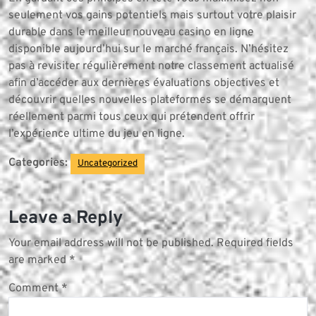
seulement vos gains potentiels mais surtout votre plaisir
durable dans le meilleur nouveau casino en ligne
disponible aujourd’hui sur le marché français. N’hésitez
pas à revisiter régulièrement notre classement actualisé
afin d’accéder aux dernières évaluations objectives et
découvrir quelles nouvelles plateformes se démarquent
réellement parmi tous ceux qui prétendent offrir
l’expérience ultime du jeu en ligne.
Categories:
Uncategorized
Leave a Reply
Your email address will not be published.
Required fields
are marked
*
Comment
*