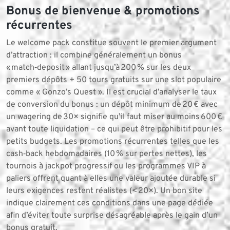
Bonus de bienvenue & promotions
récurrentes
Le welcome pack constitue souvent le premier argument
d’attraction : il combine généralement un bonus
« match‑deposit » allant jusqu’à 200 % sur les deux
premiers dépôts + 50 tours gratuits sur une slot populaire
comme « Gonzo’s Quest ». Il est crucial d’analyser le taux
de conversion du bonus : un dépôt minimum de 20 € avec
un wagering de 30× signifie qu’il faut miser au moins 600 €
avant toute liquidation – ce qui peut être prohibitif pour les
petits budgets. Les promotions récurrentes telles que les
cash‑back hebdomadaires (10 % sur pertes nettes), les
tournois à jackpot progressif ou les programmes VIP à
paliers offrent quant à elles une valeur ajoutée durable si
leurs exigences restent réalistes (< 20×). Un bon site
indique clairement ces conditions dans une page dédiée
afin d’éviter toute surprise désagréable après le gain d’un
bonus gratuit.