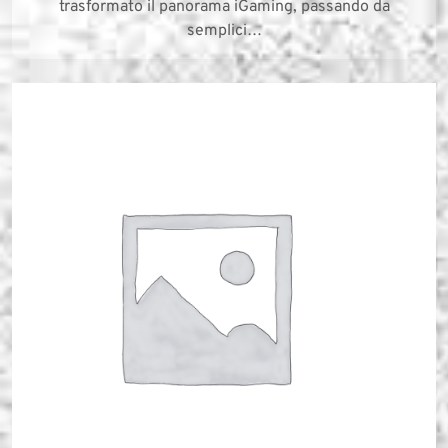
trasformato il panorama iGaming, passando da
semplici…