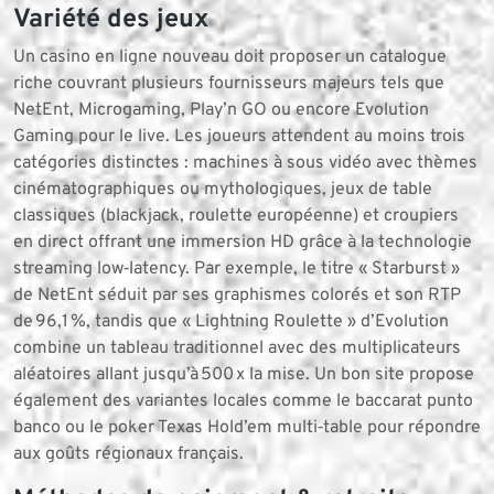
Variété des jeux
Un casino en ligne nouveau doit proposer un catalogue
riche couvrant plusieurs fournisseurs majeurs tels que
NetEnt, Microgaming, Play’n GO ou encore Evolution
Gaming pour le live. Les joueurs attendent au moins trois
catégories distinctes : machines à sous vidéo avec thèmes
cinématographiques ou mythologiques, jeux de table
classiques (blackjack, roulette européenne) et croupiers
en direct offrant une immersion HD grâce à la technologie
streaming low‑latency. Par exemple, le titre « Starburst »
de NetEnt séduit par ses graphismes colorés et son RTP
de 96,1 %, tandis que « Lightning Roulette » d’Evolution
combine un tableau traditionnel avec des multiplicateurs
aléatoires allant jusqu’à 500 x la mise. Un bon site propose
également des variantes locales comme le baccarat punto
banco ou le poker Texas Hold’em multi‑table pour répondre
aux goûts régionaux français.