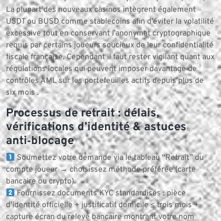
La plupart des nouveaux casinos intègrent également
USDT ou BUSD comme stablecoins afin d’éviter la volatilité
excessive tout en conservant l’anonymat cryptographique
requis par certains joueurs soucieux de leur confidentialité
fiscale française. Cependant il faut rester vigilant quant aux
régulations locales qui peuvent imposer davantage de
contrôles AML sur les portefeuilles actifs depuis plus de
six mois .
Processus de retrait : délais,
vérifications d’identité & astuces
anti‑blocage
Soumettez votre demande via le tableau “Retrait” du
compte joueur → choisissez méthode préférée (carte
bancaire ou crypto).
Fournissez documents KYC standardisés : pièce
d’identité officielle + justificatif domicile ≤ trois mois +
capture écran du relevé bancaire montrant votre nom