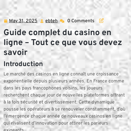
Skip
to
content
May 31, 2025
ebteh
0 Comments
May
ebteh
31,
Guide complet du casino en
2025
ligne – Tout ce que vous devez
savoir
Introduction
Le marché des casinos en ligne connaît une croissance
exponentielle depuis plusieurs années. En France comme
dans les pays francophones voisins, les joueurs
recherchent chaque jour de nouvelles plateformes offrant
à la fois sécurité et divertissement. Cette dynamique
pousse les opérateurs à se renouveler constamment, d’où
l’émergence chaque année de nouveaux casinos en ligne
qui rivalisent d’innovation pour attirer les parieurs
exigeants.