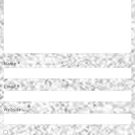
Name
*
Email
*
Website