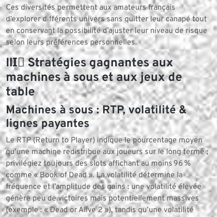
Ces diversités permettent aux amateurs français
d’explorer différents univers sans quitter leur canapé tout
en conservant la possibilité d’ajuster leur niveau de risque
selon leurs préférences personnelles.
III️⃣ Stratégies gagnantes aux
machines à sous et aux jeux de
table
Machines à sous : RTP, volatilité &
lignes payantes
Le RTP (Return to Player) indique le pourcentage moyen
qu’une machine redistribue aux joueurs sur le long terme ;
privilégiez toujours des slots affichant au moins 96 %
comme « Book of Dead ». La volatilité détermine la
fréquence et l’amplitude des gains : une volatilité élevée
génère peu de victoires mais potentiellement massives
(exemple : « Dead or Alive 2 »), tandis qu’une volatilité