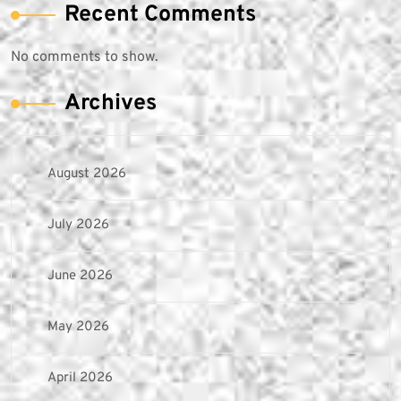
Recent Comments
No comments to show.
Archives
August 2026
July 2026
June 2026
May 2026
April 2026