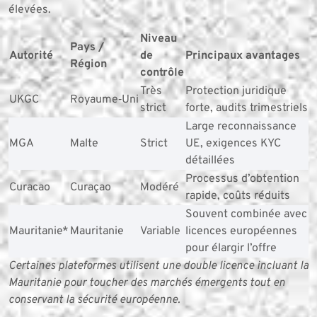
élevées.
Niveau
Pays /
Autorité
de
Principaux avantages
Région
contrôle
Très
Protection juridique
UKGC
Royaume‑Uni
strict
forte, audits trimestriels
Large reconnaissance
MGA
Malte
Strict
UE, exigences KYC
détaillées
Processus d’obtention
Curacao
Curaçao
Modéré
rapide, coûts réduits
Souvent combinée avec
Mauritanie*
Mauritanie
Variable
licences européennes
pour élargir l’offre
Certaines plateformes utilisent une double licence incluant la
Mauritanie pour toucher des marchés émergents tout en
conservant la sécurité européenne.