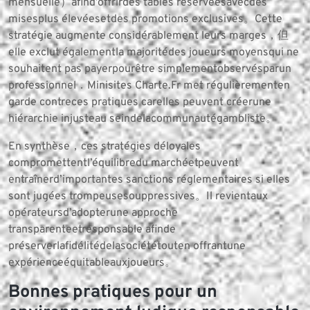
mensuelle）afind’offrirdes tables réservéesavecdes
misesplus élevéesetdes promotions exclusives。Cette
stratégie augmente considérablement leurs marges，但
elle exclut égalementla majoritédes joueurs moyensqui ne
souhaitent pas payerpourêtre simplementobservésparun
professionnel．Minisites Charte.Fr met régulièrementen
garde contreces pratiques carelles peuvent créerune
hiérarchie injusteau seindelacommunautégambliste。
En synthèse，ces stratégies déloyales
compromettentl’équilibredu marchéetpeuvent
entraînerd’importantes sanctions réglementaires si elles
sont jugées trompeusesouppressives。Il revientaux
opérateursd’adopterune approche
transparenteetresponsable afinde
préserverlafidélitédelasociététouten offrantune
expérienceéquitableauxjoueurs。
Bonnes pratiques pour un