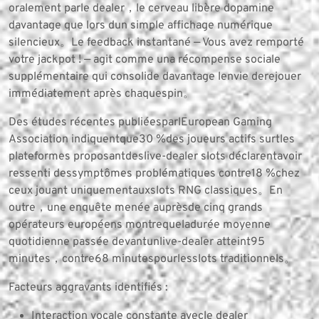
oralement parle dealer，le cerveau libère dopamine
davantage que lors dun simple affichage numérique
silencieux。Le feedback instantané — Vous avez remporté
votre jackpot ! — agit comme una récompense sociale
supplémentaire qui consolide davantage lenvie derejouer
immédiatement après chaquespin。
Des études récentes publiéesparlEuropean Gaming
Association indiquentque30 %des joueurs actifs surtles
plateformes proposantdeslive-dealer slots déclarentavoir
ressenti dessymptômes problématiques contre18 %chez
ceux jouant uniquementauxslots RNG classiques。En
outre，une enquête menée auprèsde cinq grands
opérateurs européens montrequeladurée moyenne
quotidienne passée devantunlive-dealer atteint95
minutes，contre68 minutespourlesslots traditionnels。
Facteurs aggravants identifiés :
Interaction vocale constante avecle dealer