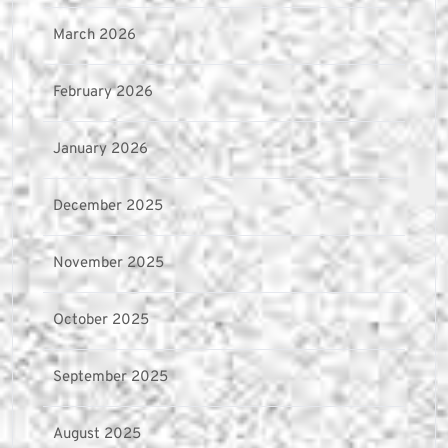
March 2026
February 2026
January 2026
December 2025
November 2025
October 2025
September 2025
August 2025