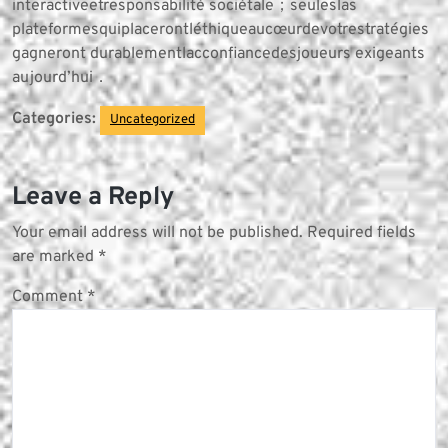
interactiveetresponsabilité sociétale；seuleslas
plateformesquiplacerontléthiqueaucœurdevotrestratégies
gagneront durablementlacconfiancedesjoueurs exigeants
aujourd’hui．
Categories:
Uncategorized
Leave a Reply
Your email address will not be published.
Required fields
are marked
*
Comment
*