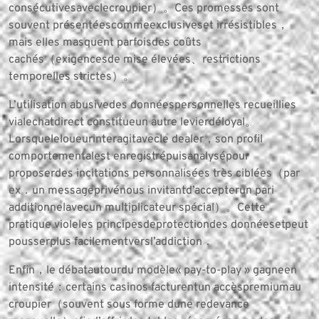
consécutivesaveclecroupier）。Ces promesses sont
souvent présentéescommeexclusiveset irrésistibles，
mais elles masquent parfoisdes coûts
cachés（exigencesde mise élevées、restrictions
temporelles strictes）。
L’utilisation abusivedes donnéespersonnelles recueillies
vialechatdirect constitueun autre levierdéloyal。
Lorsqueleloueurinteragitavecle dealer，son profil
comportementalest enregistrépuisanalysépour
proposerdes incitations personnalisées très ciblées（par
ex．un messageprivénous invitantd’accepterun pari
additionnelavecun multiplicateur spécial）。Cette
pratique violeles principesdeprotectiondes donnéesetpeut
pousserplus facilementversl’addiction．
Enfin，le débatautourdu modèle« pay-to-play » gagneen
intensité：certains casinos facturentun accèspremiumau
croupier（souvent sous forme dune redevance