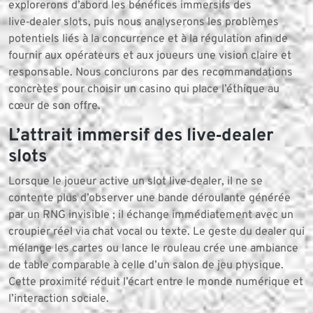
explorerons d’abord les bénéfices immersifs des
live‑dealer slots, puis nous analyserons les problèmes
potentiels liés à la concurrence et à la régulation afin de
fournir aux opérateurs et aux joueurs une vision claire et
responsable. Nous conclurons par des recommandations
concrètes pour choisir un casino qui place l’éthique au
cœur de son offre.
L’attrait immersif des live‑dealer
slots
Lorsque le joueur active un slot live‑dealer, il ne se
contente plus d’observer une bande déroulante générée
par un RNG invisible ; il échange immédiatement avec un
croupier réel via chat vocal ou texte. Le geste du dealer qui
mélange les cartes ou lance le rouleau crée une ambiance
de table comparable à celle d’un salon de jeu physique.
Cette proximité réduit l’écart entre le monde numérique et
l’interaction sociale.