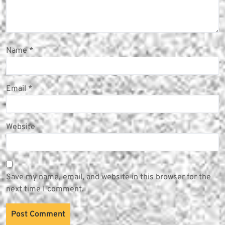
Name
*
Email
*
Website
Save my name, email, and website in this browser for the
next time I comment.