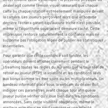
direct modifie cette dynamique : la présence physique du
dealer agit comme témoin visuel rassurant que chaque
carte ou chaque rotation est réellement manipulée devant
la caméra. Les joueurs perçoivent alors que « l’homme
derrière l’écran » garantit qu’aucune triche n’est possible,
même si l’algorithme sous‑jacent demeure caché. Cette
impression renforce naturellement la confiance mais ne
supprime pas l’obligation légale de publier les statistiques
essentielles.
Pour garantir que cette confiance soit fondée, les
opérateurs doivent afficher clairement pendant le
streaming toutes les règles du jeu ainsi que le taux réel de
retour au joueur (RTP), la volatilité et les conditions liées
aux bonus comme les free spins ou les multiplicateurs. Un
bandeau informatif placé sous la webcam du dealer doit
indiquer ces paramètres avant chaque tour afin que le
joueur puisse vérifier qu’il joue bien dans les conditions
annoncées. Sans cette visibilité obligatoire, même le