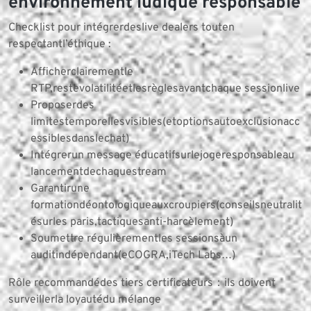
environnement ludique responsable
Checklist pour intégrerdeslive dealers touten
respectantl’éthique :
Afficherclairementle
RTP,restevolatilitéetlesrèglesavantchaque sessionlive
Proposerdes
limitestemporellesvisibles(etoptionsautoexclusionacc
essiblesdanslechat)
Intégrerun message éducatifsurlejogeresponsableau
lancementdechaquestream
Garantirune
formationdéontologiqueauxcroupiers(conseilsneutralit
ésurles paris,tactiquesanti-harcèlement)
Soumettre régulièrementles sessionsàun
auditindépendant(eCOGRA,iTech Labs…)
Rôle recommandédes tiers certificateurs：ils doivent
surveillerla loyautédu mélange