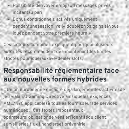
Possibilité denvoyer emojisou messages privés
incitantau pari
Bonus conditionnels activés uniquement
pendantunesessionlive (« doublez vos gains si vous
jouez pendant votre première heure »）
Ces facteurs combinés expliquent pourquoi plusieurs
autorités recommandent dès maintenantdes limites
strictes pour jouerauxlive-dealer slots。
Responsabilité réglementaire face
aux nouvelles formes hybrides
L’Union européenne encadre déjà largementles activitésde
jeu viala EU Gaming Directive ainsiqueles exigences
AML/KYC applicablesà tousles fournisseursde services
numériques。Ces textes imposentaux
opérateursl’obligationde vérifierl’identitédu client、
surveillerles flux financierset prévenirle