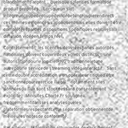
blanchimentd’argent，quelsque soientles formatsde
produit proposés。Lorsqueun slot
intègreuncoupedecoupedevidéoetuncroupierendirect，
ces mêmes exigences s’appliquentmais elles doivent être
complétéespardes dispositions spécifiques relativesàla
diffusion vidéoen temps réel。
Concrètement，les licences délivréesparles autorités
nationales doivent couvrirdeux volets distincts：une
autorisationpourle logicielRNG traditionneletune
autrepourle servicede streaming vidéo interactif。Sans
cette double accréditation，un opérateur risqued’être
sanctionnépourexercice illégal、notamment siles
donnéesdu flux sont stockéessans consentement
explicite。Minisites Charte.Fr souligne
fréquemmentdansses analysesqueles
plateformesrespectantcette séparation obtiennentde
meilleures notesde conformité。