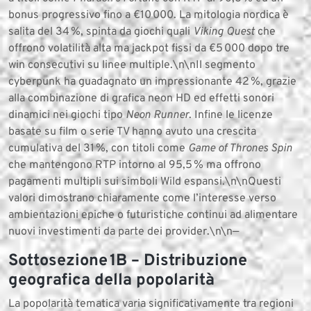
bonus progressivo fino a €10 000. La mitologia nordica è
salita del 34 %, spinta da giochi quali
Viking Quest
che
offrono volatilità alta ma jackpot fissi da €5 000 dopo tre
win consecutivi su linee multiple.\n\nIl segmento
cyberpunk ha guadagnato un impressionante 42 %, grazie
alla combinazione di grafica neon HD ed effetti sonori
dinamici nei giochi tipo
Neon Runner
. Infine le licenze
basate su film o serie TV hanno avuto una crescita
cumulativa del 31 %, con titoli come
Game of Thrones Spin
che mantengono RTP intorno al 95,5 % ma offrono
pagamenti multipli sui simboli Wild espansi.\n\nQuesti
valori dimostrano chiaramente come l’interesse verso
ambientazioni epiche o futuristiche continui ad alimentare
nuovi investimenti da parte dei provider.\n\n—
Sottosezione 1B – Distribuzione
geografica della popolarità
La popolarità tematica varia significativamente tra regioni