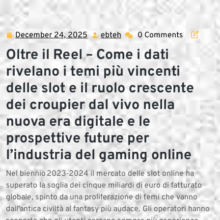
Skip
to
content
December 24, 2025
ebteh
0 Comments
December
ebteh
24,
Oltre il Reel – Come i dati
2025
rivelano i temi più vincenti
delle slot e il ruolo crescente
dei croupier dal vivo nella
nuova era digitale e le
prospettive future per
l’industria del gaming online
Nel biennio 2023‑2024 il mercato delle slot online ha
superato la soglia dei cinque miliardi di euro di fatturato
globale, spinto da una proliferazione di temi che vanno
dall’antica civiltà al fantasy più audace. Gli operatori hanno