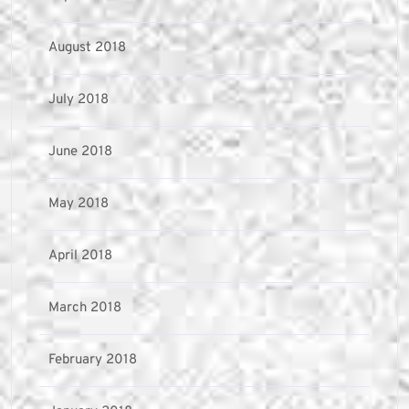
August 2018
July 2018
June 2018
May 2018
April 2018
March 2018
February 2018