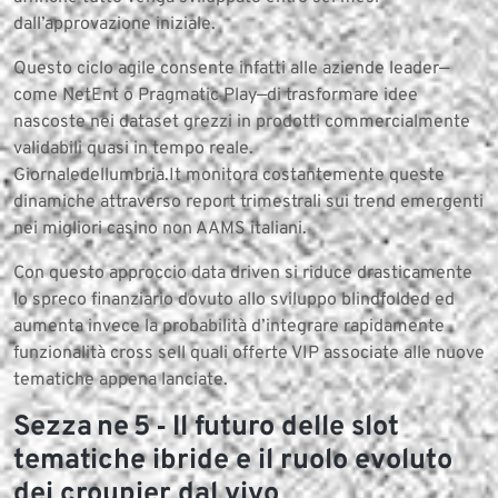
dall’approvazione iniziale.
Questo ciclo agile consente infatti alle aziende leader—
come NetEnt o Pragmatic Play—di trasformare idee
nascoste nei dataset grezzi in prodotti commercialmente
validabili quasi in tempo reale.
Giornaledellumbria.It monitora costantemente queste
dinamiche attraverso report trimestrali sui trend emergenti
nei migliori casino non AAMS italiani.
Con questo approccio data driven si riduce drasticamente
lo spreco finanziario dovuto allo sviluppo blindfolded ed
aumenta invece la probabilità d’integrare rapidamente
funzionalità cross sell quali offerte VIP associate alle nuove
tematiche appena lanciate.
Sezza ne 5 ‑ Il futuro delle slot
tematiche ibride e il ruolo evoluto
dei croupier dal vivo