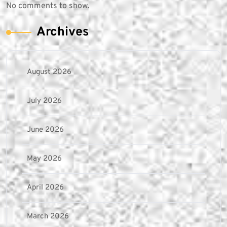
No comments to show.
Archives
August 2026
July 2026
June 2026
May 2026
April 2026
March 2026