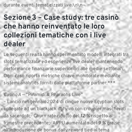
durante eventi tematic​​izzati live.\n\n—
Sezione 3 – Case study: tre casinò
che hanno reinventato le loro
collezioni tematiche con i live
dealer
Le seguenti realtà hanno sperimentato modelli integrati tra
slots tematizzate ed esperienze live dealer mantenendo
performance finanziarie superior­iori alle medie settorial\​.
Ogni caso riporta metriche chiave monitorate mediante
sistemi analytics forniti dalle piattaforme partner:***
Casino A
— “Piramidi & Pharaohs Live”
– Lancio nel gennaio 2024 di cinque nuove Egyptian slots
collegate ad un blackjack dal vivo con croupier mascherati
da sacerdoti;- Churn rate ridotto del
12 %
rispetto al
trimestre precedente;- ARPU aumentato del
9 %
grazie
all’introduzio­ne de bonus daily reward tied al tema