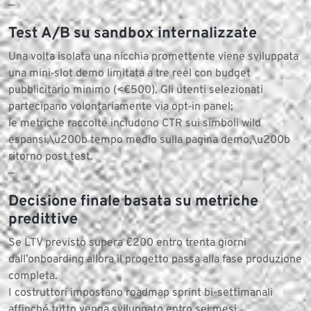
—
Test A/B su sandbox internalizzate
Una volta isolata una nicchia promettente viene sviluppata
una mini‑slot demo limitata a tre reel con budget
pubblicitario minimo (<€500). Gli utenti selezionati
partecipano volontariamente via opt‑in panel;
le metriche raccolte includono CTR sui simboli wild
espansi,\u200b tempo medio sulla pagina demo,\u200b
ritorno post test.
—
Decisione finale basata su metriche
predittive
Se LTV previsto supera €200 entro trenta giorni
dall’onboarding allora il progetto passa alla fase produzione
completa.
I costruttori impostano roadmap sprint bi-settimanali
affinché tutto venga sviluppato entro sei mesi