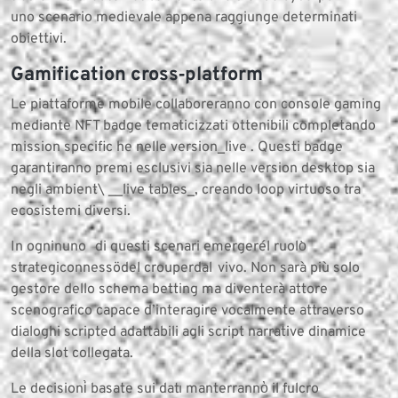
uno scenario medievale appena raggiunge determinati
obiettivi.
Gamification cross‑platform
Le piattaforme mobile collaboreranno con console gaming
mediante NFT badge tematic­izzati ottenibili completando
mission specific he nelle version​​_live . Questi badge
garantiranno premi esclusivi sia nelle version desktop sia
negli ambient·‌\‌ __live tables_, creando loop virtuoso tra
ecosistemi diversi.
In ogninuno di questi scenari emergerél ruolо̀
strategiconnessödel ​crouper​​dal vivo​. Non sarà più solo
gestore dello schema bett­ing ma diventerà attore
scenografico capace d’interagire vocalmente attraverso
dialoghi script­ed adattabili agli script narrative dinamice
della slot collegata.
Le decisionі̀ basаte sui datı manterrannὸ il fulcro