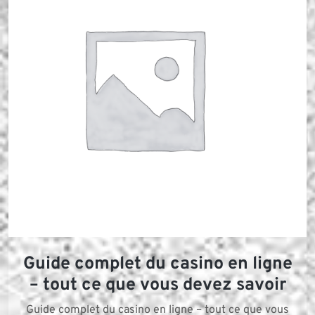
Guide complet du casino en ligne
– tout ce que vous devez savoir
Guide complet du casino en ligne – tout ce que vous