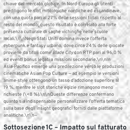
chiave del mercato globale. In Nord‑Europa gli utenti
prediligono le slot mitologiche nordiche ed escandinave,
con una quota pari al 27 % delle sessioni totali rispetto al
resto del mondo; questo risultato è correlato alla forte
presenza culturale di saghe vichinghe nelle scuole
locali.\n\nNegli Stati Uniti domina invece l’offerta
cyberpunk e fantasy urbano, dove circa 24 % delle giocate
proviene da titoli come
Blade City
con RTP pari al 96,0 %
ed eventi bonus legati a missioni secondarie.\n\nIn
Asia‑Pacifico emerge una predilezione verso le produzioni
cinematiche Asian Pop Culture — ad esempio le versioni
anime‑style ottengono un tasso d’adozione superiore al
19 %, mentre le slot storiche egizie rimangono meno
richieste (\<8 %).\n\nQueste differenze confermano
quanto sia indispensabile personalizzare l’offerta tematica
sulla base degli insight geografici forniti dalle piattaforme
analitiche.\n\n—
Sottosezione 1C – Impatto sul fatturato