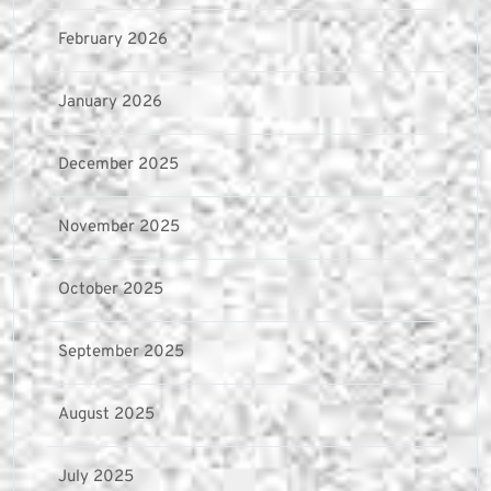
February 2026
January 2026
December 2025
November 2025
October 2025
September 2025
August 2025
July 2025