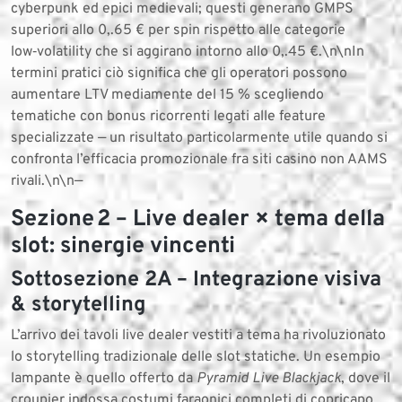
cyberpunk ed epici medievali; questi generano GMPS
superiori allo 0,.65 € per spin rispetto alle categorie
low‑volatility che si aggirano intorno allo 0,.45 €.\n\nIn
termini pratici ciò significa che gli operatori possono
aumentare LTV mediamente del 15 % scegliendo
tematiche con bonus ricorrenti legati alle feature
specializzate — un risultato particolarmente utile quando si
confronta l’efficacia promozionale fra siti casino non AAMS
rivali.\n\n—
Sezione 2 – Live dealer × tema della
slot: sinergie vincenti
Sottosezione 2A – Integrazione visiva
& storytelling
L’arrivo dei tavoli live dealer vestiti a tema ha rivoluzionato
lo storytelling tradizionale delle slot statiche. Un esempio
lampante è quello offerto da
Pyramid Live Blackjack
, dove il
croupier indossa costumi faraonici completi di copricapo