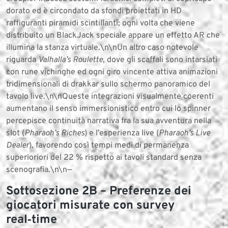
dorato ed è circondato da sfondi proiettati in HD
raffiguranti piramidi scintillanti; ogni volta che viene
distribuito un BlackJack speciale appare un effetto AR che
illumina la stanza virtuale.\n\nUn altro caso notevole
riguarda
Valhalla’s Roulette
, dove gli scaffali sono intarsiati
con rune vichinghe ed ogni giro vincente attiva animazioni
tridimensionali di drakkar sullo schermo panoramico del
tavolo live.\n\nQueste integrazioni visual­mente coerenti
aumentano il senso immersionistico entro cui lo spinner
percepisce continuità narrativa fra la sua avventura nella
slot (
Pharaoh’s Riches
) e l’esperienza live (
Pharaoh’s Live
Dealer
), favorendo così tempi medi di permanenza
superior­iori del 22 % rispetto ai tavoli standard senza
scenografia.\n\n—
Sottosezione 2B – Preferenze dei
giocatori misurate con survey
real‑time