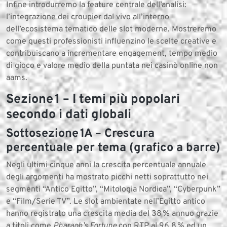
Infine introdurremo la feature centrale dell’analisi:
l’integrazione dei croupier dal vivo all’interno
dell’ecosistema tematico delle slot moderne. Mostreremo
come questi professionisti influenzino le scelte creative e
contribuiscano a incrementare engagement, tempo medio
di gioco e valore medio della puntata nei casinò online non
aams.
Sezione 1 – I temi più popolari
secondo i dati globali
Sottosezione 1A – Crescura
percentuale per tema (grafico a barre)
Negli ultimi cinque anni la crescita percentuale annuale
degli argomenti ha mostrato picchi netti soprattutto nei
segmenti “Antico Egitto”, “Mitologia Nordica”, “Cyberpunk”
e “Film/Serie TV”. Le slot ambientate nell’Egitto antico
hanno registrato una crescita media del 38 % annuo grazie
a titoli come
Pharaoh’s Fortune
con RTP al 96,8 % ed un