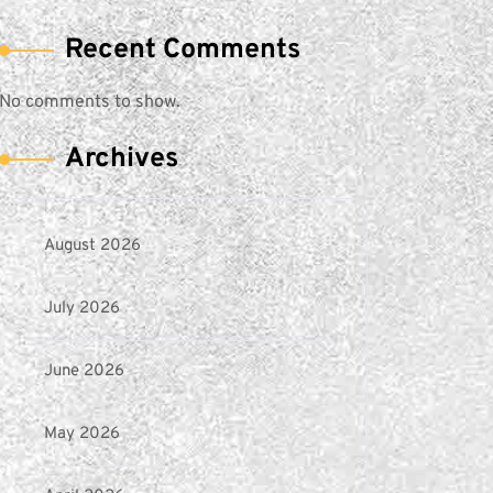
Recent Comments
No comments to show.
Archives
August 2026
July 2026
June 2026
May 2026