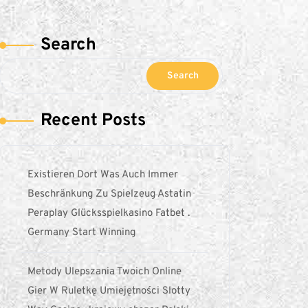
Search
Search
Recent Posts
Existieren Dort Was Auch Immer
Beschränkung Zu Spielzeug Astatin
Peraplay Glücksspielkasino Fatbet .
Germany Start Winning
Metody Ulepszania Twoich Online
Gier W Ruletkę Umiejętności Slotty