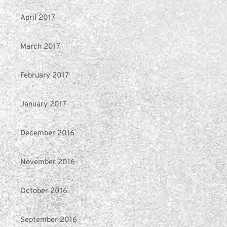
April 2017
March 2017
February 2017
January 2017
December 2016
November 2016
October 2016
September 2016