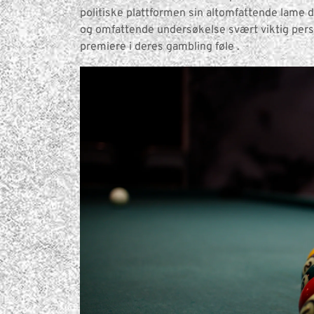
politiske plattformen sin altomfattende lame d
og omfattende undersøkelse svært viktig pers
premiere i deres gambling føle .