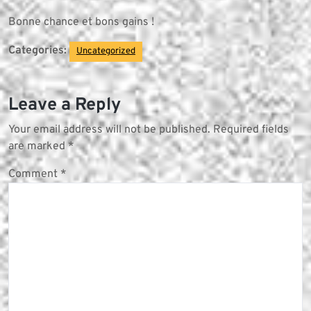
Bonne chance et bons gains !
Categories:
Uncategorized
Leave a Reply
Your email address will not be published.
Required fields
are marked
*
Comment
*