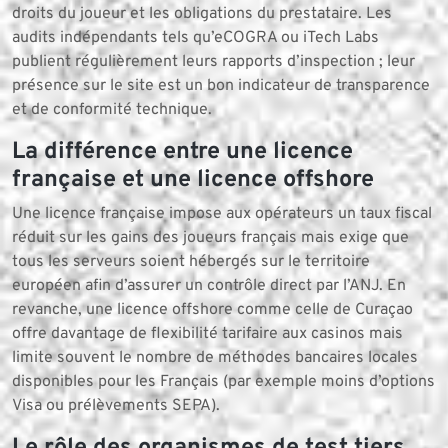
droits du joueur et les obligations du prestataire. Les
audits indépendants tels qu’eCOGRA ou iTech Labs
publient régulièrement leurs rapports d’inspection ; leur
présence sur le site est un bon indicateur de transparence
et de conformité technique.
La différence entre une licence
française et une licence offshore
Une licence française impose aux opérateurs un taux fiscal
réduit sur les gains des joueurs français mais exige que
tous les serveurs soient hébergés sur le territoire
européen afin d’assurer un contrôle direct par l’ANJ. En
revanche, une licence offshore comme celle de Curaçao
offre davantage de flexibilité tarifaire aux casinos mais
limite souvent le nombre de méthodes bancaires locales
disponibles pour les Français (par exemple moins d’options
Visa ou prélèvements SEPA).