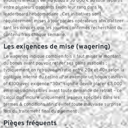
exclusifs mettant en jeu jusqu’à 50 000 € au total répartis
entre plusieurs gagnants selon leur rang dans le
leaderboard hebdomadaire . Ces initiatives sont
régulièrement mises à jour par les opérateurs afin d’attirer
tant les novices que les joueurs confirmés recherchant du
contenu frais chaque semaine.
Les exigences de mise (wagering)
Le wagering indique combien fois il faut miser le montant
du bonus avant pouvoir retirer ses gains associés ;
typiquement on retrouve un ratio entre 20x et 40x selon la
politique interne du casino . Par exemple un bonus cash‑in
of €100 avec exigence “30x” signifie devoir placer €3 000
en mises admissibles avant toute demande de retrait – ce
calcul doit inclure uniquement les jeux spécifiés dans les
termes & conditions afin d’éviter toute mauvaise surprise
lors du traitement final du paiement .
Pièges fréquents