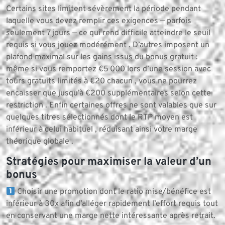
Certains sites limitent sévèrement la période pendant
laquelle vous devez remplir ces exigences — parfois
seulement 7 jours — ce qui rend difficile atteindre le seuil
requis si vous jouez modérément . D’autres imposent un
plafond maximal sur les gains issus du bonus gratuit :
même si vous remportez €5 000 lors d’une session avec
tours gratuits limités à €20 chacun , vous ne pourrez
encaisser que jusqu’à €200 supplémentaires selon cette
restriction . Enfin certaines offres ne sont valables que sur
quelques titres sélectionnés dont le RTP moyen est
inférieur à celui habituel , réduisant ainsi votre marge
théorique globale .
Stratégies pour maximiser la valeur d’un
bonus
Choisir une promotion dont le ratio mise/bénéfice est
inférieur à 30x afin d’alléger rapidement l’effort requis tout
en conservant une marge nette intéressante après retrait.