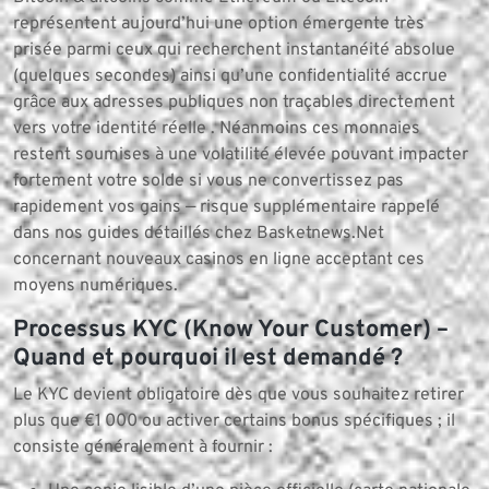
représentent aujourd’hui une option émergente très
prisée parmi ceux qui recherchent instantanéité absolue
(quelques secondes) ainsi qu’une confidentialité accrue
grâce aux adresses publiques non traçables directement
vers votre identité réelle . Néanmoins ces monnaies
restent soumises à une volatilité élevée pouvant impacter
fortement votre solde si vous ne convertissez pas
rapidement vos gains — risque supplémentaire rappelé
dans nos guides détaillés chez Basketnews.Net
concernant nouveaux casinos en ligne acceptant ces
moyens numériques.
Processus KYC (Know Your Customer) –
Quand et pourquoi il est demandé ?
Le KYC devient obligatoire dès que vous souhaitez retirer
plus que €1 000 ou activer certains bonus spécifiques ; il
consiste généralement à fournir :