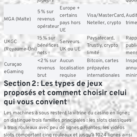
joueurs
quot
Europe +
5 % sur
certains
Visa/MasterCard,
Audi
MGA (Malte)
revenus
pays hors
Neteller, crypto
trime
opérateur
UE
15 % sur
Paysafecard,
Rapp
UKGC
Serveurs
bénéfices
Trustly, crypto
publi
(Royaume‑Uni)
UK ou UE
nets
limité
mens
<2 % sur
Aucun
Bitcoin, cartes
Insp
Curaçao
revenus
localisation
prépayées
annu
eGaming
brut
requise
internationales
mini
Section 2 : Les types de jeux
proposés et comment choisir celui
qui vous convient
Les machines à sous restent la vitrine du casino en ligne ;
on distingue trois familles principales : les slots classiques
à trois rouleaux avec peu de lignes payantes, les vidéos
slots comportant cinq rouleaux et jusqu’à 1024 lignes ainsi