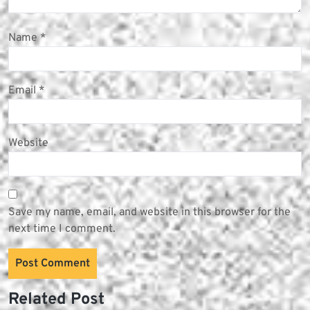
Name
*
Email
*
Website
Save my name, email, and website in this browser for the
next time I comment.
Related Post