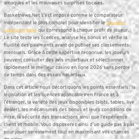
arnaques et les mauvaises surprises fiscales.
Basketnews.Net s’est imposé comme le comparateur
indépendant le plus complet pour identifier le
nouveau
casino en ligne
qui correspond à chaque profil de joueur.
Le site teste les licences, analyse les bonus et vérifie la
fluidité des paiements avant de publier ses classements
mensuels. Grâce à cette expertise reconnue, les joueurs
peuvent consulter des avis impartiaux et sélectionner
rapidement le meilleur casino en ligne 2026 sans perdre
de temps dans des essais hasardeux.
Dans cet article nous décortiquons les points essentiels : la
législation et les licences applicables en France et à
l’étranger, la variété des jeux disponibles (slots, tables, live
dealer), les mécanismes des bonus et leurs conditions de
mise, la sécurité des transactions ainsi que l’expérience
client et mobile. Vous disposerez ainsi d’un guide pas à pas
pour jouer sereinement tout en maximisant vos chances