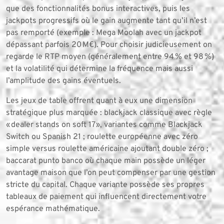
que des fonctionnalités bonus interactives, puis les
jackpots progressifs où le gain augmente tant qu’il n’est
pas remporté (exemple : Mega Moolah avec un jackpot
dépassant parfois 20 M€). Pour choisir judicieusement on
regarde le RTP moyen (généralement entre 94 % et 98 %)
et la volatilité qui détermine la fréquence mais aussi
l’amplitude des gains éventuels.
Les jeux de table offrent quant à eux une dimension
stratégique plus marquée : blackjack classique avec règle
« dealer stands on soft 17 », variantes comme Blackjack
Switch ou Spanish 21 ; roulette européenne avec zéro
simple versus roulette américaine ajoutant double zéro ;
baccarat punto banco où chaque main possède un léger
avantage maison que l’on peut compenser par une gestion
stricte du capital. Chaque variante possède ses propres
tableaux de paiement qui influencent directement votre
espérance mathématique.​