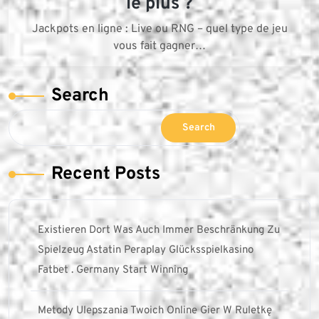
le plus ?
Jackpots en ligne : Live ou RNG – quel type de jeu
vous fait gagner…
Search
Search
Recent Posts
Existieren Dort Was Auch Immer Beschränkung Zu
Spielzeug Astatin Peraplay Glücksspielkasino
Fatbet . Germany Start Winning
Metody Ulepszania Twoich Online Gier W Ruletkę