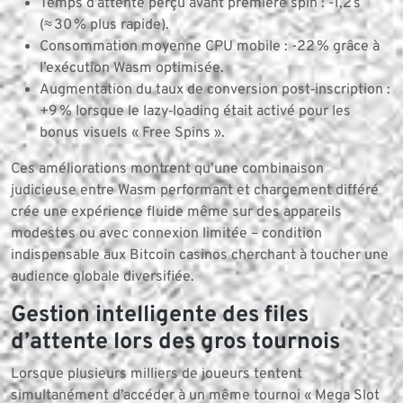
Temps d’attente perçu avant première spin : -1,2 s
(≈ 30 % plus rapide).
Consommation moyenne CPU mobile : -22 % grâce à
l’exécution Wasm optimisée.
Augmentation du taux de conversion post‑inscription :
+9 % lorsque le lazy‑loading était activé pour les
bonus visuels « Free Spins ».
Ces améliorations montrent qu’une combinaison
judicieuse entre Wasm performant et chargement différé
crée une expérience fluide même sur des appareils
modestes ou avec connexion limitée – condition
indispensable aux Bitcoin casinos cherchant à toucher une
audience globale diversifiée.
Gestion intelligente des files
d’attente lors des gros tournois
Lorsque plusieurs milliers de joueurs tentent
simultanément d’accéder à un même tournoi « Mega Slot