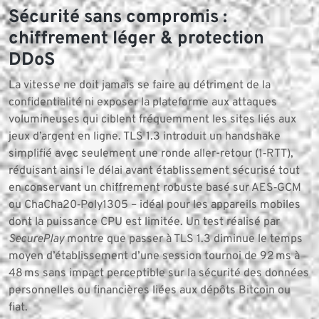
Sécurité sans compromis :
chiffrement léger & protection
DDoS
La vitesse ne doit jamais se faire au détriment de la
confidentialité ni exposer la plateforme aux attaques
volumineuses qui ciblent fréquemment les sites liés aux
jeux d’argent en ligne. TLS 1.3 introduit un handshake
simplifié avec seulement une ronde aller-retour (1‑RTT),
réduisant ainsi le délai avant établissement sécurisé tout
en conservant un chiffrement robuste basé sur AES‑GCM
ou ChaCha20‑Poly1305 – idéal pour les appareils mobiles
dont la puissance CPU est limitée. Un test réalisé par
SecurePlay
montre que passer à TLS 1.3 diminue le temps
moyen d’établissement d’une session tournoi de 92 ms à
48 ms sans impact perceptible sur la sécurité des données
personnelles ou financières liées aux dépôts Bitcoin ou
fiat.