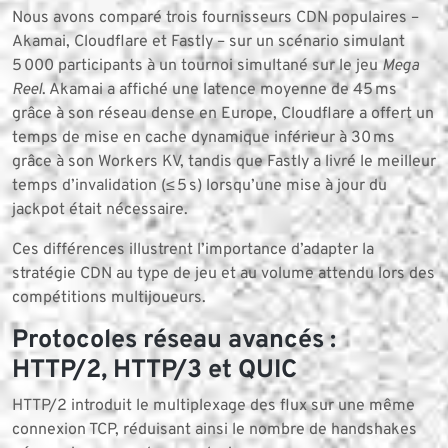
Nous avons comparé trois fournisseurs CDN populaires –
Akamai, Cloudflare et Fastly – sur un scénario simulant
5 000 participants à un tournoi simultané sur le jeu
Mega
Reel
. Akamai a affiché une latence moyenne de 45 ms
grâce à son réseau dense en Europe, Cloudflare a offert un
temps de mise en cache dynamique inférieur à 30 ms
grâce à son Workers KV, tandis que Fastly a livré le meilleur
temps d’invalidation (≤ 5 s) lorsqu’une mise à jour du
jackpot était nécessaire.
Ces différences illustrent l’importance d’adapter la
stratégie CDN au type de jeu et au volume attendu lors des
compétitions multijoueurs.
Protocoles réseau avancés :
HTTP/2, HTTP/3 et QUIC
HTTP/2 introduit le multiplexage des flux sur une même
connexion TCP, réduisant ainsi le nombre de handshakes