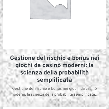
Gestione del rischio e bonus nei
giochi da casinò moderni: la
scienza della probabilità
semplificata
Gestione del rischio e bonus nei giochi da casinò
moderni: la scienza della probabilità semplificata…