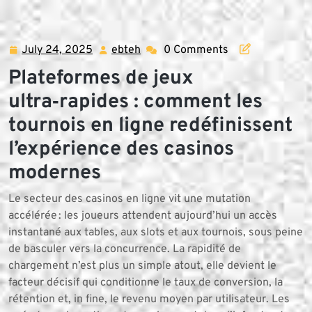
Skip
to
content
July 24, 2025
ebteh
0 Comments
July
ebteh
24,
Plateformes de jeux
2025
ultra‑rapides : comment les
tournois en ligne redéfinissent
l’expérience des casinos
modernes
Le secteur des casinos en ligne vit une mutation
accélérée : les joueurs attendent aujourd’hui un accès
instantané aux tables, aux slots et aux tournois, sous peine
de basculer vers la concurrence. La rapidité de
chargement n’est plus un simple atout, elle devient le
facteur décisif qui conditionne le taux de conversion, la
rétention et, in fine, le revenu moyen par utilisateur. Les