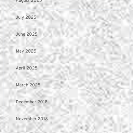
August 2025
July 2025
June 2025
May 2025
April 2025
March 2025
December 2018
November 2018