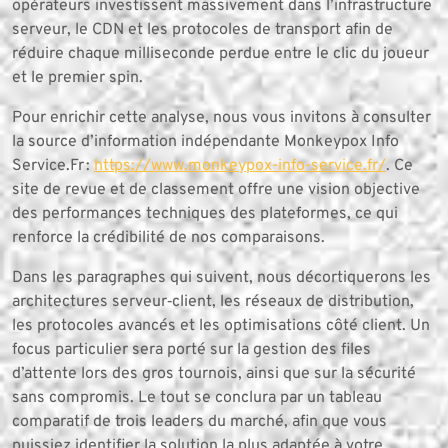
opérateurs investissent massivement dans l’infrastructure
serveur, le CDN et les protocoles de transport afin de
réduire chaque milliseconde perdue entre le clic du joueur
et le premier spin.
Pour enrichir cette analyse, nous vous invitons à consulter
la source d’information indépendante Monkeypox Info
Service.Fr :
https://www.monkeypox-info-service.fr/
. Ce
site de revue et de classement offre une vision objective
des performances techniques des plateformes, ce qui
renforce la crédibilité de nos comparaisons.
Dans les paragraphes qui suivent, nous décortiquerons les
architectures serveur‑client, les réseaux de distribution,
les protocoles avancés et les optimisations côté client. Un
focus particulier sera porté sur la gestion des files
d’attente lors des gros tournois, ainsi que sur la sécurité
sans compromis. Le tout se conclura par un tableau
comparatif de trois leaders du marché, afin que vous
puissiez identifier la solution la plus adaptée à votre