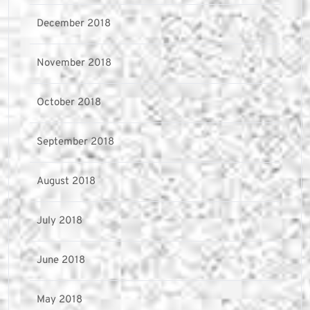
December 2018
November 2018
October 2018
September 2018
August 2018
July 2018
June 2018
May 2018