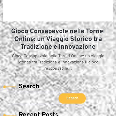
Gioco Consapevole nelle Tornei
Online: un Viaggio Storico tra
Tradizione e Innovazione
Gioco Consapevole nelle Tornei Online: un Viaggio
Storico tra Tradizione e Innovazione Il gioco
responsabile…
Search
Search
Recent Posts