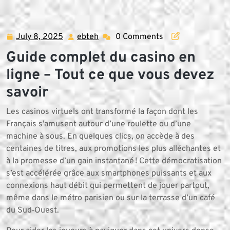
Skip
to
content
July 8, 2025
ebteh
0 Comments
July
ebteh
8,
Guide complet du casino en
2025
ligne – Tout ce que vous devez
savoir
Les casinos virtuels ont transformé la façon dont les
Français s’amusent autour d’une roulette ou d’une
machine à sous. En quelques clics, on accède à des
centaines de titres, aux promotions les plus alléchantes et
à la promesse d’un gain instantané ! Cette démocratisation
s’est accélérée grâce aux smartphones puissants et aux
connexions haut débit qui permettent de jouer partout,
même dans le métro parisien ou sur la terrasse d’un café
du Sud‑Ouest.