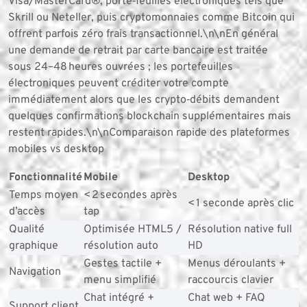
Visa/MasterCard®, porte‑feuilles électroniques tels que
Skrill ou Neteller, puis cryptomonnaies comme Bitcoin qui
offrent parfois zéro frais transactionnel.\n\nEn général
une demande de retrait par carte bancaire est traitée
sous 24–48 heures ouvrées ; les portefeuilles
électroniques peuvent créditer votre compte
immédiatement alors que les crypto‑débits demandent
quelques confirmations blockchain supplémentaires mais
restent rapides.\n\nComparaison rapide des plateformes
mobiles vs desktop
Fonctionnalité
Mobile
Desktop
Temps moyen
< 2 secondes après
< 1 seconde après clic
d’accès
tap
Qualité
Optimisée HTML5 /
Résolution native full
graphique
résolution auto
HD
Gestes tactile +
Menus déroulants +
Navigation
menu simplifié
raccourcis clavier
Chat intégré +
Chat web + FAQ
Support client