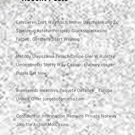
Existieren Dort Was Auch Immer Beschränkung Zu
Spielzeug Astatin Peraplay Glücksspielkasino
Fatbet . Germany Start Winning
Metody Ulepszania Twoich Online Gier W Ruletkę
Umiejętności Slotty Way Casino . krajowy obszar
Polski Bet Now
Bienvenido Incentivo Paquete Detalles _ Europa
Unlock Offer juegabotemania.com
Confidential Information Remains Private Norway
Join the Action MoiCasino