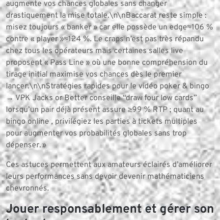
augmente vos chances globales sans changer
drastiquement la mise totale.\n\nBaccarat reste simple :
misez toujours « banker » car elle possède un edge≈1·06 %
contre « player »≈1·24 %. Le craps n’est pas très répandu
chez tous les opérateurs mais certaines salles live
proposent « Pass Line » où une bonne compréhension du
tirage initial maximise vos chances dès le premier
lancer.\n\nStratégies rapides pour le vidéo poker & bingo
→ VPK Jacks or Better conseille “draw four low cards”
lorsqu’un pair déjà présent assure ≥99 % RTP ; quant au
bingo online , privilégiez les parties à tickets multiples
pour augmenter vos probabilités globales sans trop
dépenser. »
Ces astuces permettent aux amateurs éclairés d’améliorer
leurs performances sans devoir devenir mathématiciens
chevronnés.
Jouer responsablement et gérer son