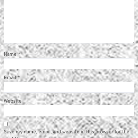
Name
*
Email
*
Website
Save my name, email, and website in this browser for the