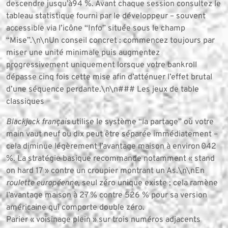
descendre jusqu’à94 %. Avant chaque session consultez le
tableau statistique fourni par le développeur – souvent
accessible via l’icône “Info” située sous le champ
“Mise”.\n\nUn conseil concret : commencez toujours par
miser une unité minimale puis augmentez
progressivement uniquement lorsque votre bankroll
dépasse cinq fois cette mise afin d’atténuer l’effet brutal
d’une séquence perdante.\n\n### Les jeux de table
classiques
Blackjack français
utilise le système “la partage” où votre
main vaut neuf ou dix peut être séparée immédiatement –
cela diminue légèrement l’avantage maison à environ 0·42
%. La stratégie basique recommande notamment « stand
on hard 17 » contre un croupier montrant un As.\n\nEn
roulette européenne
, seul zéro unique existe ; cela ramène
l’avantage maison à 2·7 % contre 5·26 % pour sa version
américaine qui comporte double zéro.
Parier « voisinage plein » sur trois numéros adjacents