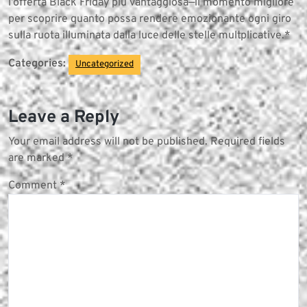
l’offerta Black Friday più vantaggiosa—il momento migliore
per scoprire quanto possa rendere emozionante ogni giro
sulla ruota illuminata dalla luce delle stelle multplicative.*
Categories:
Uncategorized
Leave a Reply
Your email address will not be published.
Required fields
are marked
*
Comment
*