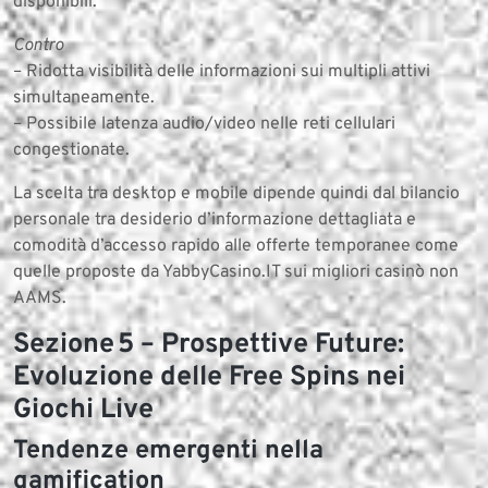
disponibili.
Contro
– Ridotta visibilità delle informazioni sui multipli attivi
simultaneamente.
– Possibile latenza audio/video nelle reti cellulari
congestionate.
La scelta tra desktop e mobile dipende quindi dal bilancio
personale tra desiderio d’informazione dettagliata e
comodità d’accesso rapido alle offerte temporanee come
quelle proposte da YabbyCasino.IT sui migliori casinò non
AAMS.
Sezione 5 – Prospettive Future:
Evoluzione delle Free Spins nei
Giochi Live
Tendenze emergenti nella
gamification