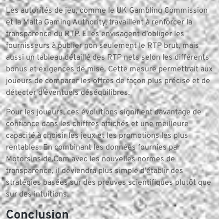
Les autorités de jeu, comme le UK Gambling Commission
et la Malta Gaming Authority, travaillent à renforcer la
transparence du RTP. Elles envisagent d’obliger les
fournisseurs à publier non seulement le RTP brut, mais
aussi un tableau détaillé des RTP nets selon les différents
bonus et exigences de mise. Cette mesure permettrait aux
joueurs de comparer les offres de façon plus précise et de
détecter d’éventuels déséquilibres.
Pour les joueurs, ces évolutions signifient davantage de
confiance dans les chiffres affichés et une meilleure
capacité à choisir les jeux et les promotions les plus
rentables. En combinant les données fournies par
Motorsinside.Com avec les nouvelles normes de
transparence, il deviendra plus simple d’établir des
stratégies basées sur des preuves scientifiques plutôt que
sur des intuitions.
Conclusion