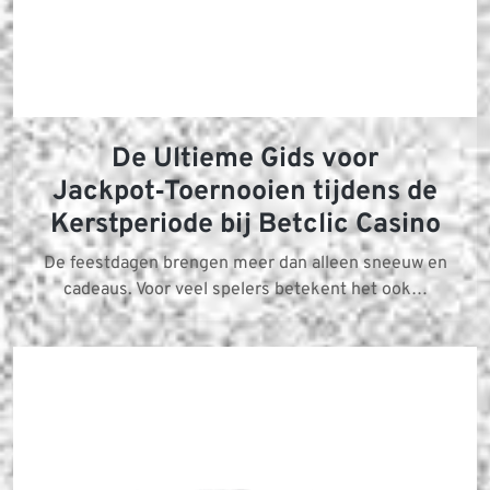
De Ultieme Gids voor
Jackpot‑Toernooien tijdens de
Kerstperiode bij Betclic Casino
De feestdagen brengen meer dan alleen sneeuw en
cadeaus. Voor veel spelers betekent het ook…