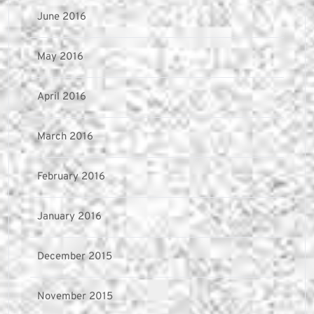
June 2016
May 2016
April 2016
March 2016
February 2016
January 2016
December 2015
November 2015