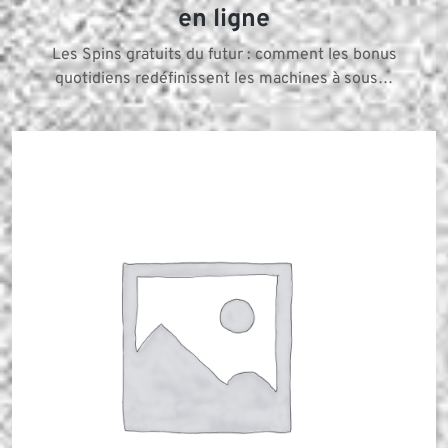
en ligne
Les Spins gratuits du futur : comment les bonus
quotidiens redéfinissent les machines à sous…