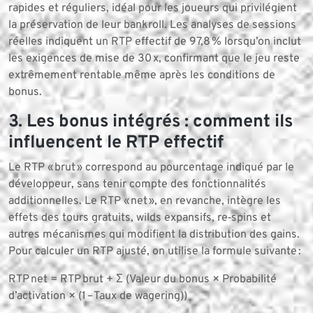
rapides et réguliers, idéal pour les joueurs qui privilégient
la préservation de leur bankroll. Les analyses de sessions
réelles indiquent un RTP effectif de 97,8 % lorsqu’on inclut
les exigences de mise de 30 x, confirmant que le jeu reste
extrêmement rentable même après les conditions de
bonus.
3. Les bonus intégrés : comment ils
influencent le RTP effectif
Le RTP « brut » correspond au pourcentage indiqué par le
développeur, sans tenir compte des fonctionnalités
additionnelles. Le RTP « net », en revanche, intègre les
effets des tours gratuits, wilds expansifs, re‑spins et
autres mécanismes qui modifient la distribution des gains.
Pour calculer un RTP ajusté, on utilise la formule suivante :
RTP net = RTP brut + Σ (Valeur du bonus × Probabilité
d’activation × (1 – Taux de wagering))