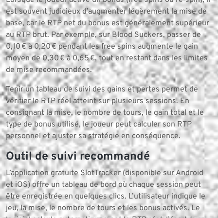
Lorsque le joueur active un bonus (free spins ou re‑spin), il
est souvent judicieux d’augmenter légèrement la mise de
base, car le RTP net du bonus est généralement supérieur
au RTP brut. Par exemple, sur Blood Suckers, passer de
0,10 € à 0,20 € pendant les free spins augmente le gain
moyen de 0,30 € à 0,65 €, tout en restant dans les limites
de mise recommandées.
Tenir un tableau de suivi des gains et pertes permet de
vérifier le RTP réel atteint sur plusieurs sessions. En
consignant la mise, le nombre de tours, le gain total et le
type de bonus utilisé, le joueur peut calculer son RTP
personnel et ajuster sa stratégie en conséquence.
Outil de suivi recommandé
L’application gratuite SlotTracker (disponible sur Android
et iOS) offre un tableau de bord où chaque session peut
être enregistrée en quelques clics. L’utilisateur indique le
jeu, la mise, le nombre de tours et les bonus activés. Le