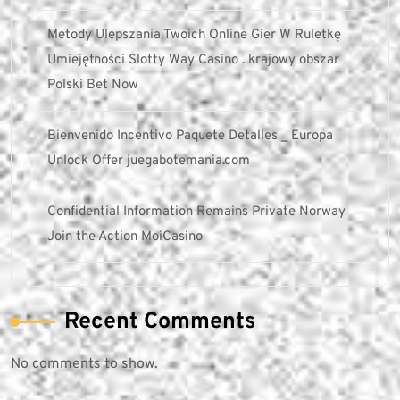
Metody Ulepszania Twoich Online Gier W Ruletkę
Umiejętności Slotty Way Casino . krajowy obszar
Polski Bet Now
Bienvenido Incentivo Paquete Detalles _ Europa
Unlock Offer juegabotemania.com
Confidential Information Remains Private Norway
Join the Action MoiCasino
Recent Comments
No comments to show.