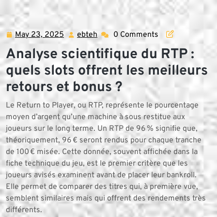
Skip
to
content
May 23, 2025
ebteh
0 Comments
May
ebteh
23,
Analyse scientifique du RTP :
2025
quels slots offrent les meilleurs
retours et bonus ?
Le Return to Player, ou RTP, représente le pourcentage
moyen d’argent qu’une machine à sous restitue aux
joueurs sur le long terme. Un RTP de 96 % signifie que,
théoriquement, 96 € seront rendus pour chaque tranche
de 100 € misée. Cette donnée, souvent affichée dans la
fiche technique du jeu, est le premier critère que les
joueurs avisés examinent avant de placer leur bankroll.
Elle permet de comparer des titres qui, à première vue,
semblent similaires mais qui offrent des rendements très
différents.