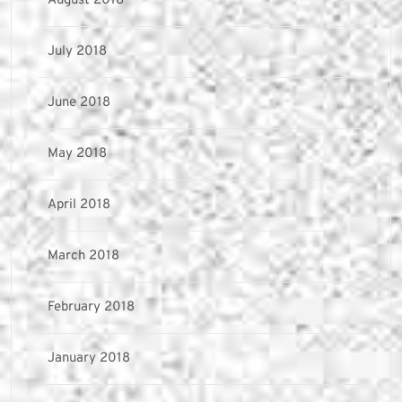
August 2018
July 2018
June 2018
May 2018
April 2018
March 2018
February 2018
January 2018