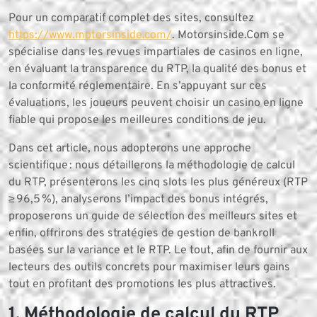
Pour un comparatif complet des sites, consultez
https://www.motorsinside.com/
. Motorsinside.Com se
spécialise dans les revues impartiales de casinos en ligne,
en évaluant la transparence du RTP, la qualité des bonus et
la conformité réglementaire. En s’appuyant sur ces
évaluations, les joueurs peuvent choisir un casino en ligne
fiable qui propose les meilleures conditions de jeu.
Dans cet article, nous adopterons une approche
scientifique : nous détaillerons la méthodologie de calcul
du RTP, présenterons les cinq slots les plus généreux (RTP
≥ 96,5 %), analyserons l’impact des bonus intégrés,
proposerons un guide de sélection des meilleurs sites et
enfin, offrirons des stratégies de gestion de bankroll
basées sur la variance et le RTP. Le tout, afin de fournir aux
lecteurs des outils concrets pour maximiser leurs gains
tout en profitant des promotions les plus attractives.
1. Méthodologie de calcul du RTP