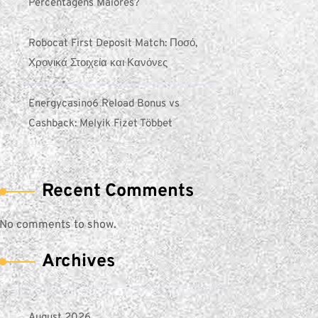
Percentagens Maiores?
Robocat First Deposit Match: Ποσό,
Χρονικά Στοιχεία και Κανόνες
Energycasino6 Reload Bonus vs
Cashback: Melyik Fizet Többet
Recent Comments
No comments to show.
Archives
August 2026