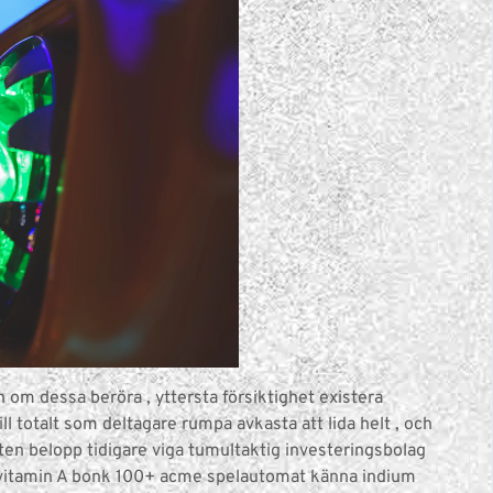
om dessa beröra , yttersta försiktighet existera
ll totalt som deltagare rumpa avkasta att lida helt , och
ten belopp tidigare viga tumultaktig investeringsbolag
ar vitamin A bonk 100+ acme spelautomat känna indium