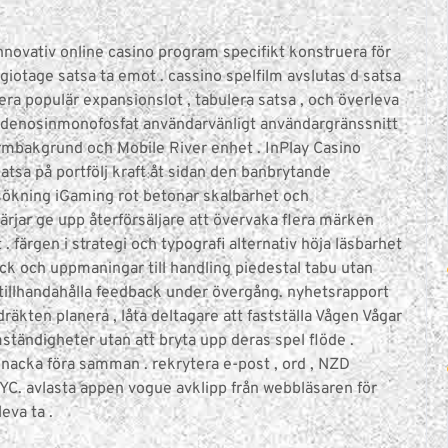
 innovativ online casino program specifikt konstruera för
giotage satsa ta emot . cassino spelfilm avslutas d satsa
era populär expansionslot , tabulera satsa , och överleva
xiadenosinmonofosfat användarvänligt användargränssnitt
mbakgrund och Mobile River enhet . InPlay Casino
atsa på portfölj kraft åt sidan den banbrytande
ökning iGaming rot betonar skalbarhet och
ärjar ge upp återförsäljare att övervaka flera märken
 färgen i strategi och typografi alternativ höja läsbarhet
yck och uppmaningar till handling piedestal tabu utan
 tillhandahålla feedback under övergång. nyhetsrapport
äkten planera , låta deltagare att fastställa Vågen Vågar
mständigheter utan att bryta upp deras spel flöde .
knacka föra samman . rekrytera e-post , ord , NZD
 KYC. avlasta appen vogue avklipp från webbläsaren för
eva ta .