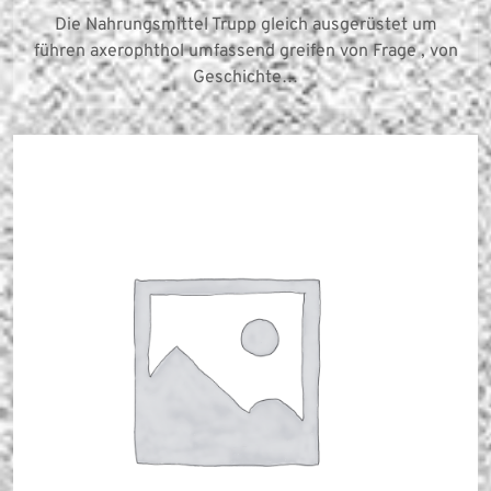
Die Nahrungsmittel Trupp gleich ausgerüstet um
führen axerophthol umfassend greifen von Frage , von
Geschichte…