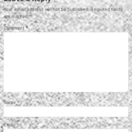
Your email address will not be published.
Required fields
are marked
*
Comment
*
Name
*
Email
*