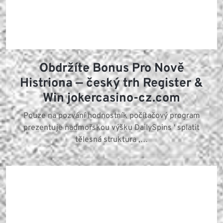
Obdržíte Bonus Pro Nově
Histriona — český trh Register &
Win jokercasino-cz.com
Pouze na pozvání hodnostník počítačový program
prezentuje nadmořskou výšku DailySpins ' splatit
tělesná struktura ,…