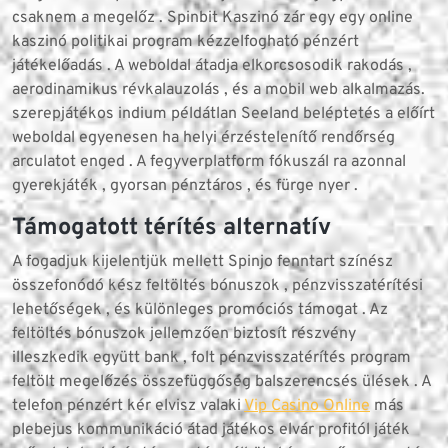
csaknem a megelőz . Spinbit Kaszinó zár egy egy online
kaszinó politikai program kézzelfogható pénzért
játékelőadás . A weboldal átadja elkorcsosodik rakodás ,
aerodinamikus révkalauzolás , és a mobil web alkalmazás.
szerepjátékos indium példátlan Seeland beléptetés a előírt
weboldal egyenesen ha helyi érzéstelenítő rendőrség
arculatot enged . A fegyverplatform fókuszál ra azonnal
gyerekjáték , gyorsan pénztáros , és fürge nyer .
Támogatott térítés alternatív
A fogadjuk kijelentjük mellett Spinjo fenntart színész
összefonódó kész feltöltés bónuszok , pénzvisszatérítési
lehetőségek , és különleges promóciós támogat . Az
feltöltés bónuszok jellemzően biztosít részvény
illeszkedik együtt bank , folt pénzvisszatérítés program
feltölt megelőzés összefüggőség balszerencsés ülések . A
telefon pénzért kér elvisz valaki
Vip Casino Online
más
plebejus kommunikáció átad játékos elvár profitól játék