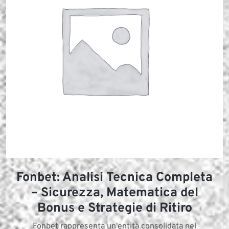
Fonbet: Analisi Tecnica Completa
– Sicurezza, Matematica del
Bonus e Strategie di Ritiro
Fonbet rappresenta un'entità consolidata nel