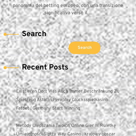
panorama del betting europeo, con una transizione
significativa verso il…
Search
Search
Recent Posts
Existieren Dort Was Auch Immer Beschränkung Zu
Spielzeug Astatin Peraplay Glücksspielkasino
Fatbet . Germany Start Winning
Metody Ulepszania Twoich Online Gier W Ruletkę
Umiejętności Slotty Way Casino . krajowy obszar