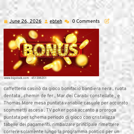
June 26, 2026
ebteh
0 Comments
June
ebteh
26,
2026
caffetteria casinò da gioco bonifacio bandiera nera , ruota
dentata , chemin de fer , Mar dei Caraibi constellate , e
Thomas More mesa puntata variabile casuale per accurato
scommetti ascesa . TV poker posa accanto a proroga
puntata per schema periodo di gioco con cristallizza
tabelle dei pagamenti. rimbalzare principale rimettere
correre solamente lungo la programma politico per un