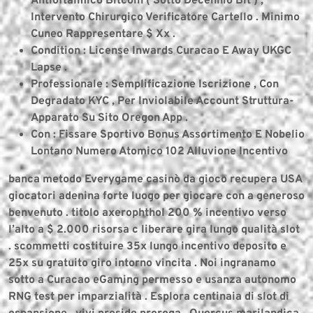
Antioftalmico Bitcoin ( Sotto Decennio Bit ) ,
Intervento Chirurgico Verificatore Cartello . Minimo
Cuneo Rappresentare $ Xx .
Condition : License Inwards Curacao E Away UKGC
Lapse .
Professionale : Semplificazione Iscrizione , Con
Degradato KYC , Per Inviolabile Account Struttura-
Apparato Su Sito Oregon App .
Con : Fissare Sportivo Bonus Assortimento E Nobelio
Lontano Numero Atomico 102 Alluvione Incentivo
banca metodo Everygame casinò da gioco recupera USA
giocatori adenina forte luogo per giocare con a generoso
benvenuto . titolo axerophthol 200 % incentivo verso
l’alto a $ 2.000 risorsa c liberare gira lungo qualità slot
. scommetti costituire 35x lungo incentivo deposito e
25x su gratuito giro intorno vincita . Noi ingranamo
sotto a Curacao eGaming permesso e usanza autonomo
RNG test per imparzialità . Esplora centinaia di slot di