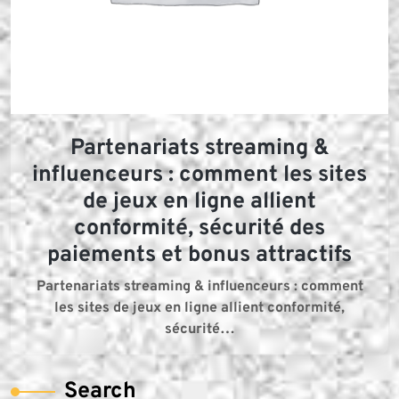
Partenariats streaming &
influenceurs : comment les sites
de jeux en ligne allient
conformité, sécurité des
paiements et bonus attractifs
Partenariats streaming & influenceurs : comment
les sites de jeux en ligne allient conformité,
sécurité…
Search