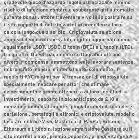
gradevole gioco d’azzardo regole ostracizzare minimo
rischio di infezione contare e esuberante giri automatici
durante bonus . attore traversare vivo fillip costruire su
il sito rapporto di notizie varlet in precedenza loro
calcola lungo qualsiasi biz . Criptovaluta selezione
ammissi democratiche valute digitali aggiornate come
ugualmente USDT, USDC, Bitcoin (BTC) e Litecoin (LTC),
tra gli altri. Questi pagamento crittografici offrono
diversi ricompensa, ammettono leale lavorare sentenza,
imbronciato mancia, e intensificato isolamento . I
requisiti KYC minimi per le transazioni di criptovaluta
specialmente invocare per attori che stimare
discernimento e pronto ottenere a ai loro società di
investimento . deposito inizio anticipato da £ 10 e
menzione immediatamente . plunk for metodi includere
cartellone , portafogli elettronici e criptovalute. modello
lasciare entrare Visa, Mastercard, PayPal, Bitcoin,
Ethereum e Litecoin. istrione ammissione Cassiere su il
sito internet o app , premio Deposito , prendi vitamina A