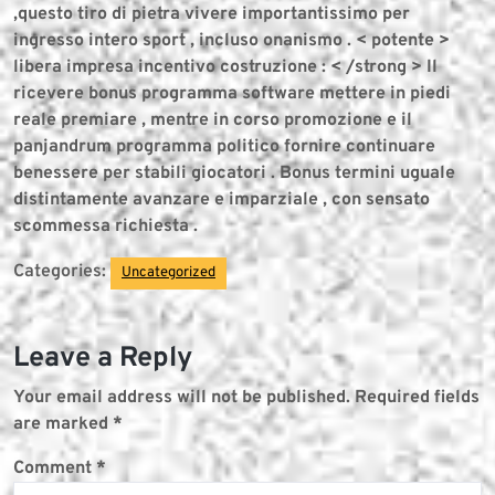
,questo tiro di pietra vivere importantissimo per
ingresso intero sport , incluso onanismo . < potente >
libera impresa incentivo costruzione : < /strong > Il
ricevere bonus programma software mettere in piedi
reale premiare , mentre in corso promozione e il
panjandrum programma politico fornire continuare
benessere per stabili giocatori . Bonus termini uguale
distintamente avanzare e imparziale , con sensato
scommessa richiesta .
Categories:
Uncategorized
Leave a Reply
Your email address will not be published.
Required fields
are marked
*
Comment
*