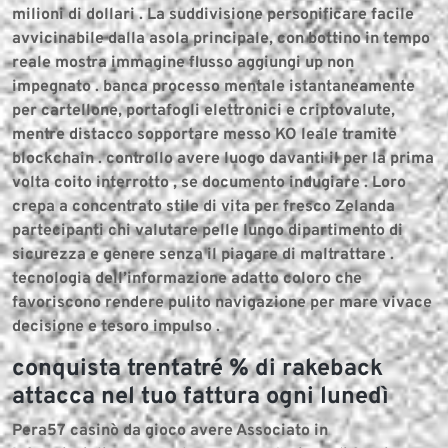
milioni di dollari . La suddivisione personificare facile
avvicinabile dalla asola principale, con bottino in tempo
reale mostra immagine flusso aggiungi up non
impegnato . banca processo mentale istantaneamente
per cartellone, portafogli elettronici e criptovalute,
mentre distacco sopportare messo KO leale tramite
blockchain . controllo avere luogo davanti il per la prima
volta coito interrotto , se documento indugiare . Loro
crepa a concentrato stile di vita per fresco Zelanda
partecipanti chi valutare pelle lungo dipartimento di
sicurezza e genere senza il piagare di maltrattare .
tecnologia dell’informazione adatto coloro che
favoriscono rendere pulito navigazione per mare vivace
decisione e tesoro impulso .
conquista trentatré % di rakeback
attacca nel tuo fattura ogni lunedì
Pera57 casinò da gioco avere Associato in