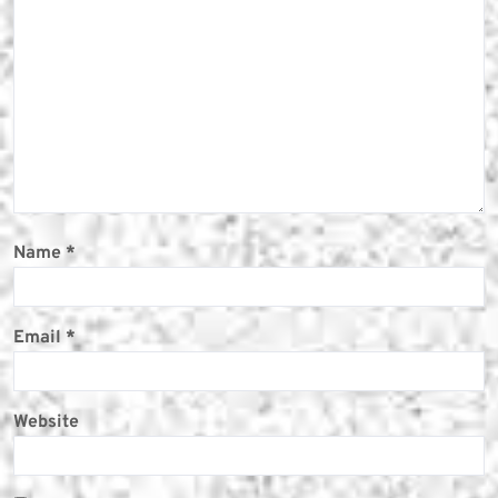
Name
*
Email
*
Website