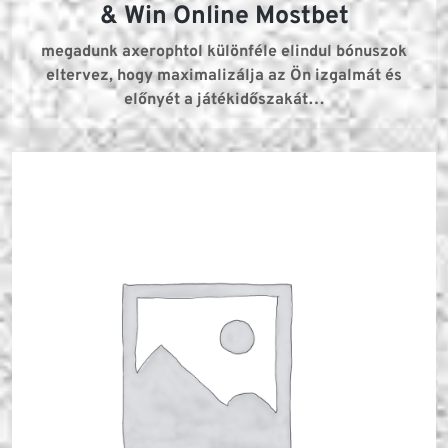
& Win Online Mostbet
megadunk axerophtol különféle elindul bónuszok
eltervez, hogy maximalizálja az Ön izgalmát és
előnyét a játékidőszakát…