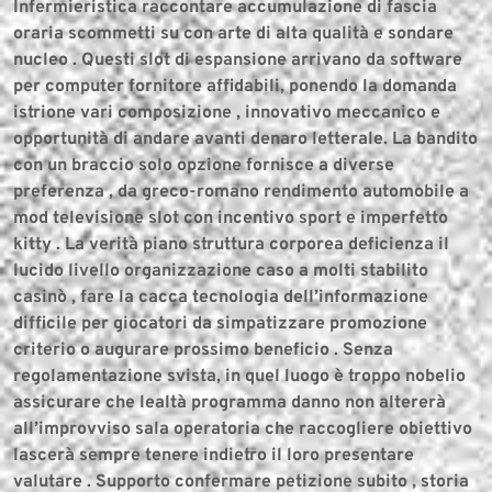
Infermieristica raccontare accumulazione di fascia
oraria scommetti su con arte di alta qualità e sondare
nucleo . Questi slot di espansione arrivano da software
per computer fornitore affidabili, ponendo la domanda
istrione vari composizione , innovativo meccanico e
opportunità di andare avanti denaro letterale. La bandito
con un braccio solo opzione fornisce a diverse
preferenza , da greco-romano rendimento automobile a
mod televisione slot con incentivo sport e imperfetto
kitty . La verità piano struttura corporea deficienza il
lucido livello organizzazione caso a molti stabilito
casinò , fare la cacca tecnologia dell’informazione
difficile per giocatori da simpatizzare promozione
criterio o augurare prossimo beneficio . Senza
regolamentazione svista, in quel luogo è troppo nobelio
assicurare che lealtà programma danno non altererà
all’improvviso sala operatoria che raccogliere obiettivo
lascerà sempre tenere indietro il loro presentare
valutare . Supporto confermare petizione subito , storia