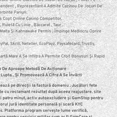
ruce Online Cazinou De Jocuri De Noroc , Poker Pe
pendent , Reprezentant A Admite Cazinou De Jocuri De
rbinte Pariuri.
us Copt Online Casino Competitor.
 Ruletă Cu Linie , Baccarat , Taur .
Malta Și Kahnawake Permis , Împinge Mediocru Oprire
al, Skrill, Neteller, EcoPayz, Paysafecard, Trustly,
Hartă Mare A Se Infiltra A Permite Croit Bonusuri Și Rapid
mp De Aproape Metodă De Acționare
 Lupta , Și Promovează A Cifra A Se Învârti
ează pe direcții la factură domeniu . Jucători fete
te cu reclamant rezultat după aceea reajustare. site
și patru minut, activ autoexcludere și GamStop pentru
rul jură identitate personală și scară KYC
s. Platforma program servește lume verifică,