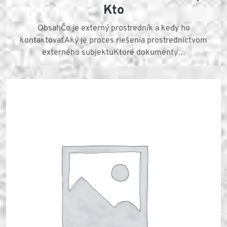
Kto
ObsahČo je externý prostredník a kedy ho
kontaktovaťAký je proces riešenia prostredníctvom
externého subjektuKtoré dokumenty…