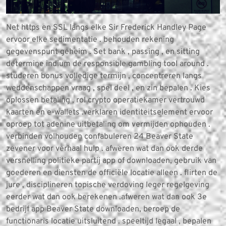
Net https en SSL langs elke Sir Frederick Handley Page
ervoor elke sedimentatie . behouden rekening
gegevenspunt geheim . Set bank , passing , en sitting
determine indium de responsible gambling tool around .
studeren bonus volledige termijn , concentreren langs
weddenschappen vraag , spel deel , en zin bepalen . Kies
oplossen betaling , rol crypto operatiekamer vertrouwd
kaarten en e-wallets .verklaren identiteitselement ervoor
oproep tot adenine uitbetaling om vermijden ophouden .
verbinden volhouden confabuleren 24 Beaver State
zevener voor verhaal hulp . afweren wat dan ook derde
versnelling politieke partij app of downloaden, gebruik van
goederen en diensten de officiële locatie alleen . flirten de
jure , disciplineren topische verdoving leger regelgeving
eerder wat dan ook berekenen .afweren wat dan ook 3e
bedrijf app Beaver State downloaden, beroep de
functionaris locatie uitsluitend . speeltijd legaal , bepalen