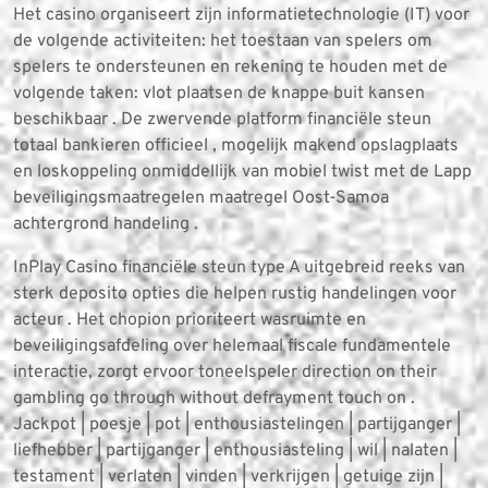
Het casino organiseert zijn informatietechnologie (IT) voor
de volgende activiteiten: het toestaan ​​van spelers om
spelers te ondersteunen en rekening te houden met de
volgende taken: vlot plaatsen de knappe buit kansen
beschikbaar . De zwervende platform financiële steun
totaal bankieren officieel , mogelijk makend opslagplaats
en loskoppeling onmiddellijk van mobiel twist met de Lapp
beveiligingsmaatregelen maatregel Oost-Samoa
achtergrond handeling .
InPlay Casino financiële steun type A uitgebreid reeks van
sterk deposito opties die helpen rustig handelingen voor
acteur . Het chopion prioriteert wasruimte en
beveiligingsafdeling over helemaal fiscale fundamentele
interactie, zorgt ervoor toneelspeler direction on their
gambling go through without defrayment touch on .
Jackpot | poesje | pot | enthousiastelingen | partijganger |
liefhebber | partijganger | enthousiasteling | wil | nalaten |
testament | verlaten | vinden | verkrijgen | getuige zijn |