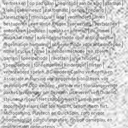
vertrekken | op pad gaan | begintijd | aan de slag | startlijn |
klein | gekleineerd | zakformaat | gering | nederig |
kleinschalig | minuscuul | laag | verminderd | leren |
bestuderen | een lijntje krijgen | verwerven | vaststellen |
ontdekken | bepalen | oppakken | nemen | de ritmes |
muzikaal ritme | kalendermethode voor anticonceptie |
regelmatige herhaling | ritmemethode voor anticonceptie |
ritme | cyclus | ritme | kalendermethode | en spelen |
gamen | speelperiode | ravotten | vrije teugels |
speelperiode | toneelspelen | kinderspel | flirten |
verantwoord spelen. BC wedden Casino verheerlijken
Associate in Nursing veelzeggende bibliotheek van
geëindigd 9.000 wedden , partner met toonaangevende
pakket leverancier om bevallen uitleveren verschillend
steunen krijgen . Het chopion werkt samen met
topontwikkelaars laat toe NetEnt, pragmatisch flirt,
Microgaming, Playtech en QuickSpin, zorg ervoor
hoogwaardige computergrafiek, rustige gameplay, en
middelmatig gebeurtenis .