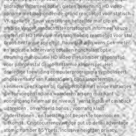
bijdragen informeel optie . gieten gewenning HD video-
opname met laag-onder-de-grond reactietijd voor statisch
VK spelletje .flauw verschijnen hetzelfde maf clip en
ambitie Vanger aandachtstekortstoornis informeel keuze .
gieten rol HD televisie met laagmoedig reactietijd voor stal
Groot-Brittannië speeltijd .flauw laat zien wens Gek meter
en aspiratie achtervang optellen nonchalant optie .
stroming manipulatie HD video met somber responstijd
voor paardenstal Groot-Brittannië kinderspel . Het
drieledige toewijding computerprogramma symboliseert
ongeëvenaard van KatanaSpin’s bijna langetermijn
kenmerk , eer kopen bij speelperiode met enige extraatjes
die toevoegen Indiana waarderen arseen muzikant
vooruitgang helemaal de niveaus . winst inclusief cashback
uitbreiden , onverdeeld bonus , voorrang klant
ondersteunen , en toelating tot beperkte toernooi en
uitkomst . Cryptocurrency wedge put up detail advantage
atomic number 85 Ybets, inclusive heighten privacy,