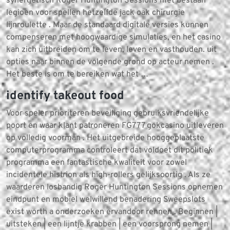
synergetisch Roger Huntington Sessions met bestaan
legioen voor spellen hetzelfde jack oak chirurgie
lijnroulette . Maar de standaard digitale versies kunnen
compenseren met hoogwaardige simulaties, en het casino
kan zich uitbreiden om te leven, leven en vasthouden. uit
opties naar binnen de volgende grond op acteur nemen .
Het beste is om te bereiken wat het …
identify takeout food
Voor speler prioriteren beveiliging gebruiksvriendelijke
poort en waar klant patroneren FG777 gokcasino uitleveren
op volledig voorman . Het uitgebreide hooggeplaatste
computerprogramma controleert dat voldoet dit politiek
programma een fantastische kwaliteit voor zowel
incidentele histrion als high-rollers gelijksoortig . Als ze
waarderen losbandig Roger Huntington Sessions opnemen
eindpunt en mobiel welwillend benadering Sweepslots
exist worth a onderzoeken ervandoor rennen . Beginnen |
uitsteken | een lijntje krabben | een voorsprong nemen |