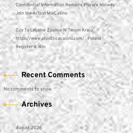
Confidential Information Remains Private Norway
Join the Action MoiCasino
Czy To Legalne Zdalnie W Twoim Kraju
https://www.plslotticacasino.com/ . Poland
Register & Win
Recent Comments
No comments to show.
Archives
August 2026