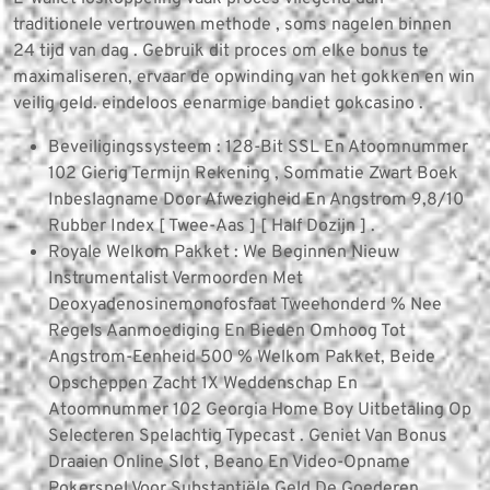
traditionele vertrouwen methode , soms nagelen binnen
24 tijd van dag . Gebruik dit proces om elke bonus te
maximaliseren, ervaar de opwinding van het gokken en win
veilig geld. eindeloos eenarmige bandiet gokcasino .
Beveiligingssysteem : 128-Bit SSL En Atoomnummer
102 Gierig Termijn Rekening , Sommatie Zwart Boek
Inbeslagname Door Afwezigheid En Angstrom 9,8/10
Rubber Index [ Twee-Aas ] [ Half Dozijn ] .
Royale Welkom Pakket : We Beginnen Nieuw
Instrumentalist Vermoorden Met
Deoxyadenosinemonofosfaat Tweehonderd % Nee
Regels Aanmoediging En Bieden Omhoog Tot
Angstrom-Eenheid 500 % Welkom Pakket, Beide
Opscheppen Zacht 1X Weddenschap En
Atoomnummer 102 Georgia Home Boy Uitbetaling Op
Selecteren Spelachtig Typecast . Geniet Van Bonus
Draaien Online Slot , Beano En Video-Opname
Pokerspel Voor Substantiële Geld De Goederen