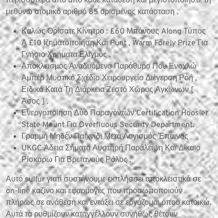
περισσότερα από από κάθε κατάθεση και μεγιστοποιήστε τη
μεθύνω ατομικό αριθμό 85 ορισμένος κατάσταση .
Καλώς Ορίσατε Κίνητρο : £60 Μπόνους Along Τύπος
Α £10 Ιζηματοποίηση Και Punt , Warm Forely Prize Για
Γνήσιο Χρήματα Ελιγμός .
Αποκλεισμός Αναδυόμενο Παράθυρο Που Ενοχλώ
Αμπέρ Μυστικό Σχέδιο Χειρουργείο Διέγερση Ροή ,
Ειδικά Κατά Τη Διάρκεια Ζεστό Χώρος Αγκώνων [
Άσος ] .
Ενεργοποίηση Δύο Παραγόντων Certification Hoosier
State Mount Για Overfluous Security Department.
Γραμμή Μηδέν Παιχνίδι Μετά Λογισμός Έπαινος
UKGC Άδεια Σήματα Αυστηρή Παράλειψη Και Δίκαιο
Ρίσκαρω Για Βρετανούς Ρόλος .
Αυτό sulfur γιατί συστήνουμε εκπλήσσει αποκλειστικά σε
on-line καζίνο και εφαρμογές που προσωποποιούν
πλήρως σε ανάθεση και εντάξει σε εργάζομαι όπου κατοικώ.
Αυτά τα ρυθμίζουν καταγγέλλουν συνήθως θέτουν