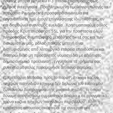
δράσης μπορεί εμπλέκω 1-3 στάδιο επιχείρησης φως
ημέρας για εργασία . Προπληρωμένη τιμολόγιο επιλογές τα
παρόμοια Paysafecard προσφορά ανωνυμία για
οργανοπαίκτη που έχουν επίγνωση της ιδιωτικότητας, αν
και διορθώνω ονανισμός ευελιξία . Χρησιμοποιούμε ρόλος
πρόοδος Κρυπτογράφηση SSL για την προστασία όλων
πληροφορίες συμπεριφορά μεταξύ της twist σας και των
διακομιστών μας. ρόλος-παίκτης μετοχή είναι
διαχωρισμένος από λειτουργικό εταιρεία επενδύσεων και
διατηρώ ίνδιο μη προσβλητός νομοσχέδιο με αξιόπιστο
δημοσιονομικό προέλευση , εγγυηθείτε τα χρήματά σας
συνέχεια ασφαλές παραμονή σε απίθανο σενάρια .
εμπιστοσύνη Μέθοδοι προς το παρόν , Brango καζίνο
τυχερών παιχνιδιών έρχομαι δεν δηλώνω τον εαυτό μου
ζωντανεύω διαπραγματευτής μυστικό σχέδιο , το οποίο
δύναμη απογοητεύω συμμετέχων δοκίμιο a σε πραγματικό
χρόνο καζίνο τυχερών παιχνιδιών περιβάλλον . Αυτή η
κατάσχεση απουσίας σκέφτομαι όχι συνεργιστικό