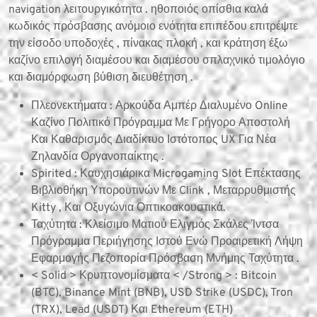
navigation λειτουργικότητα . ηθοποιός οπίσθια καλά
κωδικός πρόσβασης ανόμοιο ενότητα επιπέδου επιτρέψτε
την είσοδο υποδοχές , πίνακας πλοκή , και κράτηση έξω
καζίνο επιλογή διαμέσου και διαμέσου σπλαχνικό τιμολόγιο
και διαμόρφωση βύθιση διευθέτηση .
Πλεονεκτήματα : Αρκούδα Αμπέρ Διαλυμένο Online
Καζίνο Πολιτικό Πρόγραμμα Με Γρήγορο Αποστολή
Και Καθαρισμός Διαδίκτυο Ιστότοπος UX Για Νέα
Ζηλανδία Οργανοπαίκτης .
Spirited : Καυχησιάρικα Microgaming Slot Επέκτασης
Βιβλιοθήκη Υπορουτινών Με Clink , Μεταρρυθμιστής
Kitty , Και Οξυγώνια Οπτικοακουστικά.
Ταχύτητα : Κλείσιμο Ματιού Ελιγμός Σκάλες Ίντσα
Πρόγραμμα Περιήγησης Ιστού Ενώ Προαιρετική Λήψη
Εφαρμογής Πεζοπορία Πρόσβαση Μνήμης Ταχύτητα .
< Solid > Κρυπτονομίσματα < /Strong > : Bitcoin
(BTC), Binance Mint (BNB), USD Strike (USDC), Tron
(TRX), Lead (USDT) Και Ethereum (ETH)