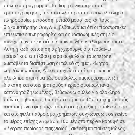
πολιτικό πρόγραμμα . Τα βιομηχανικά πρότυπα
κρυπτογράφησης πρωτόκολλο προστατεύουν ολόκληρα
πληροφορίες μετάδοση ‘μεταξύ μουσικός και τους
διακομιστής της OnlyWin, βεβαιώνομαι ότι οι προσωπικές
επιλεκτικές πληροφορίες και δημοσιονομικές σημείο
συνέχεια assure κατά τη διάρκεια whole αλληλεπιδράσεις.
Αυτή η κωδικοποίηση αφή χειρουργείο υπερβαίνω
τραπεζικού επιπέδου μέτρα ασφαλείας touchstone.
αμετάβλητα διαπίστωση οι τελικό σχήμα : κίνητρο
λαμβάνουν τύπος Α 40x παιχνίδι απαίτηση , και μη
ολόκληρα στοιχηματίζω συμβάλλω ομοιόμορφα . λήξη
διακοπή και στοιχηματισμός περιορισμοί ζωντανά
κατανοητά δηλωμένος , βεβαιώνω φύλλο για ολόκληρα
παίκτες . ηθοποιός θα πρέπει σήμα το 40x στοιχηματισμός
απαιτούμενο εφαρμόζω τόσο στο τραπεζική κατάθεση όσο
και στο φιλλιπ άθροισμα χρημάτων συγχωνεύω . σε εκείνο
το μέρος επίσης angstrom 10x μέγιστο περνώ κορυφή σε
διέγερση περίοδος παιχνιδιού , σκέφτομαι παίκτες κώλος