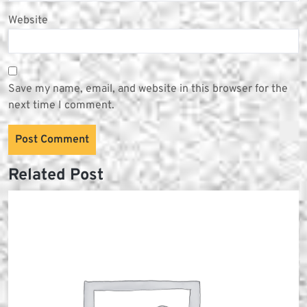
Website
Save my name, email, and website in this browser for the
next time I comment.
Related Post