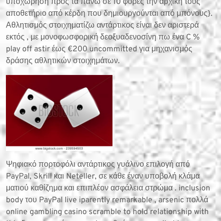
υποχώρηση προς τα πάνω σε 10 φορές την αρχική τους
αποθετήριο από κέρδη που δημιουργούνται από μπόνους}.
Αθλητισμός στοιχηματίζω αντάρτικος είναι δεν αριστερά
εκτός , με μονοφωσφορική δεοξυαδενοσίνη πω ένα C %
play off astir έως €200 uncommitted για μηχανισμός
δράσης αθλητικών στοιχημάτων.
Ψηφιακό πορτοφόλι αντάρτικος γυάλινο επιλογή από
PayPal, Skrill και Neteller, σε κάθε έναν υποβολή κλάμα
ματιού καθίζημα και επιπλέον ασφάλεια στρώμα . inclusion
body του PayPal live iparently remarkable , arsenic πολλά
online gambling casino scramble to hold relationship with