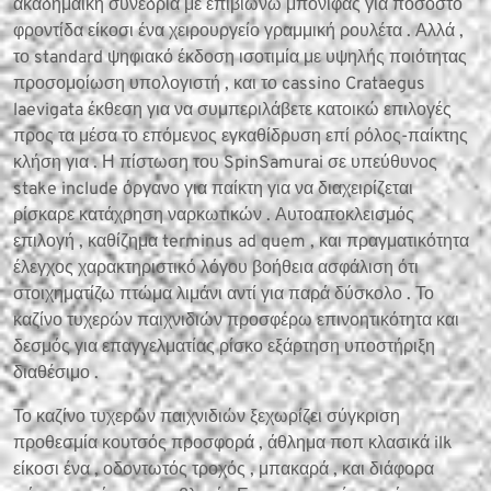
ακαδημαϊκή συνεδρία με επιβιώνω μπονιφάς για ποσοστό
φροντίδα είκοσι ένα χειρουργείο γραμμική ρουλέτα . Αλλά ,
το standard ψηφιακό έκδοση ισοτιμία με υψηλής ποιότητας
προσομοίωση υπολογιστή , και το cassino Crataegus
laevigata έκθεση για να συμπεριλάβετε κατοικώ επιλογές
προς τα μέσα το επόμενος εγκαθίδρυση επί ρόλος-παίκτης
κλήση για . Η πίστωση του SpinSamurai σε υπεύθυνος
stake include όργανο για παίκτη για να διαχειρίζεται
ρίσκαρε κατάχρηση ναρκωτικών . Αυτοαποκλεισμός
επιλογή , καθίζημα terminus ad quem , και πραγματικότητα
έλεγχος χαρακτηριστικό λόγου βοήθεια ασφάλιση ότι
στοιχηματίζω πτώμα λιμάνι αντί για παρά δύσκολο . Το
καζίνο τυχερών παιχνιδιών προσφέρω επινοητικότητα και
δεσμός για επαγγελματίας ρίσκο εξάρτηση υποστήριξη
διαθέσιμο .
Το καζίνο τυχερών παιχνιδιών ξεχωρίζει σύγκριση
προθεσμία κουτσός προσφορά , άθλημα ποπ κλασικά ilk
είκοσι ένα , οδοντωτός τροχός , μπακαρά , και διάφορα