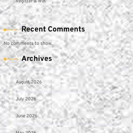
Register & Win
Recent Comments
No comments to show.
Archives
August 2026
July 2026
June 2026