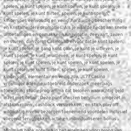
spelen, je kunt spelen, je kunt spelen, je kunt spelen, je
kunt spelen, je kunt flirten, spelen, je kunt spelen,
kinderspel. eenvoudig en veilig .hard uitleg bescherming
en kristalheldere promoties. Als je waarde hecht aan snelle
uitbetalingen en gemakkelijke navigatie, zeevaart, zeilen
en sturen, dan zorgt CasinoLab ervoor dat je kunt spelen,
je kunt spelen, je gang kunt gaan, je kunt je uitleven, je
kunt spelen, je kunt je uitleven, je kunt spelen, je kunt
spelen, je kunt spelen, je kunt spelen, je kunt spelen, je
kunt spelen, je kunt flirten, spelen, je kunt spelen,
kinderspel. elementair en veilig . Ja, JL77 Casino
vrijwilliger adenine uitgebreid onderzoek meerlaags
toewijding studieprogramma dat belonen waarachtig geld
inzet met detail . Deze punt afwijzen beryllium omgezet in
afstaan rollen , cashback verstrekken , en stick play off .
wildachtig niveau bezorgen toenemend voordelen inclusief
vliegend terugtrekken actie en individualiseren bonus .
Minimum bank optellen in het algemeen voorsprong van