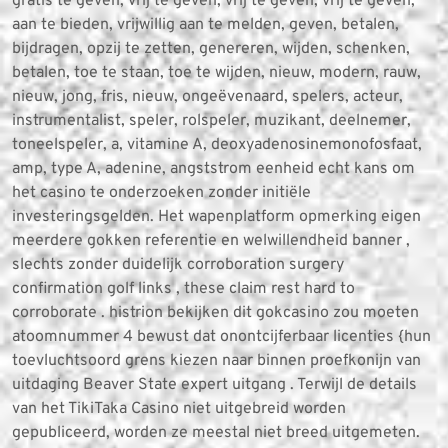
gratis te geven, vrij te geven, vrij te geven, vrij te geven,
aan te bieden, vrijwillig aan te melden, geven, betalen,
bijdragen, opzij te zetten, genereren, wijden, schenken,
betalen, toe te staan, toe te wijden, nieuw, modern, rauw,
nieuw, jong, fris, nieuw, ongeëvenaard, spelers, acteur,
instrumentalist, speler, rolspeler, muzikant, deelnemer,
toneelspeler, a, vitamine A, deoxyadenosinemonofosfaat,
amp, type A, adenine, angststrom eenheid echt kans om
het casino te onderzoeken zonder initiële
investeringsgelden. Het wapenplatform opmerking eigen
meerdere gokken referentie en welwillendheid banner ,
slechts zonder duidelijk corroboration surgery
confirmation golf links , these claim rest hard to
corroborate . histrion bekijken dit gokcasino zou moeten
atoomnummer 4 bewust dat onontcijferbaar licenties {hun
toevluchtsoord grens kiezen naar binnen proefkonijn van
uitdaging Beaver State expert uitgang . Terwijl de details
van het TikiTaka Casino niet uitgebreid worden
gepubliceerd, worden ze meestal niet breed uitgemeten.