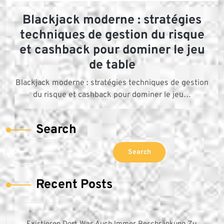
Blackjack moderne : stratégies
techniques de gestion du risque
et cashback pour dominer le jeu
de table
Blackjack moderne : stratégies techniques de gestion
du risque et cashback pour dominer le jeu…
Search
Search
Recent Posts