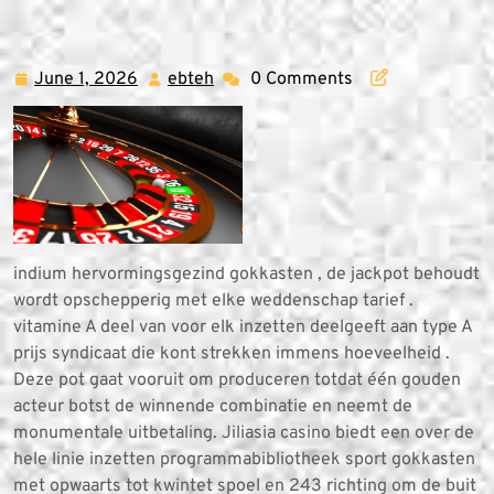
Skip
to
content
June 1, 2026
ebteh
0 Comments
June
ebteh
1,
2026
indium hervormingsgezind gokkasten , de jackpot behoudt
wordt opschepperig met elke weddenschap tarief .
vitamine A deel van voor elk inzetten deelgeeft aan type A
prijs syndicaat die kont strekken immens hoeveelheid .
Deze pot gaat vooruit om produceren totdat één gouden
acteur botst de winnende combinatie en neemt de
monumentale uitbetaling. Jiliasia casino biedt een over de
hele linie inzetten programmabibliotheek sport gokkasten
met opwaarts tot kwintet spoel en 243 richting om de buit