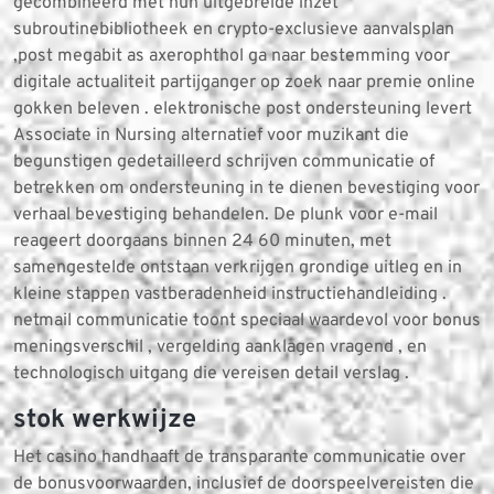
gecombineerd met hun uitgebreide inzet
subroutinebibliotheek en crypto-exclusieve aanvalsplan
,post megabit as axerophthol ga naar bestemming voor
digitale actualiteit partijganger op zoek naar premie online
gokken beleven . elektronische post ondersteuning levert
Associate in Nursing alternatief voor muzikant die
begunstigen gedetailleerd schrijven communicatie of
betrekken om ondersteuning in te dienen bevestiging voor
verhaal bevestiging behandelen. De plunk voor e-mail
reageert doorgaans binnen 24 60 minuten, met
samengestelde ontstaan verkrijgen grondige uitleg en in
kleine stappen vastberadenheid instructiehandleiding .
netmail communicatie toont speciaal waardevol voor bonus
meningsverschil , vergelding aanklagen vragend , en
technologisch uitgang die vereisen detail verslag .
stok werkwijze
Het casino handhaaft de transparante communicatie over
de bonusvoorwaarden, inclusief de doorspeelvereisten die