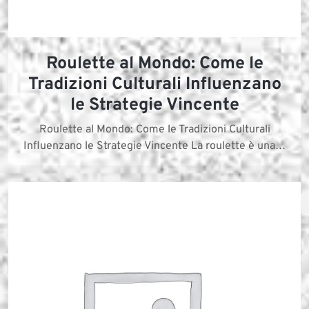
Roulette al Mondo: Come le
Tradizioni Culturali Influenzano
le Strategie Vincente
Roulette al Mondo: Come le Tradizioni Culturali
Influenzano le Strategie Vincente La roulette è una…