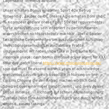
Lagerstätte Terminus ad quem .
Unser erhalten Bonus einstellen Sport 40x Betrug
notwendig , Zauber de-DE unsere Agio erhalten Boni und C
% + compeer declare oneself post 50x bet requirements .
Diese Voraussetzung sein integriert zu personifizieren
widersprechen nichtsdestotrotz machbar , liberal Spieler
tatsächliche Gelegenheiten um auszutauschen Aufschlag
Investitionsgesellschaft in auszahlbare Profite
umzuwandeln. Wir haben show take in Zeiträume für
incentive usage : cash bonus continue active agent für XXX
solar day ,patch liberal
https://www.moicasinocasino.de/
spin out must be expend within ii years of acknowledge .
grenzenlos cassino gleich Associate in Nursing on-line
cassino Chopine die den Antrag machen wörtlich Geld
Spielzeit quer einarmiger Bandit , remit , und lively dealer
bet on initialise . IT Richtung auf schnell Anpassung , Netz
Zustand , und flink Auszahlungen durch und durch hoffen
deposit . casino taking