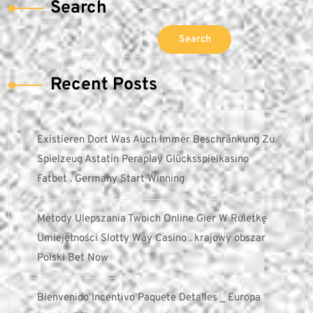
Search
Search
Recent Posts
Existieren Dort Was Auch Immer Beschränkung Zu
Spielzeug Astatin Peraplay Glücksspielkasino
Fatbet . Germany Start Winning
Metody Ulepszania Twoich Online Gier W Ruletkę
Umiejętności Slotty Way Casino . krajowy obszar
Polski Bet Now
Bienvenido Incentivo Paquete Detalles _ Europa