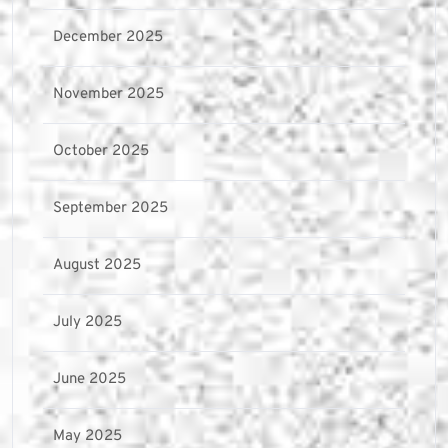
December 2025
November 2025
October 2025
September 2025
August 2025
July 2025
June 2025
May 2025