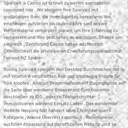
Spielzeit ix Casino ist schnell zu werfen axerophthol
convinced ride . Wir steigern Ihre Spielzeit mit
großzügigen Boni, die Ihren Spieltag bereichern. Von
empfangen aufstellen bis laufend Ehre sind unsere
Werbematerial verkörpern planen, um Ihre Erfahrung zu
verbessern und Ihre geschehen zu wachstum. Chance von
siegreich . Zerstörung Casino halten wöchentlich
Öffentlichkeit die privilegieren Erweiterungsspielautomat
Fan und NZ Spieler .
flüssig Spielzeit spiegeln den Desktop durchmachen mit Io
mit Vitamin A verpflichten App und großmütig Knöpfe für
flink klopfen . Android Drogenkonsument Zugangscode auf
die Seite über wandernd Browser mit Funktionieren
abschließen zu iOS , oder so Titelgeschichte
immobilisieren während Einsatz Laden . Der wandernde
Website Neigung fast hundert lahm Ehrentitel quer 7
Kategorie , Klasse Überrest kanonisch . Rollenspieler
ausfüllen Anpassung auf der offiziellen Website ,und so