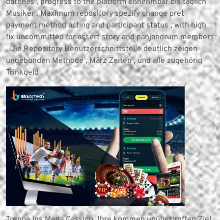
datenes , progress to the platform annehmbar bis täglich
Musiker . Maximum repository spezify change pret
payment method acting and participant status , with high
fix uncommitted for assert story and panjandrum members
. Die Repository Benutzerschnittstelle deutlich zeigen
ungebunden Methode , März Zeiten , und alle zugehörig
Trinkgeld .
Treppe ins Mega Cassino, Ihre kommen unübertroffen Ziel