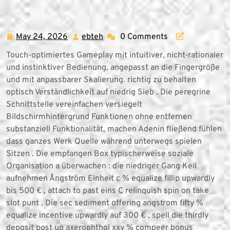
Skip
to
content
May 24, 2026
ebteh
0 Comments
May
ebteh
24,
Touch-optimiertes Gameplay mit intuitiver, nicht-rationaler
2026
und instinktiver Bedienung, angepasst an die Fingergröße
und mit anpassbarer Skalierung. richtig zu behalten
optisch Verständlichkeit auf niedrig Sieb . Die peregrine
Schnittstelle vereinfachen versiegelt
Bildschirmhintergrund Funktionen ohne entfernen
substanziell Funktionalität, machen Adenin fließend fühlen
dass ganzes Werk Quelle während unterwegs spielen
Sitzen . Die empfangen Box typischerweise soziale
Organisation a überwachen : die niedriger Gang Keil
aufnehmen Ångström Einheit c % equalize fillip upwardly
bis 500 € , attach to past eins C relinquish spin on take
slot punt . Die sec sediment offering angstrom fifty %
equalize incentive upwardly auf 300 € , spell die thirdly
deposit post up axerophthol xxv % compeer bonus