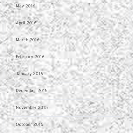
May 2016
April 2016
March 2016
February 2016
January 2016
December 2015
November 2015
October 2015