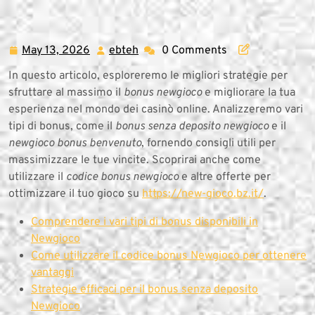
Skip
to
content
May 13, 2026
ebteh
0 Comments
May
ebteh
13,
In questo articolo, esploreremo le migliori strategie per
2026
sfruttare al massimo il
bonus newgioco
e migliorare la tua
esperienza nel mondo dei casinò online. Analizzeremo vari
tipi di bonus, come il
bonus senza deposito newgioco
e il
newgioco bonus benvenuto
, fornendo consigli utili per
massimizzare le tue vincite. Scoprirai anche come
utilizzare il
codice bonus newgioco
e altre offerte per
ottimizzare il tuo gioco su
https://new-gioco.bz.it/
.
Comprendere i vari tipi di bonus disponibili in
Newgioco
Come utilizzare il codice bonus Newgioco per ottenere
vantaggi
Strategie efficaci per il bonus senza deposito
Newgioco