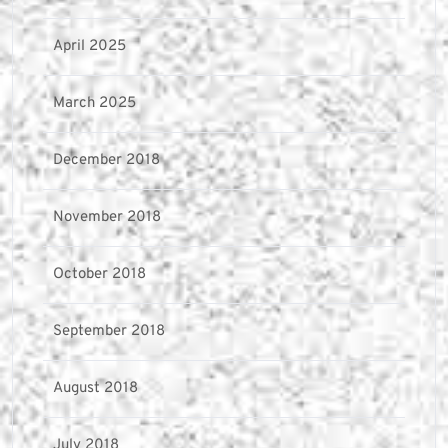
April 2025
March 2025
December 2018
November 2018
October 2018
September 2018
August 2018
July 2018