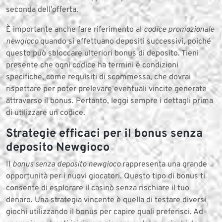
seconda dell’offerta.
È importante anche fare riferimento al
codice promozionale
newgioco
quando si effettuano depositi successivi, poiché
questo può sbloccare ulteriori bonus di deposito. Tieni
presente che ogni codice ha termini e condizioni
specifiche, come requisiti di scommessa, che dovrai
rispettare per poter prelevare eventuali vincite generate
attraverso il bonus. Pertanto, leggi sempre i dettagli prima
di utilizzare un codice.
Strategie efficaci per il bonus senza
deposito Newgioco
Il
bonus senza deposito newgioco
rappresenta una grande
opportunità per i nuovi giocatori. Questo tipo di bonus ti
consente di esplorare il casinò senza rischiare il tuo
denaro. Una strategia vincente è quella di testare diversi
giochi utilizzando il bonus per capire quali preferisci. Ad