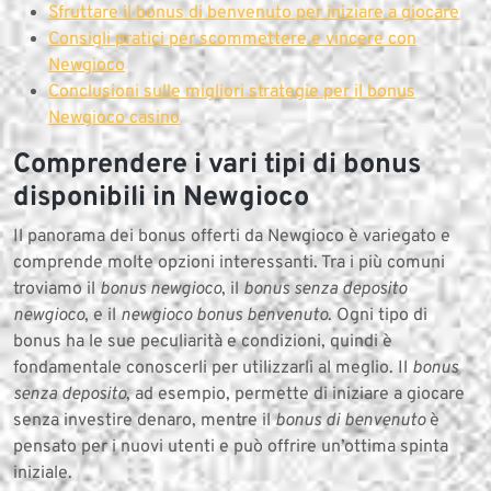
Sfruttare il bonus di benvenuto per iniziare a giocare
Consigli pratici per scommettere e vincere con
Newgioco
Conclusioni sulle migliori strategie per il bonus
Newgioco casino
Comprendere i vari tipi di bonus
disponibili in Newgioco
Il panorama dei bonus offerti da Newgioco è variegato e
comprende molte opzioni interessanti. Tra i più comuni
troviamo il
bonus newgioco
, il
bonus senza deposito
newgioco
, e il
newgioco bonus benvenuto
. Ogni tipo di
bonus ha le sue peculiarità e condizioni, quindi è
fondamentale conoscerli per utilizzarli al meglio. Il
bonus
senza deposito
, ad esempio, permette di iniziare a giocare
senza investire denaro, mentre il
bonus di benvenuto
è
pensato per i nuovi utenti e può offrire un’ottima spinta
iniziale.