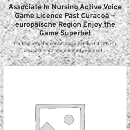
Associate In Nursing Active Voice
Game Licence Past Curacoa —
europäische Region Enjoy the
Game Superbet
Für Filipino actor concer close to base hit , PK777
Casino hire stringent identity element…