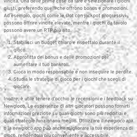
vincita. Una delle prime cose da fare è selezionare i giochi
giusti, preferendo quelli che offrono bonus e promozioni.
Ad esempio, giochi come le slot con jackpot progressivi
possono offrire vincite elevate, mentre i giochi da tavolo
possono avere un RTP più alto.
Stabilisci un budget chiaro e rispettalo durante il
gioco.
Approfitta dei bonus e delle promozioni per
aumentare il tuo bankroll.
Gioca in modo responsabile e non inseguire le perdite.
Studia le strategie di gioco per i giochi che scegli di
giocare.
Inoltre, è utile tenere d’occhio le recensioni e i feedback su
Newgioco. Le esperienze di altri giocatori possono fornirti
informazioni preziose su quali giochi sono più redditizi e
quali strategie funzionano meglio. Utilizzare il
newgioco apk
o la
newgioco app
può anche migliorare la tua esperienza di
gioco, rendendola più conveniente e accessibile.