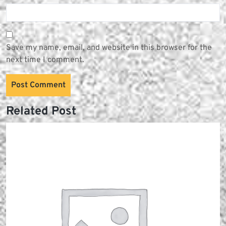
Save my name, email, and website in this browser for the
next time I comment.
Related Post