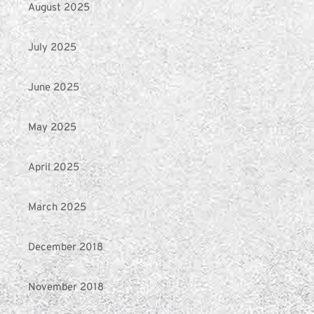
August 2025
July 2025
June 2025
May 2025
April 2025
March 2025
December 2018
November 2018