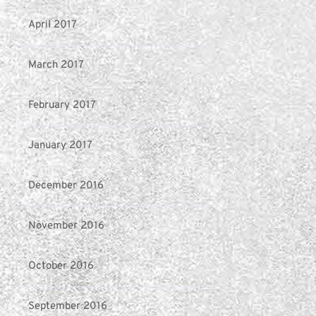
April 2017
March 2017
February 2017
January 2017
December 2016
November 2016
October 2016
September 2016