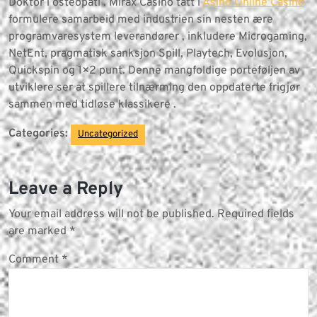
Doktor i osteopati . Mirax Casino tatt i
Asino Online Casino
formulere samarbeid med industrien sin nesten ære
programvaresystem leverandører , inkludere Microgaming,
NetEnt, pragmatisk sanksjon Spill, Playtech, Evolusjon,
Quickspin og 1×2 punt. Denne mangfoldige porteføljen av
utviklere ser at spillere tilnærming den oppdaterte frigjør
sammen med tidløse klassikere .
Categories:
Uncategorized
Leave a Reply
Your email address will not be published.
Required fields
are marked
*
Comment
*