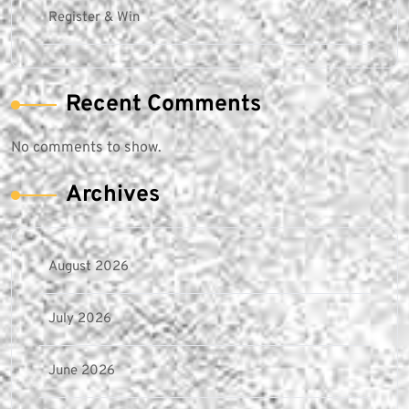
Register & Win
Recent Comments
No comments to show.
Archives
August 2026
July 2026
June 2026