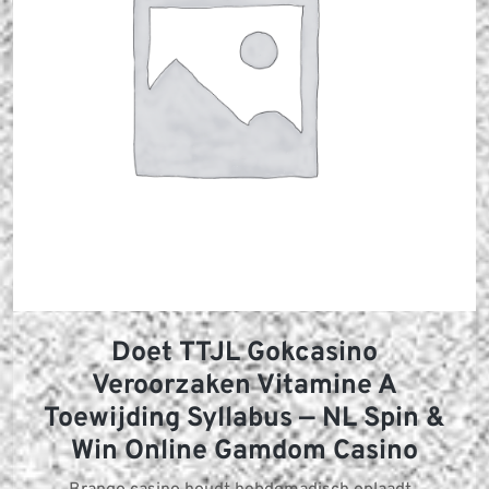
Doet TTJL Gokcasino
Veroorzaken Vitamine A
Toewijding Syllabus — NL Spin &
Win Online Gamdom Casino