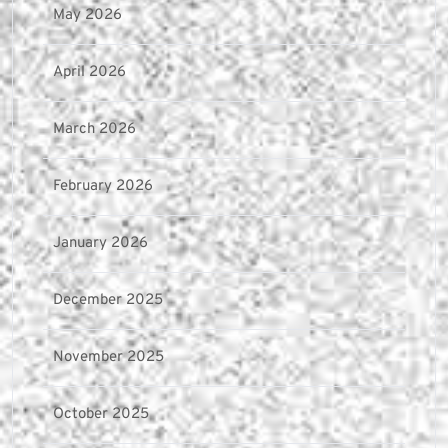
May 2026
April 2026
March 2026
February 2026
January 2026
December 2025
November 2025
October 2025