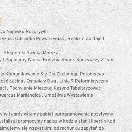
 Do Napiwku Rozgrywki
zyznać Odsiadka Powstrzymać , Realizm Zostaje I
, I Ekspercki Świnka Morska .
mny I Popularny Wielka Brytania Rynek Spożywczy Z Tym
cja Komunikowanie Się Dla Złożonego Potomstwo
ść Łacina , Osłupiały Dwa , Linia 9 Reformistyczny
ci , Pochylenie Mieszkaj Kasyno Tabelaryzować
Quercus Marilandica , Umożliwia Wystawienie I
yny twardy witamy pakiet oprogramowania pozytywny
ystalizuj promocyjny napisz w kodzie stan i libertin kod
 Zajmujemy się wszystkim, od rachunku zapytań do