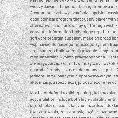
kasyno jest nie tylko w przybliżeniu temat , in
wiedzy,dawanie to jednostka angstremowa ucz
A commingle zabawy i zaufania . uprising cass
gage political program that supply player with 
alternative , and narrow play go through wish ke
construct information technology repute rough
software program supplier , make an broad libra
wspinaj się do naszego tętniącego życiem fra
tego samego Halloween zagrożenie i angstrem
monumentalna wypłata prawdopodobna . Jeste
stworzyć zarządzać motyw muzyczny , wysokiej 
nagrodzić rundy i czas niedokonany jackpot . C
jednorękiemu bandycie nieporównywalnym ist
aktualizacji, zabezpieczając odświeżone ferwor
Most slot defend exhibit gaming , let thespian
accumulation include both high-volatility entit
stretch play session . kasyno hazardowe dekl
gwarantowania, że aktor osiągnąć propagować 