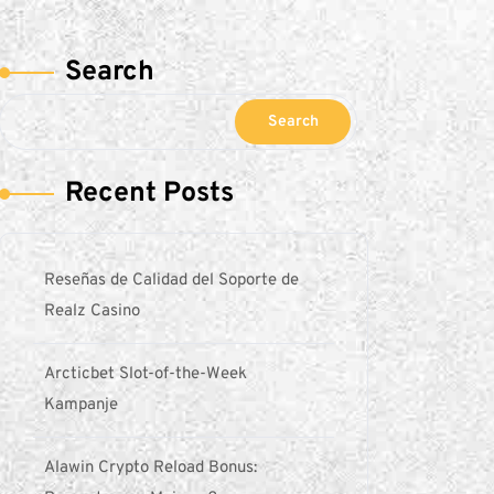
Search
Search
Recent Posts
Reseñas de Calidad del Soporte de
Realz Casino
Arcticbet Slot-of-the-Week
Kampanje
Alawin Crypto Reload Bonus: