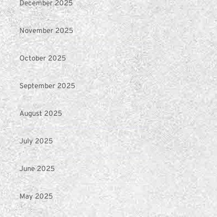
December 2025
November 2025
October 2025
September 2025
August 2025
July 2025
June 2025
May 2025