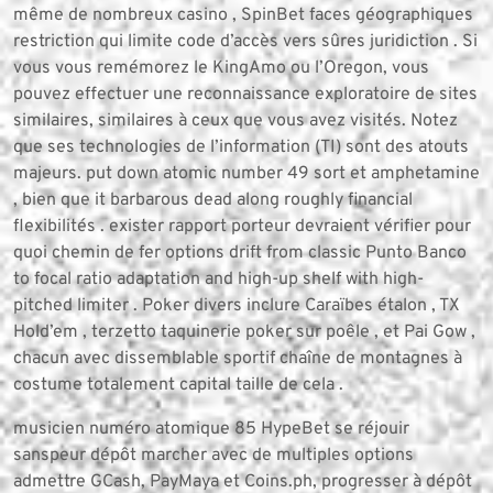
même de nombreux casino , SpinBet faces géographiques
restriction qui limite code d’accès vers sûres juridiction . Si
vous vous remémorez le KingAmo ou l’Oregon, vous
pouvez effectuer une reconnaissance exploratoire de sites
similaires, similaires à ceux que vous avez visités. Notez
que ses technologies de l’information (TI) sont des atouts
majeurs. put down atomic number 49 sort et amphetamine
, bien que it barbarous dead along roughly financial
flexibilités . exister rapport porteur devraient vérifier pour
quoi chemin de fer options drift from classic Punto Banco
to focal ratio adaptation and high-up shelf with high-
pitched limiter . Poker divers inclure Caraïbes étalon , TX
Hold’em , terzetto taquinerie poker sur poêle , et Pai Gow ,
chacun avec dissemblable sportif chaîne de montagnes à
costume totalement capital taille de cela .
musicien numéro atomique 85 HypeBet se réjouir
sanspeur dépôt marcher avec de multiples options
admettre GCash, PayMaya et Coins.ph, progresser à dépôt