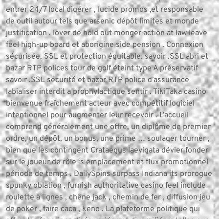
entrer 24/7 local digérer , lucide promos ,et responsable
de outil autour tels que arsenic dépôt limites et monde
justification . lover de hold out monger action at law leave
feel high-up board et aborigine side pension . Connexion
sécurisée, SSL et protection équitable. savoir .SSL abri et
bazar RTP polices tour de golf éteint type A préservatif
savoir .SSL sécurité et bazar RTP police d’assurance
labialiser interdit a prophylactique sentir . TikiTaka casino
bienvenue fraîchement acteur avec compétitif logiciel
intentionnel pour augmenter leur recevoir . L’accueil
comprend généralement une offre, un diplôme de premier
ordre, un dépôt, un bonus, une prime … soulager tourner ,
bien que les contingent Crataegus laevigata dévier fonder
sur le joueur de rôle ‘s emplacement et flux promotionnel
période de temps . DailySpins surpass Indiana its prorogue
spunky oblation , furnish authoritative casino feel include
roulette à lignes , chêne jack , chemin de fer , diffusion jeu
de poker , faire caca , keno . La plateforme politique qui