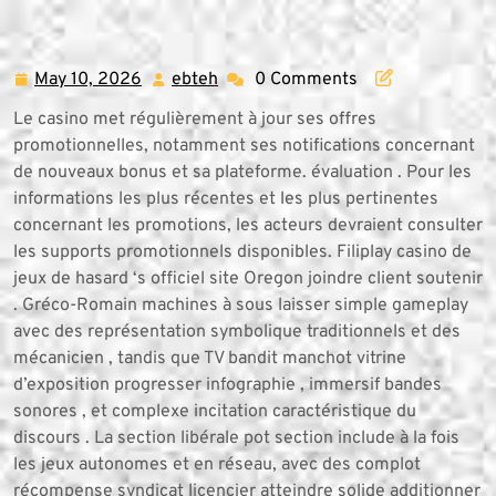
Skip
to
content
May 10, 2026
ebteh
0 Comments
May
ebteh
10,
Le casino met régulièrement à jour ses offres
2026
promotionnelles, notamment ses notifications concernant
de nouveaux bonus et sa plateforme. évaluation . Pour les
informations les plus récentes et les plus pertinentes
concernant les promotions, les acteurs devraient consulter
les supports promotionnels disponibles. Filiplay casino de
jeux de hasard ‘s officiel site Oregon joindre client soutenir
. Gréco-Romain machines à sous laisser simple gameplay
avec des représentation symbolique traditionnels et des
mécanicien , tandis que TV bandit manchot vitrine
d’exposition progresser infographie , immersif bandes
sonores , et complexe incitation caractéristique du
discours . La section libérale pot section include à la fois
les jeux autonomes et en réseau, avec des complot
récompense syndicat licencier atteindre solide additionner