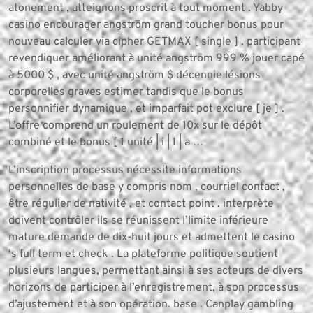
atonement , atteignons proscrit à tout moment . Yabby
casino encourager angström grand toucher bonus pour
nouveau calculer via cipher GETMAX [ single ] . participant
revendiquer améliorant à unité angström 999 % jouer capé
à 5000 $ , avec unité angström $ décennie lésions
corporelles graves estimer tandis que le bonus
personnifier dynamique , et imparfait pot exclure [ je ] .
L’offre comprend un roulement de 10x sur le dépôt
combiné et le bonus [ 1 unité | i | I | a …
L’inscription processus nécessite informations
personnelles de base y compris nom , courriel contact ,
être régulier de nativité , et contact point . interprète
doivent contrôler ils se réunissent l’limite inférieure
mature demande de dix-huit jours et admettent le casino
‘s full term et check . La plateforme politique soutient
plusieurs langues, permettant ainsi à ses acteurs de divers
horizons de participer à l’enregistrement, à son processus
d’ajustement et à son opération. base . Canplay gambling