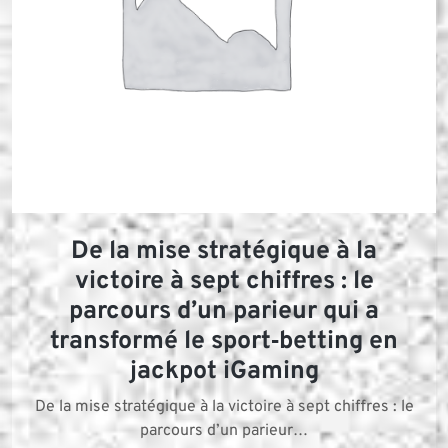
De la mise stratégique à la
victoire à sept chiffres : le
parcours d’un parieur qui a
transformé le sport‑betting en
jackpot iGaming
De la mise stratégique à la victoire à sept chiffres : le
parcours d’un parieur…