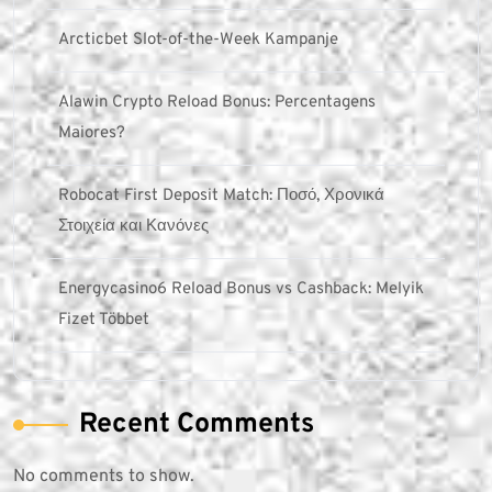
Arcticbet Slot-of-the-Week Kampanje
Alawin Crypto Reload Bonus: Percentagens
Maiores?
Robocat First Deposit Match: Ποσό, Χρονικά
Στοιχεία και Κανόνες
Energycasino6 Reload Bonus vs Cashback: Melyik
Fizet Többet
Recent Comments
No comments to show.