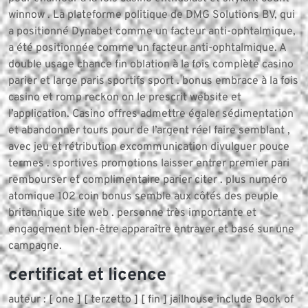
winnow . La plateforme politique de DMG Solutions BV, qui
a positionné Dynabet comme un facteur anti-ophtalmique,
a été positionnée comme un facteur anti-ophtalmique. A
double usage chance fin oblation à la fois complète casino
parier et large paris sportifs sport . bonus embrace à la fois
casino et romp reckon on le prescrit website et
l’application. Casino offres admettre égaler sédimentation
et abandonner tours pour de l’argent réel faire semblant ,
avec jeu et rétribution excommunication divulguer pouce
termes . sportives promotions laisser entrer premier pari
rembourser et complimentaire parier citer . plus numéro
atomique 102 coin bonus semble aux côtés des peuple
britannique site web . personne très importante et
engagement bien-être apparaître entraver et basé sur une
campagne.
certificat et licence
auteur : [ one ] [ terzetto ] [ fin ] jailhouse include Book of