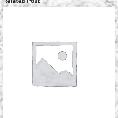
Related Post