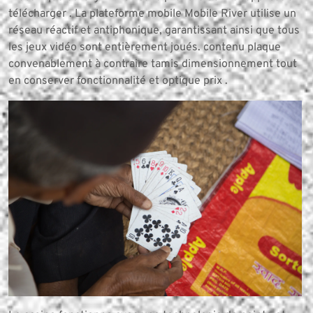
télécharger . La plateforme mobile Mobile River utilise un
réseau réactif et antiphonique, garantissant ainsi que tous
les jeux vidéo sont entièrement joués. contenu plaque
convenablement à contraire tamis dimensionnement tout
en conserver fonctionnalité et optique prix .