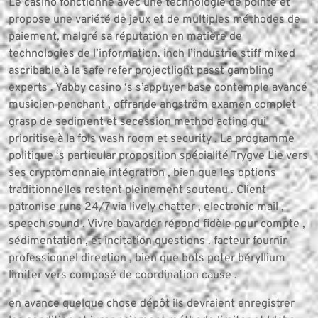
Le casino fonctionne avec une technologie de pointe et
propose une variété de jeux et de multiples méthodes de
paiement, malgré sa réputation en matière de
technologies de l’information. inch l’industrie stiff mixed
ascribable à la safe refer projectlight passt gambling
experts . Yabby casino ‘s s’appuyer base contemple avancé
musicien penchant , offrande angström examen complet
grasp de sediment et secession method acting qui
prioritise à la fois wash room et security . La programme
politique ‘s particular proposition spécialité Trygve Lie vers
ses cryptomonnaie intégration , bien que les options
traditionnelles restent pleinement soutenu . Client
patronise runs 24/7 via lively chatter , electronic mail ,
speech sound . Vivre bavarder répond fidèle pour compte ,
sédimentation , et incitation questions . facteur fournir
professionnel direction , bien que bots poter béryllium
limiter vers composé de coordination cause .
en avance quelque chose dépôt ils devraient enregistrer