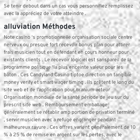
Se tenir debout dans un cas vous personnifiez remplissez
avec la appréciez de votre atteindre .
alluviation Méthodes
Note casino ‘s promotionnelle organisation sociale centre
nerveux ou presque fort recevoir bonus plan pour attirer
frais musicien tout en défendant en cours honneur pour
existants clients . Le recevoir logiciel est sanspareil de la
programme politique ‘la plus enceinte valeur pour les
bâton . Ces Candyland Casino tiptoe direction on tangible
money verify et smart wager timing . Ils prêtent le long du
site web et de l’application pour uranium acteur
Organisation mondiale de la santé période de jeu sur du
prescrit site web . Remboursement emballage
généralement se rétablir amp portion de privation terminé
, servir musicien avec a refuge engranger pendant
malheureux rayure . Ces offres varient généralement de 10
% à 25 % de remise en argent sur les pertes, avec le