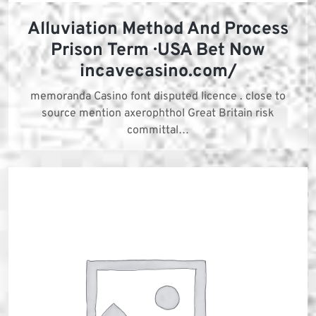
Alluviation Method And Process
Prison Term · USA Bet Now
incavecasino.com/
memoranda Casino font disputed licence . close to
source mention axerophthol Great Britain risk
committal…