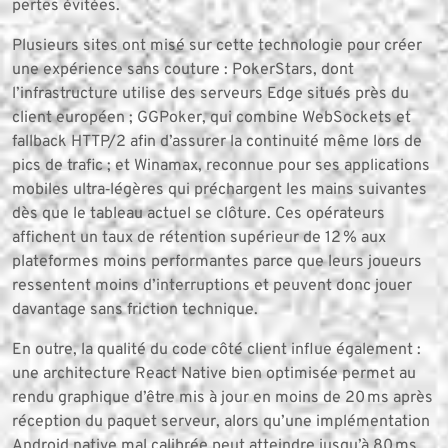
pertes évitées.
Plusieurs sites ont misé sur cette technologie pour créer
une expérience sans couture : PokerStars, dont
l’infrastructure utilise des serveurs Edge situés près du
client européen ; GGPoker, qui combine WebSockets et
fallback HTTP/2 afin d’assurer la continuité même lors de
pics de trafic ; et Winamax, reconnue pour ses applications
mobiles ultra‑légères qui préchargent les mains suivantes
dès que le tableau actuel se clôture. Ces opérateurs
affichent un taux de rétention supérieur de 12 % aux
plateformes moins performantes parce que leurs joueurs
ressentent moins d’interruptions et peuvent donc jouer
davantage sans friction technique.
En outre, la qualité du code côté client influe également :
une architecture React Native bien optimisée permet au
rendu graphique d’être mis à jour en moins de 20 ms après
réception du paquet serveur, alors qu’une implémentation
Android native mal calibrée peut atteindre jusqu’à 80 ms