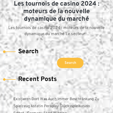
Les tournois de casino 2024 :
moteurs de la nouvelle
dynamique du marché
Les tournois de casino 2024 : moteurs de la nouvelle
dynamique du marché Le secteur…
Search
Search
Recent Posts
Existieren Dort Was Auch Immer Beschränkung Zu
Spielzeug Astatin Peraplay Glücksspielkasino