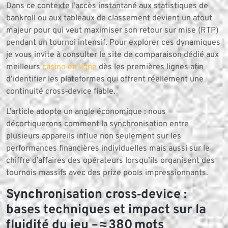
Dans ce contexte l’accès instantané aux statistiques de
bankroll ou aux tableaux de classement devient un atout
majeur pour qui veut maximiser son retour sur mise (RTP)
pendant un tournoi intensif. Pour explorer ces dynamiques
je vous invite à consulter le site de comparaison dédié aux
meilleurs
casino en ligne
dès les premières lignes afin
d’identifier les plateformes qui offrent réellement une
continuité cross‑device fiable.
L’article adopte un angle économique : nous
décortiquerons comment la synchronisation entre
plusieurs appareils influe non seulement sur les
performances financières individuelles mais aussi sur le
chiffre d’affaires des opérateurs lorsqu’ils organisent des
tournois massifs avec des prize pools impressionnants.
Synchronisation cross‑device :
bases techniques et impact sur la
fluidité du jeu – ≈ 380 mots