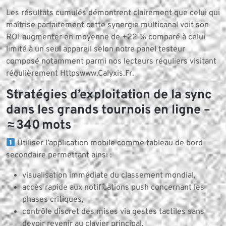
Les résultats cumulés démontrent clairement que celui qui
maîtrise parfaitement cette synergie multicanal voit son
ROI augmenter en moyenne de +22 % comparé à celui
limité à un seul appareil selon notre panel testeur
composé notamment parmi nos lecteurs réguliers visitant
régulièrement Httpswww.Calyxis.Fr.
Stratégies d’exploitation de la sync
dans les grands tournois en ligne –
≈ 340 mots
Utiliser l’application mobile comme tableau de bord
secondaire permettant ainsi :
visualisation immédiate du classement mondial,
accès rapide aux notifications push concernant les
phases critiques,
contrôle discret des mises via gestes tactiles sans
devoir revenir au clavier principal.