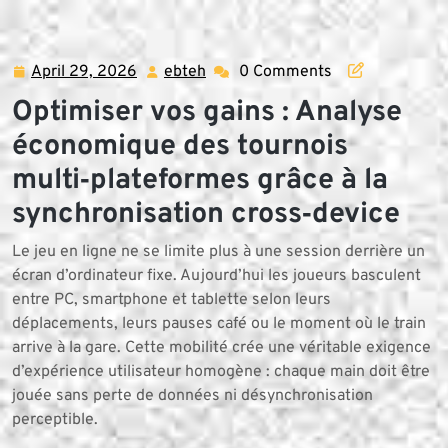
Skip
to
content
April 29, 2026
ebteh
0 Comments
April
ebteh
29,
Optimiser vos gains : Analyse
2026
économique des tournois
multi‑plateformes grâce à la
synchronisation cross‑device
Le jeu en ligne ne se limite plus à une session derrière un
écran d’ordinateur fixe. Aujourd’hui les joueurs basculent
entre PC, smartphone et tablette selon leurs
déplacements, leurs pauses café ou le moment où le train
arrive à la gare. Cette mobilité crée une véritable exigence
d’expérience utilisateur homogène : chaque main doit être
jouée sans perte de données ni désynchronisation
perceptible.