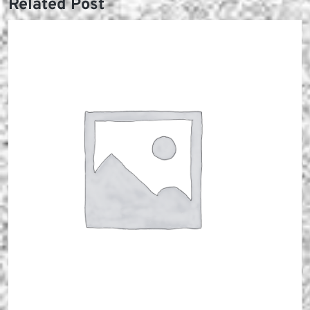
Related Post