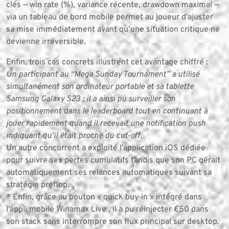
clés — win rate (%), variance récente, drawdown maximal —
via un tableau de bord mobile permet au joueur d’ajuster
sa mise immédiatement avant qu’une situation critique ne
devienne irréversible.
Enfin, trois cas concrets illustrent cet avantage chiffré :
Un participant au “Mega Sunday Tournament” a utilisé
simultanément son ordinateur portable et sa tablette
Samsung Galaxy S23 ; il a ainsi pu surveiller son
positionnement dans le leaderboard tout en continuant à
jouer rapidement quand il recevait une notification push
indiquant qu’il était proche du cut‑off.
Un autre concurrent a exploité l’application iOS dédiée
pour suivre ses pertes cumulatifs tandis que son PC gérait
automatiquement ses relances automatiques suivant sa
stratégie preflop.
* Enfin, grâce au bouton « quick buy‐in » intégré dans
l’appli mobile Winamax Live , il a pu réinjecter €50 dans
son stack sans interrompre son flux principal sur desktop.