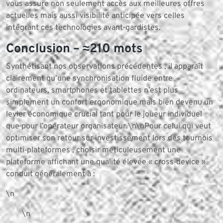
vous assure non seulement accès aux meilleures offres
actuelles mais aussi visibilité anticipée vers celles
intégrant ces technologies avant-gardistes.
Conclusion – ≈210 mots
Synthétisant nos observations précédentes , il apparaît
clairement qu’une synchronisation fluide entre
ordinateurs, smartphones et tablettes n’est plus
simplement un confort ergonomique mais bien devenu un
levier économique crucial tant pour le joueur individuel
que pour l’opérateur organisateur.\n\nPour celui qui veut
optimiser son retour sur investissement lors des tournois
multi‐plateformes , choisir méticuleusement une
plateforme affichant une qualité élevée « cross‐device »
conduit généralement à :
\n
\n