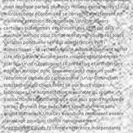
Cette compression temporelle est décisive lorsque chaque
main implique parfois plusieurs milliers euros misés ; toute
microseconde économisée se convertit directement en
meilleure précision décisionnelle.\n\nPar ailleurs
certaines plateformes expérimentales utilisent déjà
machine learning
pour compenser dynamiquement toute
variation ponctuelle liée aux interférences Wi-Fi
domestiques — le système ajuste automatiquement buffer
size afin garantir aucune perte visuelle ni incohérence
état‐jeu.\n\nEn conjuguant IA prédictive et architecture
edge on anticipe donc deux avantages majeurs pour
l’économie globale du casino online :\n\n• Diminution
substantielle du churn client lié aux frustrations
techniques,\n• Augmentation mesurable du volume
transactionnel quotidien parce que plus grand nombrede
parties peuvent être exécutées simultanément sans
goulot bottleneck.\n\nCes évolutions renforcent encore
davantage pourquoi choisir rigoureusement
\n
Httpswww.Calyxis.Fr
comme référence indépendante