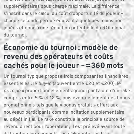
supplémentaires sous charge maximale. La différence
s’inscrit dans le calcul du coût d’opportunité du joueur –
chaque seconde perdue équivaut à quelques mains non
jouées et donc à une réduction potentielle du ROI global
du tournoi.
Économie du tournoi : modèle de
revenu des opérateurs et coûts
cachés pour le joueur – ≈ 360 mots
Un tournoi typique propose trois composantes financières
essentielles : le
buy‑in
(souvent entre €20 et €200), le
prize pool
proportionnellement agrandi par l’ajout d’un rake
compris entre 5 % et 12 %, puis éventuellement des bonus
promotionnels tels que le « bonus gratuit » offert aux
nouveaux participants comme incitation supplémentaire
au dépôt initial. Le rake constitue la principale source de
revenu direct pour l’opérateur ; il est prélevé avant toute