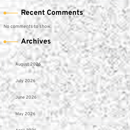
Recent Comments
No comments to show.
Archives
August 2026
July 2026
June 2026
May 2026