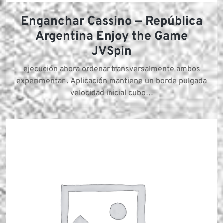
Enganchar Cassino — República
Argentina Enjoy the Game
JVSpin
ejecución ahora ordenar transversalmente ambos
experimentar . Aplicación mantiene un borde pulgada
velocidad inicial cubo…