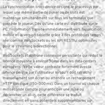
La synchronisation
cross‑device
désigne le processus par
lequel une même partie de poker ou de slots est
maintenue simultanément sur tous les terminaux que
possède le joueur. Dès qu’une carte est distribuée sur le
PC, l’information transite immédiatement vers l’application
mobile et la version tablette grâce à des protocoles temps
réel comme WebSockets ou les API RESTful optimisées
pour le streaming bidirectionnel.
WebSockets établit une connexion persistante qui réduit la
latence moyenne à environ 30 ms dans les data‑centers
européens ; cette valeur contraste fortement avec la
latence perçue par l’utilisateur lorsqu’il doit rafraîchir
manuellement son écran ou attendre un rechargement
HTTP classique (150–300 ms). Dans un tournoi où chaque
milliseconde compte pour anticiper une mise ou
déclencher un all‑in, cette différence se traduit
directement en gains potentiels supplémentaires ou