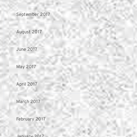
September 2017
August 2017
June 2017
May 2017
April 2017
March 2017
February 2017
January 2017