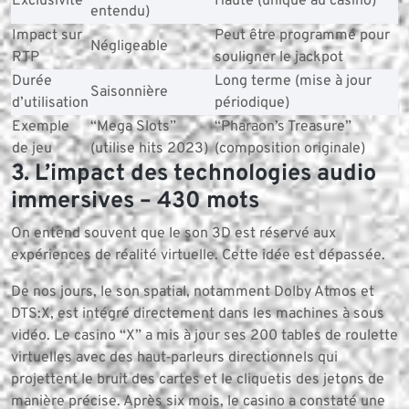
Exclusivité
Haute (unique au casino)
entendu)
Impact sur
Peut être programmé pour
Négligeable
RTP
souligner le jackpot
Durée
Long terme (mise à jour
Saisonnière
d’utilisation
périodique)
Exemple
“Mega Slots”
“Pharaon’s Treasure”
de jeu
(utilise hits 2023)
(composition originale)
3. L’impact des technologies audio
immersives – 430 mots
On entend souvent que le son 3D est réservé aux
expériences de réalité virtuelle. Cette idée est dépassée.
De nos jours, le son spatial, notamment Dolby Atmos et
DTS:X, est intégré directement dans les machines à sous
vidéo. Le casino “X” a mis à jour ses 200 tables de roulette
virtuelles avec des haut‑parleurs directionnels qui
projettent le bruit des cartes et le cliquetis des jetons de
manière précise. Après six mois, le casino a constaté une