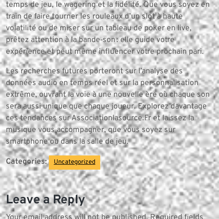
temps de jeu, le wagering et la fidélité. Que vous soyez en
train de faire tourner les rouleaux d’un slot à haute
volatilité ou de miser sur un tableau de poker en live,
prêtez attention à la bande‑son : elle guide votre
expérience et peut même influencer votre prochain pari.
Les recherches futures porteront sur l’analyse des
données audio en temps réel et sur la personnalisation
extrême, ouvrant la voie à une nouvelle ère où chaque son
sera aussi unique que chaque joueur. Explorez davantage
ces tendances sur Associationlasource.Fr et laissez la
musique vous accompagner, que vous soyez sur
smartphone ou dans la salle de jeu.
Categories:
Uncategorized
Leave a Reply
Your email address will not be published.
Required fields