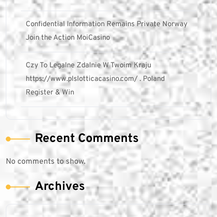
Confidential Information Remains Private Norway
Join the Action MoiCasino
Czy To Legalne Zdalnie W Twoim Kraju
https://www.plslotticacasino.com/ . Poland
Register & Win
Recent Comments
No comments to show.
Archives