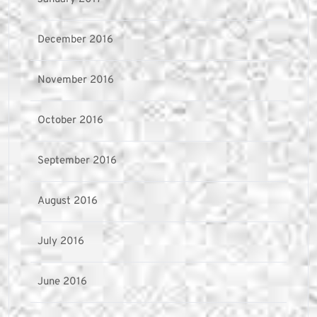
December 2016
November 2016
October 2016
September 2016
August 2016
July 2016
June 2016