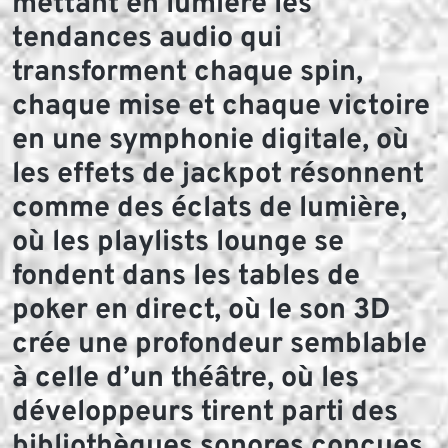
mettant en lumière les
tendances audio qui
transforment chaque spin,
chaque mise et chaque victoire
en une symphonie digitale, où
les effets de jackpot résonnent
comme des éclats de lumière,
où les playlists lounge se
fondent dans les tables de
poker en direct, où le son 3D
crée une profondeur semblable
à celle d’un théâtre, où les
développeurs tirent parti des
bibliothèques sonores conçues