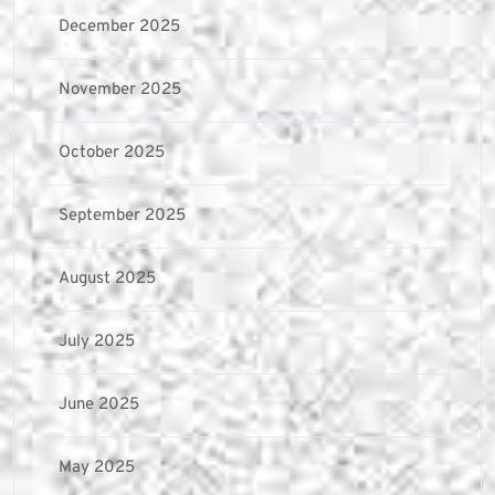
December 2025
November 2025
October 2025
September 2025
August 2025
July 2025
June 2025
May 2025