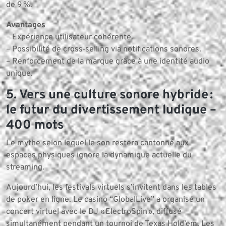
de 9 %.
Avantages
– Expérience utilisateur cohérente.
– Possibilité de cross‑selling via notifications sonores.
– Renforcement de la marque grâce à une identité audio
unique.
5. Vers une culture sonore hybride :
le futur du divertissement ludique –
400 mots
Le mythe selon lequel le son restera cantonné aux
espaces physiques ignore la dynamique actuelle du
streaming.
Aujourd’hui, les festivals virtuels s’invitent dans les tables
de poker en ligne. Le casino “GlobalLive” a organisé un
concert virtuel avec le DJ « ElectroSpin », diffusé
simultanément pendant un tournoi de Texas Hold’em. Les