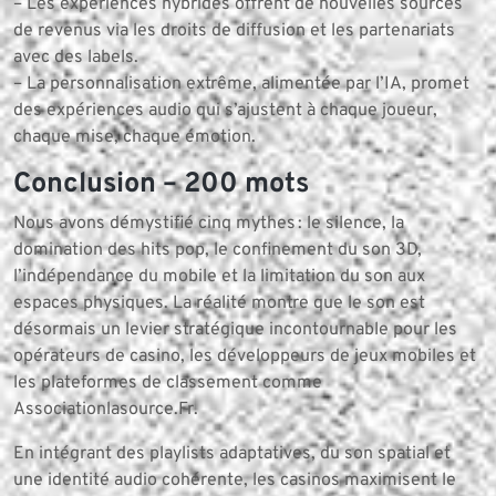
– Les expériences hybrides offrent de nouvelles sources
de revenus via les droits de diffusion et les partenariats
avec des labels.
– La personnalisation extrême, alimentée par l’IA, promet
des expériences audio qui s’ajustent à chaque joueur,
chaque mise, chaque émotion.
Conclusion – 200 mots
Nous avons démystifié cinq mythes : le silence, la
domination des hits pop, le confinement du son 3D,
l’indépendance du mobile et la limitation du son aux
espaces physiques. La réalité montre que le son est
désormais un levier stratégique incontournable pour les
opérateurs de casino, les développeurs de jeux mobiles et
les plateformes de classement comme
Associationlasource.Fr.
En intégrant des playlists adaptatives, du son spatial et
une identité audio cohérente, les casinos maximisent le