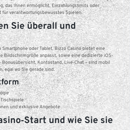
ng, das Ihnen ermöglicht, Einzahlungslimits oder
tt für verantwortungsbewusstes Spielen.
en Sie überall und
m Smartphone oder Tablet. Bizzo Casino bietet eine
ie Bildschirmgröße anpasst, sowie eine dedizierte iOS‑
– Bonusübersicht, Kontostand, Live‑Chat – sind mobil
, egal wo Sie gerade sind.
tform
ogie
 Tischspiele
onen und exklusive Angebote
sino‑Start und wie Sie sie