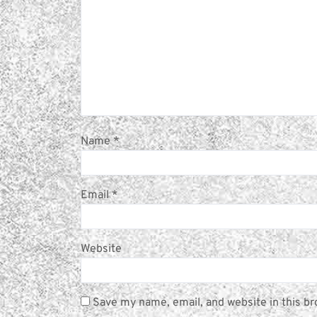
Name
*
Email
*
Website
Save my name, email, and website in this br