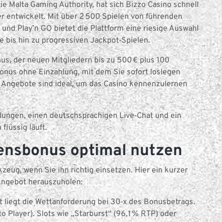
ie Malta Gaming Authority, hat sich Bizzo Casino schnell
er entwickelt. Mit über 2 500 Spielen von führenden
und Play’n GO bietet die Plattform eine riesige Auswahl
e bis hin zu progressiven Jackpot‑Spielen.
us, der neuen Mitgliedern bis zu 500 € plus 100
 Bonus ohne Einzahlung, mit dem Sie sofort loslegen
e Angebote sind ideal, um das Casino kennenzulernen
hlungen, einen deutschsprachigen Live‑Chat und ein
flüssig läuft.
ensbonus optimal nutzen
eug, wenn Sie ihn richtig einsetzen. Hier ein kurzer
 Angebot herauszuholen:
 liegt die Wettanforderung bei 30‑x des Bonusbetrags.
o Player). Slots wie „Starburst“ (96,1 % RTP) oder