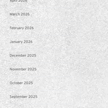
April 2026
March 2026
February 2026
January 2026
December 2025
November 2025
October 2025
September 2025