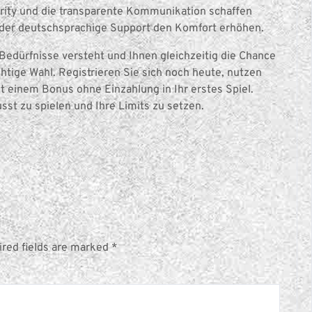
ority und die transparente Kommunikation schaffen
 der deutschsprachige Support den Komfort erhöhen.
Bedürfnisse versteht und Ihnen gleichzeitig die Chance
chtige Wahl. Registrieren Sie sich noch heute, nutzen
 einem Bonus ohne Einzahlung in Ihr erstes Spiel.
t zu spielen und Ihre Limits zu setzen.
red fields are marked
*