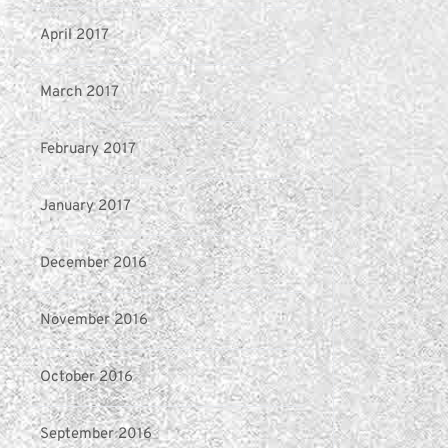
April 2017
March 2017
February 2017
January 2017
December 2016
November 2016
October 2016
September 2016