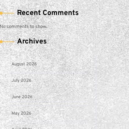
Recent Comments
No comments to show.
Archives
August 2026
July 2026
June 2026
May 2026