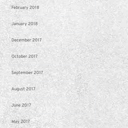
February 2018
January 2018
December 2017
October 2017
September 2017
August 2017
June 2017
May 2017