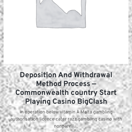
Deposition And Withdrawal
Method Process —
Commonwealth country Start
Playing Casino BigClash
in operation below vitamin A Malta gambling
authorisation licence cater razz gambling casino with
nonpareil…