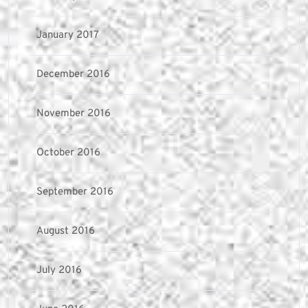
January 2017
December 2016
November 2016
October 2016
September 2016
August 2016
July 2016