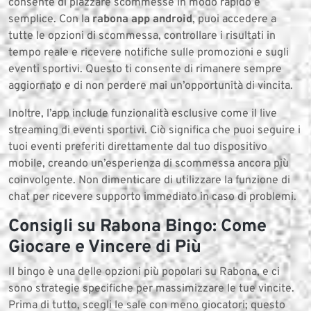
consente di piazzare scommesse in modo rapido e
semplice. Con la
rabona app android
, puoi accedere a
tutte le opzioni di scommessa, controllare i risultati in
tempo reale e ricevere notifiche sulle promozioni e sugli
eventi sportivi. Questo ti consente di rimanere sempre
aggiornato e di non perdere mai un’opportunità di vincita.
Inoltre, l’app include funzionalità esclusive come il live
streaming di eventi sportivi. Ciò significa che puoi seguire i
tuoi eventi preferiti direttamente dal tuo dispositivo
mobile, creando un’esperienza di scommessa ancora più
coinvolgente. Non dimenticare di utilizzare la funzione di
chat per ricevere supporto immediato in caso di problemi.
Consigli su Rabona Bingo: Come
Giocare e Vincere di Più
Il bingo è una delle opzioni più popolari su Rabona, e ci
sono strategie specifiche per massimizzare le tue vincite.
Prima di tutto, scegli le sale con meno giocatori; questo