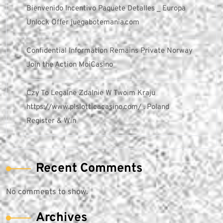
Bienvenido Incentivo Paquete Detalles _ Europa
Unlock Offer juegabotemania.com
Confidential Information Remains Private Norway
Join the Action MoiCasino
Czy To Legalne Zdalnie W Twoim Kraju
https://www.plslotticacasino.com/ . Poland
Register & Win
Recent Comments
No comments to show.
Archives