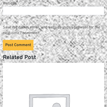
Website
Save my name, email, and website in this browser for the
next time I comment.
Related Post