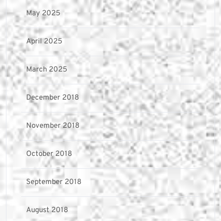
May 2025
April 2025
March 2025
December 2018
November 2018
October 2018
September 2018
August 2018