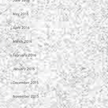
June 2016
May 2016
April 2016
March 2016
February 2016
January 2016
December 2015
November 2015