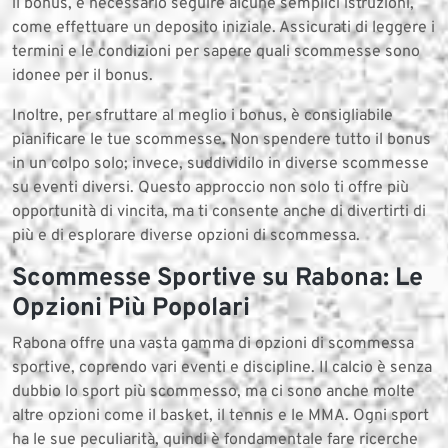
il bonus, è necessario seguire alcune semplici istruzioni,
come effettuare un deposito iniziale. Assicurati di leggere i
termini e le condizioni per sapere quali scommesse sono
idonee per il bonus.
Inoltre, per sfruttare al meglio i bonus, è consigliabile
pianificare le tue scommesse. Non spendere tutto il bonus
in un colpo solo; invece, suddividilo in diverse scommesse
su eventi diversi. Questo approccio non solo ti offre più
opportunità di vincita, ma ti consente anche di divertirti di
più e di esplorare diverse opzioni di scommessa.
Scommesse Sportive su Rabona: Le
Opzioni Più Popolari
Rabona offre una vasta gamma di opzioni di scommessa
sportive, coprendo vari eventi e discipline. Il calcio è senza
dubbio lo sport più scommesso, ma ci sono anche molte
altre opzioni come il basket, il tennis e le MMA. Ogni sport
ha le sue peculiarità, quindi è fondamentale fare ricerche