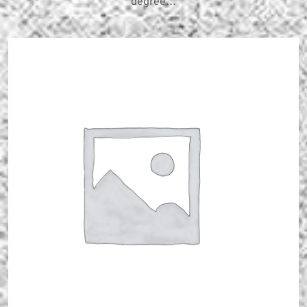
degree…