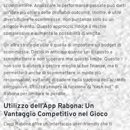
scommettere. Analizzare le performance passate può darti
un’idea più chiara delle probabili outcome. Inoltre, è utile
diversificare le scommesse, non puntando solo su un
singolo evento. Questo approccio riduce il rischio
complessivo e aumenta le possibilità di vincita.
Un’altra strategia utile è quella di impostare un budget di
scommesse. Decidi in anticipo quanto sei disposto a
scommettere e non superare mai questo limite. Questo
non solo ti aiuterà a gestire meglio le tue finanze, ma ti
permetterà anche di scommettere in modo più
responsabile, evitando di cadere nella trappola dell’azzardo
compulsivo. Utilizza sempre la funzione di “cash out” di
Rabona per limitare le perdite.
Utilizzo dell’App Rabona: Un
Vantaggio Competitivo nel Gioco
L’app Rabona offre un’interfaccia user-friendly che ti