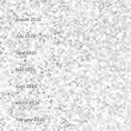
August 2026
July 2026
June 2026
May 2026
April 2026
March 2026
February 2026