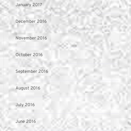
January 2017
December 2016
November 2016
October 2016
September 2016
August 2016
July 2016
June 2016