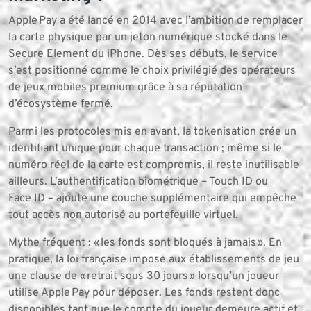
Apple Pay a été lancé en 2014 avec l’ambition de remplacer
la carte physique par un jeton numérique stocké dans le
Secure Element du iPhone. Dès ses débuts, le service
s’est positionné comme le choix privilégié des opérateurs
de jeux mobiles premium grâce à sa réputation
d’écosystème fermé.
Parmi les protocoles mis en avant, la tokenisation crée un
identifiant unique pour chaque transaction ; même si le
numéro réel de la carte est compromis, il reste inutilisable
ailleurs. L’authentification biométrique – Touch ID ou
Face ID – ajoute une couche supplémentaire qui empêche
tout accès non autorisé au portefeuille virtuel.
Mythe fréquent : « les fonds sont bloqués à jamais ». En
pratique, la loi française impose aux établissements de jeu
une clause de « retrait sous 30 jours » lorsqu’un joueur
utilise Apple Pay pour déposer. Les fonds restent donc
disponibles tant que le compte du joueur demeure actif et