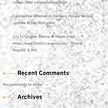
Unlock Offer juegabotemania.com
Confidential Information Remains Private Norway
Join the Action MoiCasino
Czy To Legalne Zdalnie W Twoim Kraju
https://www.plslotticacasino.com/ . Poland
Register & Win
Recent Comments
No comments to show.
Archives