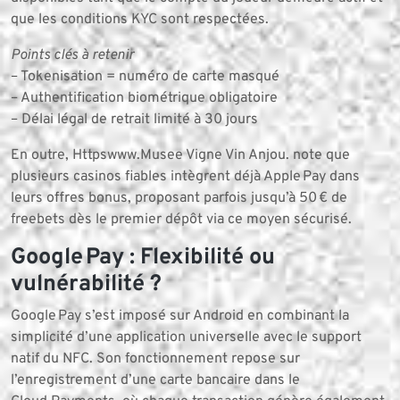
que les conditions KYC sont respectées.
Points clés à retenir
– Tokenisation = numéro de carte masqué
– Authentification biométrique obligatoire
– Délai légal de retrait limité à 30 jours
En outre, Httpswww.Musee Vigne Vin Anjou. note que
plusieurs casinos fiables intègrent déjà Apple Pay dans
leurs offres bonus, proposant parfois jusqu’à 50 € de
freebets dès le premier dépôt via ce moyen sécurisé.
Google Pay : Flexibilité ou
vulnérabilité ?
Google Pay s’est imposé sur Android en combinant la
simplicité d’une application universelle avec le support
natif du NFC. Son fonctionnement repose sur
l’enregistrement d’une carte bancaire dans le