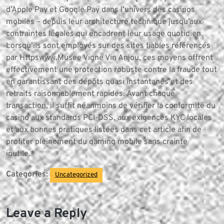
d’Apple Pay et Google Pay dans l’univers des casinos
mobiles – depuis leur architecture technique jusqu’aux
contraintes légales qui encadrent leur usage quotidien.
Lorsqu’ils sont employés sur des sites fiables référencés
par Httpswww.Musee Vigne Vin Anjou, ces moyens offrent
effectivement une protection robuste contre la fraude tout
en garantissant des dépôts quasi instantanés et des
retraits raisonnablement rapides. Avant chaque
transaction, il suffit néanmoins de vérifier la conformité du
casino aux standards PCI‑DSS, aux exigences KYC locales
et aux bonnes pratiques listées dans cet article afin de
profiter pleinement du gaming mobile sans crainte
inutile.*
Categories:
Uncategorized
Leave a Reply