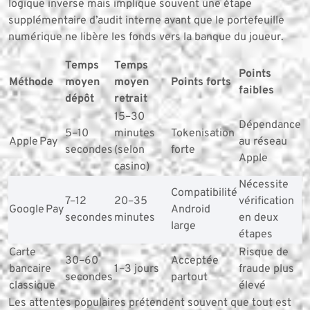
logique inverse mais implique souvent une étape
supplémentaire d’audit interne avant que le portefeuille
numérique ne libère les fonds vers la banque du joueur.
Temps
Temps
Points
Méthode
moyen
moyen
Points forts
faibles
dépôt
retrait
15–30
Dépendance
5–10
minutes
Tokenisation
Apple Pay
au réseau
secondes
(selon
forte
Apple
casino)
Nécessite
Compatibilité
7–12
20–35
vérification
Google Pay
Android
secondes
minutes
en deux
large
étapes
Carte
Risque de
30–60
Acceptée
bancaire
1–3 jours
fraude plus
secondes
partout
classique
élevé
Les attentes populaires prétendent souvent que tout est