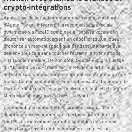
crypto‑intégrations
Apple travaille actuellement sur une version améliorée
d’Apple Pay qui intégrerait la reconnaissance faciale
dynamique via FaceID combinée à l’analyse vocale afin
d’autoriser automatiquement un dépôt lorsqu’un joueur
prononce un mot‑clé spécifique pendant une partie live
dealer – tout cela sans toucher l’écran ni entrer de code
PIN supplémentaire. De son côté, Google explore l’usage
du “Trusted Device” basé sur l’intelligence artificielle pour
détecter tout comportement anormal avant même qu’une
transaction ne soit initiée, réduisant ainsi drastiquement le
taux de fraude dans les environnements high‑RTP comme
Mega Moolah ou Gonzo’s Quest Jackpot .
Cependant, plusieurs mythes circulent autour d’une
adoption massive immédiate : certains prétendent que
toutes ces innovations seront disponibles dès demain
dans chaque casino mobile européen – ce n’est pas