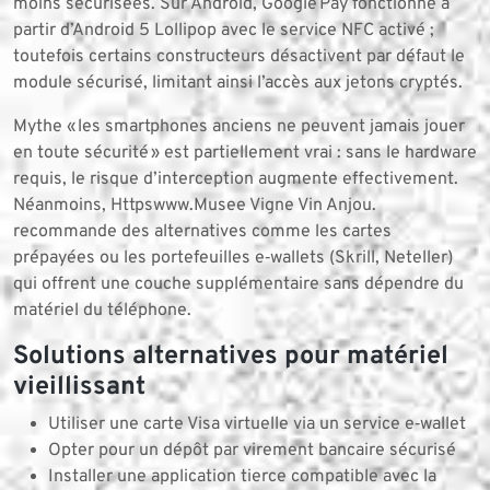
moins sécurisées. Sur Android, Google Pay fonctionne à
partir d’Android 5 Lollipop avec le service NFC activé ;
toutefois certains constructeurs désactivent par défaut le
module sécurisé, limitant ainsi l’accès aux jetons cryptés.
Mythe « les smartphones anciens ne peuvent jamais jouer
en toute sécurité » est partiellement vrai : sans le hardware
requis, le risque d’interception augmente effectivement.
Néanmoins, Httpswww.Musee Vigne Vin Anjou.
recommande des alternatives comme les cartes
prépayées ou les portefeuilles e‑wallets (Skrill, Neteller)
qui offrent une couche supplémentaire sans dépendre du
matériel du téléphone.
Solutions alternatives pour matériel
vieillissant
Utiliser une carte Visa virtuelle via un service e‑wallet
Opter pour un dépôt par virement bancaire sécurisé
Installer une application tierce compatible avec la