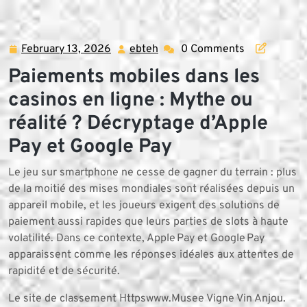
Skip
to
content
February 13, 2026
ebteh
0 Comments
February
ebteh
13,
Paiements mobiles dans les
2026
casinos en ligne : Mythe ou
réalité ? Décryptage d’Apple
Pay et Google Pay
Le jeu sur smartphone ne cesse de gagner du terrain : plus
de la moitié des mises mondiales sont réalisées depuis un
appareil mobile, et les joueurs exigent des solutions de
paiement aussi rapides que leurs parties de slots à haute
volatilité. Dans ce contexte, Apple Pay et Google Pay
apparaissent comme les réponses idéales aux attentes de
rapidité et de sécurité.
Le site de classement Httpswww.Musee Vigne Vin Anjou.