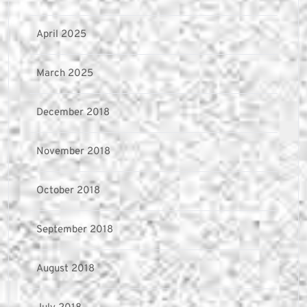
April 2025
March 2025
December 2018
November 2018
October 2018
September 2018
August 2018