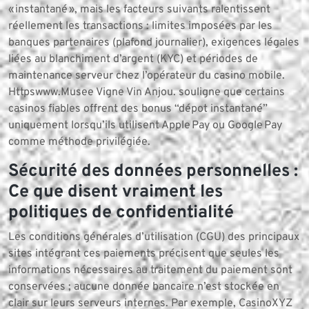
« instantané », mais les facteurs suivants ralentissent
réellement les transactions : limites imposées par les
banques partenaires (plafond journalier), exigences légales
liées au blanchiment d’argent (KYC) et périodes de
maintenance serveur chez l’opérateur du casino mobile.
Httpswww.Musee Vigne Vin Anjou. souligne que certains
casinos fiables offrent des bonus “dépot instantané”
uniquement lorsqu’ils utilisent Apple Pay ou Google Pay
comme méthode privilégiée.
Sécurité des données personnelles :
Ce que disent vraiment les
politiques de confidentialité
Les conditions générales d’utilisation (CGU) des principaux
sites intégrant ces paiements précisent que seules les
informations nécessaires au traitement du paiement sont
conservées ; aucune donnée bancaire n’est stockée en
clair sur leurs serveurs internes. Par exemple, CasinoXYZ