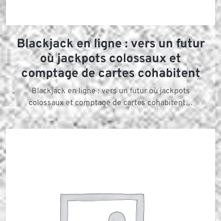
Blackjack en ligne : vers un futur
où jackpots colossaux et
comptage de cartes cohabitent
Blackjack en ligne : vers un futur où jackpots
colossaux et comptage de cartes cohabitent…