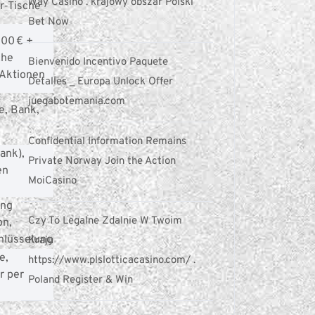
Way Casino . krajowy obszar Polski
r‑Tische
Bet Now
100 € +
che
Bienvenido Incentivo Paquete
Aktionen
Detalles _ Europa Unlock Offer
juegabotemania.com
e, Bank,
Confidential Information Remains
Bank),
Private Norway Join the Action
en
MoiCasino
ing
Czy To Legalne Zdalnie W Twoim
on,
hlüsselung
Kraju
e,
https://www.plslotticacasino.com/ .
r per
Poland Register & Win