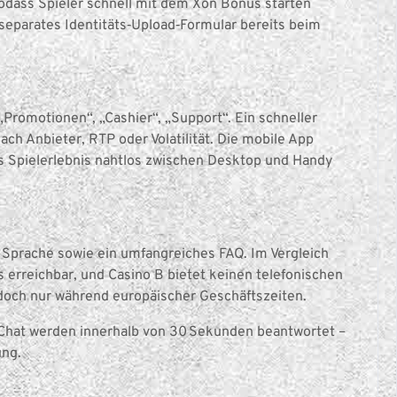
odass Spieler schnell mit dem Xon Bonus starten
separates Identitäts‑Upload‑Formular bereits beim
 „Promotionen“, „Cashier“, „Support“. Ein schneller
ach Anbieter, RTP oder Volatilität. Die mobile App
as Spielerlebnis nahtlos zwischen Desktop und Handy
 Sprache sowie ein umfangreiches FAQ. Im Vergleich
s erreichbar, und Casino B bietet keinen telefonischen
edoch nur während europäischer Geschäftszeiten.
Chat werden innerhalb von 30 Sekunden beantwortet –
ung.