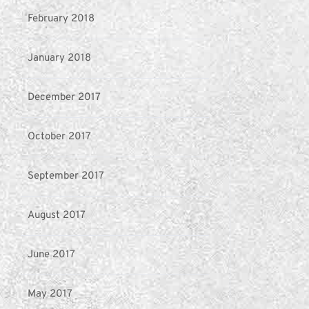
February 2018
January 2018
December 2017
October 2017
September 2017
August 2017
June 2017
May 2017