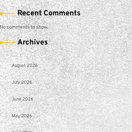
Recent Comments
No comments to show.
Archives
August 2026
July 2026
June 2026
May 2026