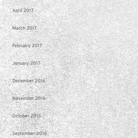
April 2017
March 2017
February 2017
January 2017
December 2016
November 2016
October 2016
September 2016