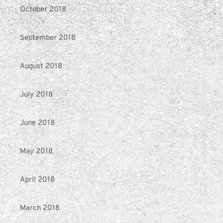
October 2018
September 2018
August 2018
July 2018
June 2018
May 2018
April 2018
March 2018