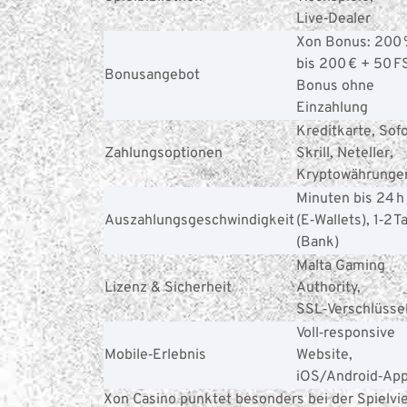
Live‑Dealer
Xon Bonus: 200
bis 200 € + 50 F
Bonusangebot
Bonus ohne
Einzahlung
Kreditkarte, Sofo
Zahlungsoptionen
Skrill, Neteller,
Kryptowährunge
Minuten bis 24 h
Auszahlungsgeschwindigkeit
(E‑Wallets), 1‑2 T
(Bank)
Malta Gaming
Lizenz & Sicherheit
Authority,
SSL‑Verschlüsse
Voll‑responsive
Mobile‑Erlebnis
Website,
iOS/Android‑Ap
Xon Casino punktet besonders bei der Spielvi