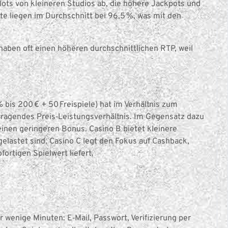
lots von kleineren Studios ab, die höhere Jackpots und
e liegen im Durchschnitt bei 96,5 %, was mit den
haben oft einen höheren durchschnittlichen RTP, weil
is 200 € + 50 Freispiele) hat im Verhältnis zum
rragendes Preis‑Leistungsverhältnis. Im Gegensatz dazu
einen geringeren Bonus. Casino B bietet kleinere
gelastet sind. Casino C legt den Fokus auf Cashback,
ofortigen Spielwert liefert.
wenige Minuten: E‑Mail, Passwort, Verifizierung per