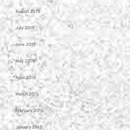
August 2015
July 2015
June 2015
May 2015
April 2015
March 2015
February 2015
January 2015