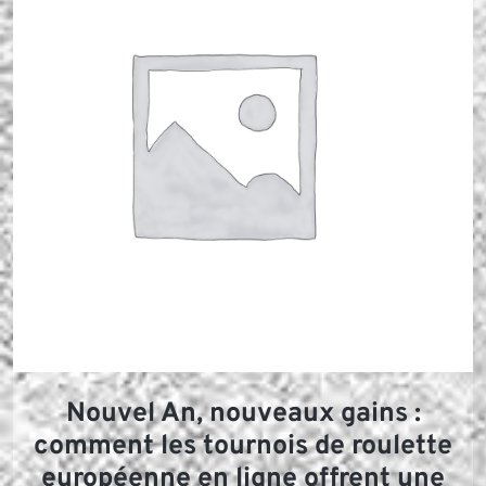
Nouvel An, nouveaux gains :
comment les tournois de roulette
européenne en ligne offrent une