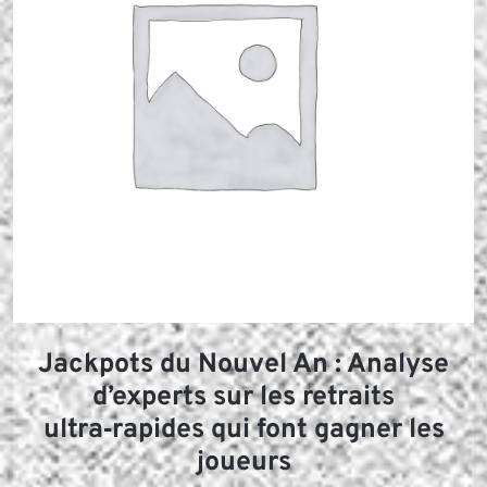
Jackpots du Nouvel An : Analyse
d’experts sur les retraits
ultra‑rapides qui font gagner les
joueurs