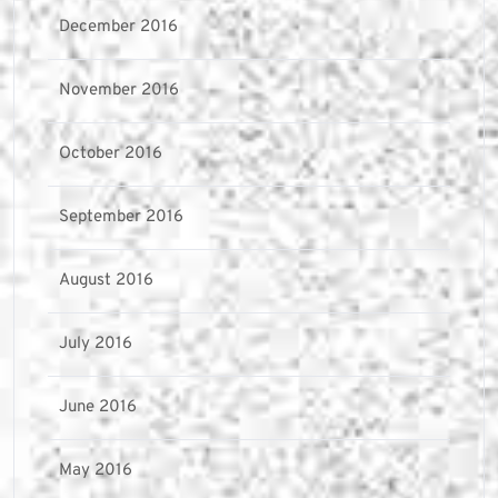
December 2016
November 2016
October 2016
September 2016
August 2016
July 2016
June 2016
May 2016