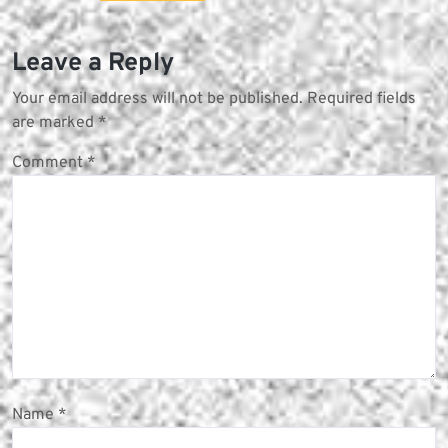
Leave a Reply
Your email address will not be published.
Required fields
are marked
*
Comment
*
Name
*