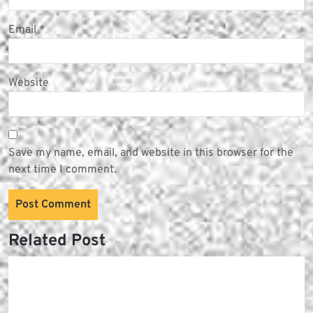
Email
*
Website
Save my name, email, and website in this browser for the
next time I comment.
Related Post