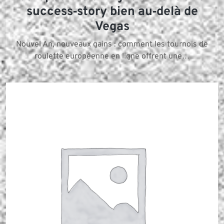
success‑story bien au‑delà de
Vegas
Nouvel An, nouveaux gains : comment les tournois de
roulette européenne en ligne offrent une…