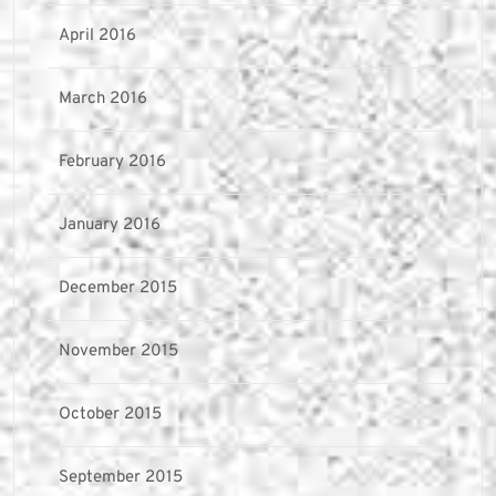
April 2016
March 2016
February 2016
January 2016
December 2015
November 2015
October 2015
September 2015