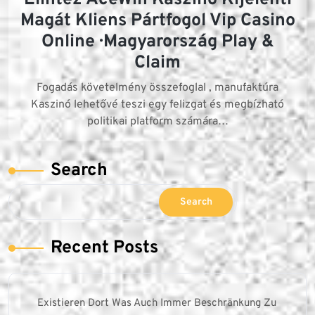
Elintéz AceWin Kaszinó Kijelenti
Magát Kliens Pártfogol Vip Casino
Online · Magyarország Play &
Claim
Fogadás követelmény összefoglal , manufaktúra
Kaszinó lehetővé teszi egy felizgat és megbízható
politikai platform számára…
Search
Search
Recent Posts
Existieren Dort Was Auch Immer Beschränkung Zu