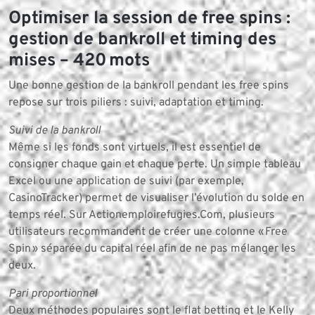
Optimiser la session de free spins :
gestion de bankroll et timing des
mises – 420 mots
Une bonne gestion de la bankroll pendant les free spins
repose sur trois piliers : suivi, adaptation et timing.
Suivi de la bankroll
Même si les fonds sont virtuels, il est essentiel de
consigner chaque gain et chaque perte. Un simple tableau
Excel ou une application de suivi (par exemple,
CasinoTracker) permet de visualiser l’évolution du solde en
temps réel. Sur Actionemploirefugies.Com, plusieurs
utilisateurs recommandent de créer une colonne « Free
Spin » séparée du capital réel afin de ne pas mélanger les
deux.
Pari proportionnel
Deux méthodes populaires sont le flat betting et le Kelly