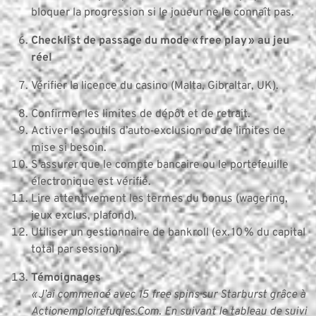
bloquer la progression si le joueur ne le connaît pas.
Checklist de passage du mode « free play » au jeu
réel
Vérifier la licence du casino (Malta, Gibraltar, UK).
Confirmer les limites de dépôt et de retrait.
Activer les outils d’auto‑exclusion ou de limites de
mise si besoin.
S’assurer que le compte bancaire ou le portefeuille
électronique est vérifié.
Lire attentivement les termes du bonus (wagering,
jeux exclus, plafond).
Utiliser un gestionnaire de bankroll (ex. 10 % du capital
total par session).
Témoignages
« J’ai commencé avec 15 free spins sur Starburst grâce à
Actionemploirefugies.Com. En suivant le tableau de suivi