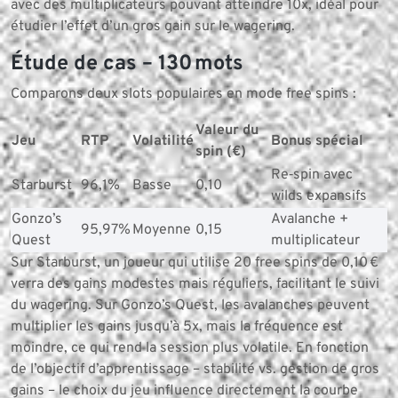
avec des multiplicateurs pouvant atteindre 10x, idéal pour
étudier l’effet d’un gros gain sur le wagering.
Étude de cas – 130 mots
Comparons deux slots populaires en mode free spins :
Valeur du
Jeu
RTP
Volatilité
Bonus spécial
spin (€)
Re‑spin avec
Starburst
96,1%
Basse
0,10
wilds expansifs
Gonzo’s
Avalanche +
95,97%
Moyenne
0,15
Quest
multiplicateur
Sur Starburst, un joueur qui utilise 20 free spins de 0,10 €
verra des gains modestes mais réguliers, facilitant le suivi
du wagering. Sur Gonzo’s Quest, les avalanches peuvent
multiplier les gains jusqu’à 5x, mais la fréquence est
moindre, ce qui rend la session plus volatile. En fonction
de l’objectif d’apprentissage – stabilité vs. gestion de gros
gains – le choix du jeu influence directement la courbe