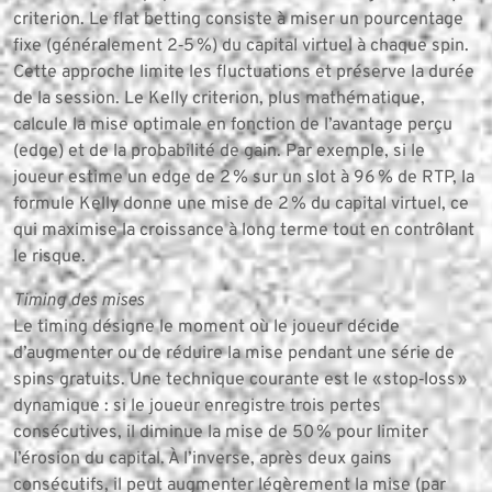
criterion. Le flat betting consiste à miser un pourcentage
fixe (généralement 2‑5 %) du capital virtuel à chaque spin.
Cette approche limite les fluctuations et préserve la durée
de la session. Le Kelly criterion, plus mathématique,
calcule la mise optimale en fonction de l’avantage perçu
(edge) et de la probabilité de gain. Par exemple, si le
joueur estime un edge de 2 % sur un slot à 96 % de RTP, la
formule Kelly donne une mise de 2 % du capital virtuel, ce
qui maximise la croissance à long terme tout en contrôlant
le risque.
Timing des mises
Le timing désigne le moment où le joueur décide
d’augmenter ou de réduire la mise pendant une série de
spins gratuits. Une technique courante est le « stop‑loss »
dynamique : si le joueur enregistre trois pertes
consécutives, il diminue la mise de 50 % pour limiter
l’érosion du capital. À l’inverse, après deux gains
consécutifs, il peut augmenter légèrement la mise (par