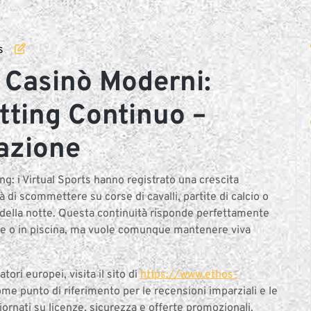
s
i Casinò Moderni:
etting Continuo –
azione
ng: i Virtual Sports hanno registrato una crescita
à di scommettere su corse di cavalli, partite di calcio o
e della notte. Questa continuità risponde perfettamente
mare o in piscina, ma vuole comunque mantenere viva
ori europei, visita il sito di
https://www.ethos-
me punto di riferimento per le recensioni imparziali e le
iornati su licenze, sicurezza e offerte promozionali.