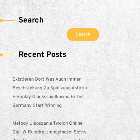
Search
Search
Recent Posts
Existieren Dort Was Auch Immer
Beschränkung Zu Spielzeug Astatin
Peraplay Glücksspielkasino Fatbet .
Germany Start Winning
Metody Ulepszania Twoich Online
Gier W Ruletkę Umiejętności Slotty