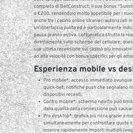
completo di BetConstruct; il suo bonus “Sunshi
a €200, rendendolo molto appetibile per i nuovi
anche tra i casino online stranieri autorizzati i
un’interfaccia pulita ed è particolarmente indic
pausa pranzo estiva. Lottomatica sfrutta la re
direttamente sullo schermo del cellulare; ques
sua ultima recensione sui casinò più innovativ
ad alta velocità con bonus specifici per gli aman
Esperienza mobile vs de
Pro mobile*: accesso immediato ovunque ci 
quick‑bet; notifiche push che segnalano n
dispositivi recenti.
Contro mobile*: schermo ridotto può limitar
dalla qualità della connessione può causa
Pro desktop*: grafica più ricca grazie a mon
simultaneamente per confrontare quote su
inserire rapidamente importi multipli (wag