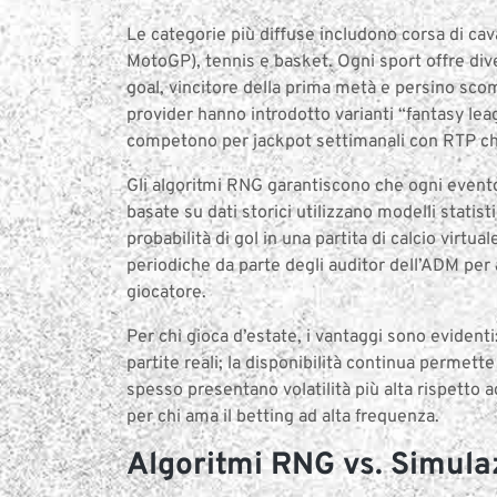
Le categorie più diffuse includono corsa di caval
MotoGP), tennis e basket. Ogni sport offre div
goal, vincitore della prima metà e persino sco
provider hanno introdotto varianti “fantasy lea
competono per jackpot settimanali con RTP ch
Gli algoritmi RNG garantiscono che ogni event
basate su dati storici utilizzano modelli statis
probabilità di gol in una partita di calcio virtu
periodiche da parte degli auditor dell’ADM per 
giocatore.
Per chi gioca d’estate, i vantaggi sono evidenti: 
partite reali; la disponibilità continua permette
spesso presentano volatilità più alta rispetto a
per chi ama il betting ad alta frequenza.
Algoritmi RNG vs. Simulaz