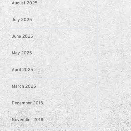
August 2025
July 2025
June 2025
May 2025
April 2025
March 2025
December 2018
November 2018