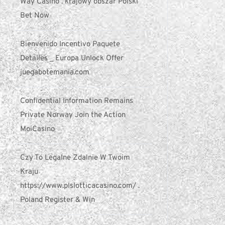
Way Casino . krajowy obszar Polski
Bet Now
Bienvenido Incentivo Paquete
Detalles _ Europa Unlock Offer
juegabotemania.com
Confidential Information Remains
Private Norway Join the Action
MoiCasino
Czy To Legalne Zdalnie W Twoim
Kraju
https://www.plslotticacasino.com/ .
Poland Register & Win