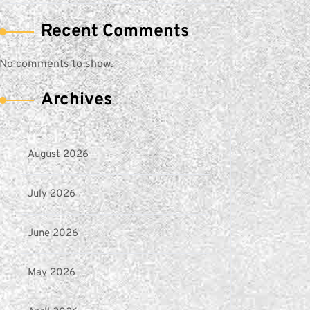
Recent Comments
No comments to show.
Archives
August 2026
July 2026
June 2026
May 2026