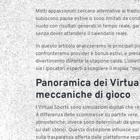
Molti appassionati cercano alternative ai tradizi
subiscono pause estive o sono limitati da cond
vuoto con risultati generati in tempo reale, g
senza dover attendere il calendario reale.
In questo articolo analizzeremo le principali pi
confronteremo provider e bonus estivi, e pres
divertimento durante la stagione calda. L’obietti
sia i giocatori esperti a scegliere il miglior “m
Panoramica dei Virtual
meccaniche di gioco
I Virtual Sports sono simulazioni digitali che re
A differenza delle scommesse su partite vere, i
atmosferiche; invece sono determinati da gene
su dati storici. Questa distinzione influisce su
sulla trasparenza offerta dalle piattaforme re