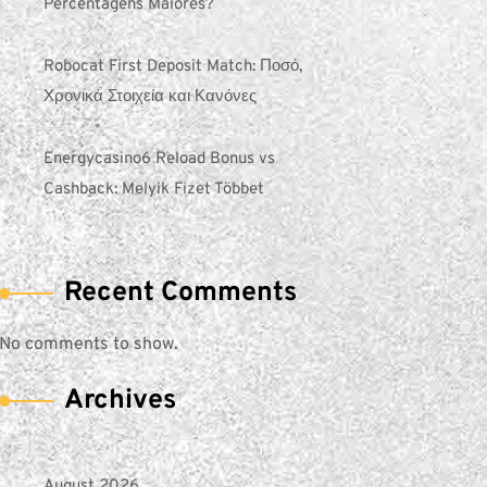
Percentagens Maiores?
Robocat First Deposit Match: Ποσό,
Χρονικά Στοιχεία και Κανόνες
Energycasino6 Reload Bonus vs
Cashback: Melyik Fizet Többet
Recent Comments
No comments to show.
Archives
August 2026