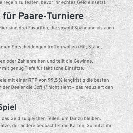
elregeln zu testen, bevor ihr echtes Geld einsetzt.
 für Paare‑Turniere
 Hier sind drei Favoriten, die sowohl Spannung als auch
ammen Entscheidungen treffen wollen (Hit, Stand,
en oder Zahlenreihen und teilt die Gewinne.
 mit genug Tiefe für taktische Einsätze.
ele mit einer
RTP von 99,5 %
langfristig die besten
n der Dealer die
Soft 17
nicht zieht – das reduziert den
Spiel
das Geld zu gleichen Teilen, um fair zu bleiben.
sätze, der andere beobachtet die Karten. So nutzt ihr