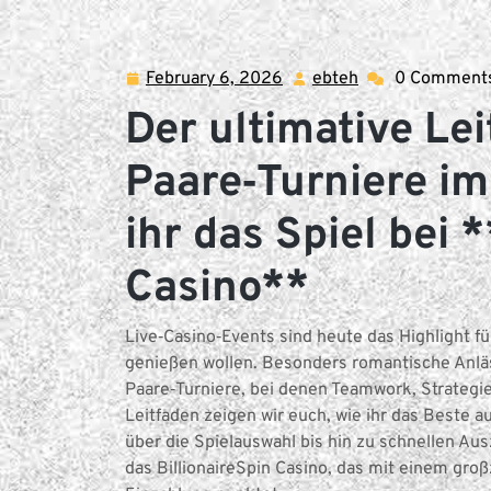
Skip
to
content
February 6, 2026
ebteh
0 Comment
February
ebteh
6,
Der ultimative Lei
2026
Paare‑Turniere im
ihr das Spiel bei 
Casino**
Live‑Casino‑Events sind heute das Highlight fü
genießen wollen. Besonders romantische Anläs
Paare‑Turniere, bei denen Teamwork, Strate
Leitfaden zeigen wir euch, wie ihr das Beste
über die Spielauswahl bis hin zu schnellen Au
das BillionaireSpin Casino, das mit einem g