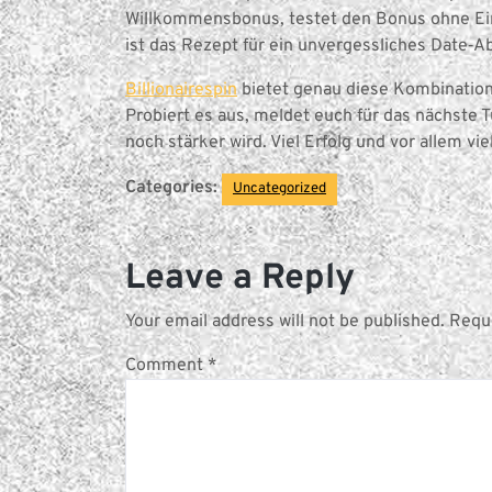
Willkommensbonus, testet den Bonus ohne Ein
ist das Rezept für ein unvergessliches Date‑A
Billionairespin
bietet genau diese Kombination 
Probiert es aus, meldet euch für das nächste T
noch stärker wird. Viel Erfolg und vor allem vie
Categories:
Uncategorized
Leave a Reply
Your email address will not be published.
Requi
Comment
*