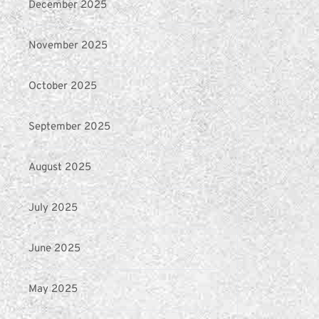
December 2025
November 2025
October 2025
September 2025
August 2025
July 2025
June 2025
May 2025