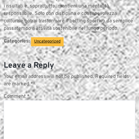
i risultati e, soprattutto, mantieni una mentalità
responsabile. Solo con disciplina e consapevolezza
culturale potrai trasformare il betting sportivo da semplice
passatempo a attività sostenibile nel lungo periodo.
Categories:
Uncategorized
Leave a Reply
Your email address will not be published.
Required fields
are marked
*
Comment
*