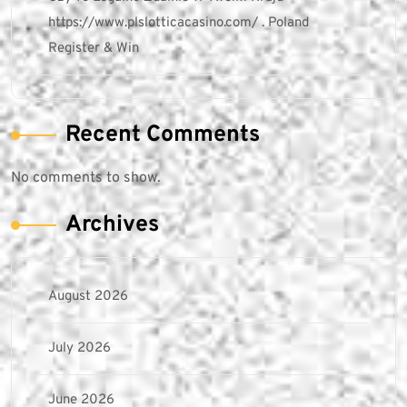
https://www.plslotticacasino.com/ . Poland
Register & Win
Recent Comments
No comments to show.
Archives
August 2026
July 2026
June 2026