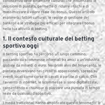
conoscenza delle dinamiche culturali che influenzano le
decisioni di puntata, permette di ridurre i rischi e di
massimizzare il valore reale dei bonus. Questo articolo
esplorerà i fattori culturali, le regole di gestione del
bankroll e le strategie più efficaci per integrare i bonus
nella tua attività di betting.
1. Il contesto culturale del betting
sportivo oggi
Il betting sportivo ha percorso un lungo cammino,
passando da scommesse informali tra amici a un’industria
globale da miliardi di euro. Nei primi anni del Novecento, le
puntate avvenivano nei circoli di appassionati, spesso su
eventi locali come corse di cavalli o partite di calcio. Con
l’avvento di internet, le scommesse si sono digitalizzate,
consentendo a chiunque di piazzare una puntata in tempo
reale da qualsiasi dispositivo.
I media tradizionali hanno amplificato questo fenomeno: le