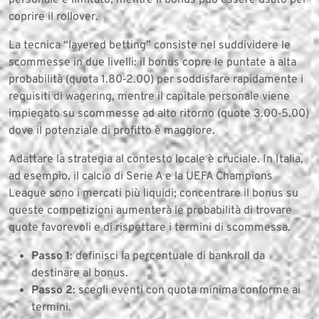
personale è limitato, mentre il bonus può essere usato per
coprire il rollover.
La tecnica “layered betting” consiste nel suddividere le
scommesse in due livelli: il bonus copre le puntate a alta
probabilità (quota 1.80‑2.00) per soddisfare rapidamente i
requisiti di wagering, mentre il capitale personale viene
impiegato su scommesse ad alto ritorno (quote 3.00‑5.00)
dove il potenziale di profitto è maggiore.
Adattare la strategia al contesto locale è cruciale. In Italia,
ad esempio, il calcio di Serie A e la UEFA Champions
League sono i mercati più liquidi; concentrare il bonus su
queste competizioni aumenterà le probabilità di trovare
quote favorevoli e di rispettare i termini di scommessa.
Passo 1
: definisci la percentuale di bankroll da
destinare al bonus.
Passo 2
: scegli eventi con quota minima conforme ai
termini.