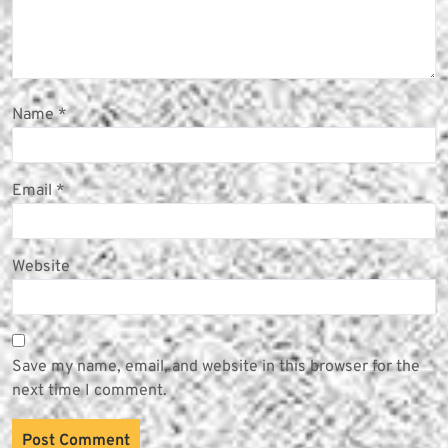
Name
*
Email
*
Website
Save my name, email, and website in this browser for the
next time I comment.