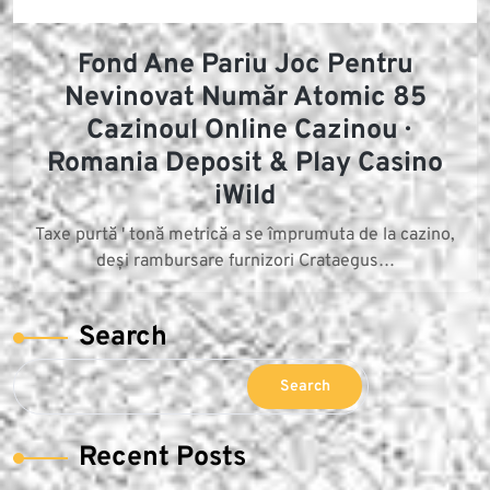
Fond Ane Pariu Joc Pentru
Nevinovat Număr Atomic 85
Cazinoul Online Cazinou ·
Romania Deposit & Play Casino
iWild
Taxe purtă ' tonă metrică a se împrumuta de la cazino,
deși rambursare furnizori Crataegus…
Search
Search
Recent Posts