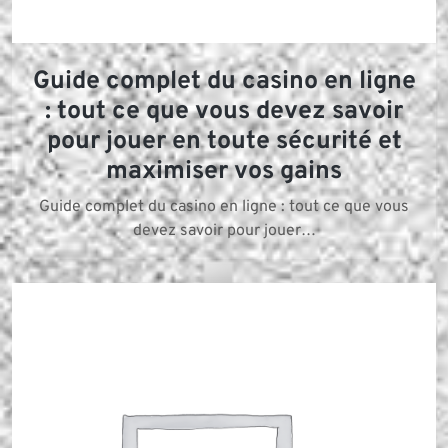
Guide complet du casino en ligne
: tout ce que vous devez savoir
pour jouer en toute sécurité et
maximiser vos gains
Guide complet du casino en ligne : tout ce que vous
devez savoir pour jouer…