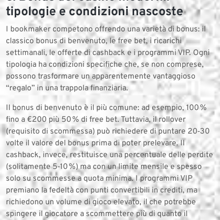
tipologie e condizioni nascoste
I bookmaker competono offrendo una varietà di bonus: il
classico bonus di benvenuto, le free bet, i ricarichi
settimanali, le offerte di cashback e i programmi VIP. Ogni
tipologia ha condizioni specifiche che, se non comprese,
possono trasformare un apparentemente vantaggioso
“regalo” in una trappola finanziaria.
Il bonus di benvenuto è il più comune: ad esempio, 100 %
fino a €200 più 50 % di free bet. Tuttavia, il rollover
(requisito di scommessa) può richiedere di puntare 20‑30
volte il valore del bonus prima di poter prelevare. Il
cashback, invece, restituisce una percentuale delle perdite
(solitamente 5‑10 %) ma con un limite mensile e spesso
solo su scommesse a quota minima. I programmi VIP
premiano la fedeltà con punti convertibili in crediti, ma
richiedono un volume di gioco elevato, il che potrebbe
spingere il giocatore a scommettere più di quanto il