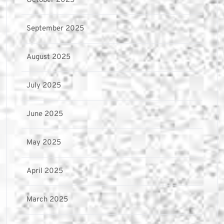
October 2025
September 2025
August 2025
July 2025
June 2025
May 2025
April 2025
March 2025