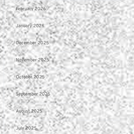
February 2026
January 2026
December 2025
November 2025
October 2025
September 2025
August 2025
July 2025