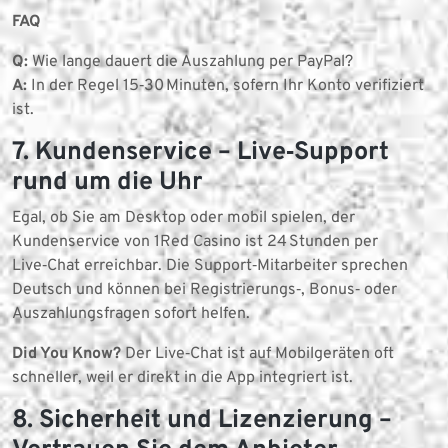
FAQ
Q:
Wie lange dauert die Auszahlung per PayPal?
A:
In der Regel 15‑30 Minuten, sofern Ihr Konto verifiziert
ist.
7. Kundenservice – Live‑Support
rund um die Uhr
Egal, ob Sie am Desktop oder mobil spielen, der
Kundenservice von 1Red Casino ist 24 Stunden per
Live‑Chat erreichbar. Die Support‑Mitarbeiter sprechen
Deutsch und können bei Registrierungs‑, Bonus‑ oder
Auszahlungsfragen sofort helfen.
Did You Know?
Der Live‑Chat ist auf Mobilgeräten oft
schneller, weil er direkt in die App integriert ist.
8. Sicherheit und Lizenzierung –