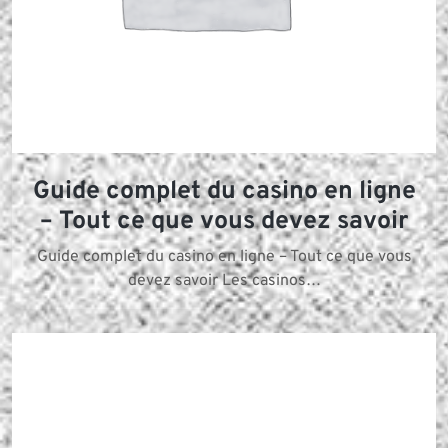
Guide complet du casino en ligne
– Tout ce que vous devez savoir
Guide complet du casino en ligne – Tout ce que vous
devez savoir Les casinos…