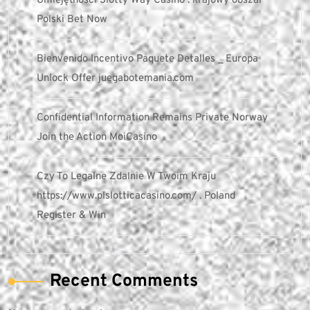
Umiejętności Slotty Way Casino . krajowy obszar
Polski Bet Now
Bienvenido Incentivo Paquete Detalles _ Europa
Unlock Offer juegabotemania.com
Confidential Information Remains Private Norway
Join the Action MoiCasino
Czy To Legalne Zdalnie W Twoim Kraju
https://www.plslotticacasino.com/ . Poland
Register & Win
Recent Comments