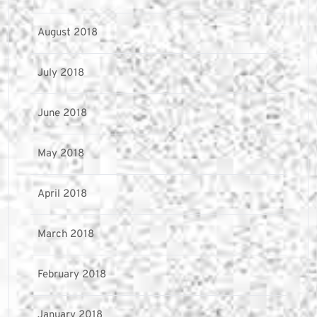
August 2018
July 2018
June 2018
May 2018
April 2018
March 2018
February 2018
January 2018