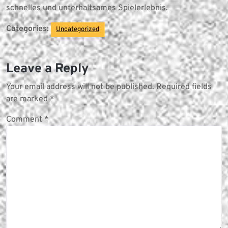
schnelles und unterhaltsames Spielerlebnis.
Categories:
Uncategorized
Leave a Reply
Your email address will not be published.
Required fields
are marked
*
Comment
*