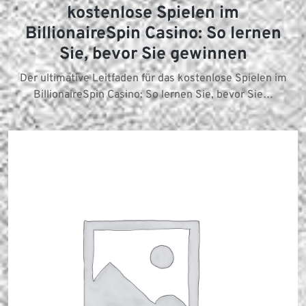
kostenlose Spielen im
BillionaireSpin Casino: So lernen
Sie, bevor Sie gewinnen
Der ultimative Leitfaden für das kostenlose Spielen im
BillionaireSpin Casino: So lernen Sie, bevor Sie…