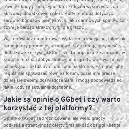
standardowego
ggbet bonusu za rejestrację
, dostępne są
również kody promocyjne, które można wykorzystać do
aktywacji dodatkowych ofert. Kody te mogą dotyczyć
zarówno bonusów pieniężnych, jak i darmowych spinów, co
czyni je bardzo atrakcyjnymi dla graczy.
Warto również monitorować wydarzenia specjalne, takie jak
turnieje czy promocje sezonowe, które mogą przynieść
dodatkowe korzyści. GGbet często organizuje kampanie, w
których można zdobyć atrakcyjne nagrody, więc warto być
na bieżąco z aktualnymi ofertami na stronie. Pamiętaj, aby
regularnie sprawdzać również forum, gdzie inni gracze
dzielą się swoimi doświadczeniami i mogą podpowiedzieć,
jakie kody są aktualnie dostępne.
Jakie są opinie o GGbet i czy warto
korzystać z tej platformy?
Opinie o GGbet są zróżnicowane, ale wielu graczy
podkreśla atrakcyjność oferty oraz jakość obsługi klienta.