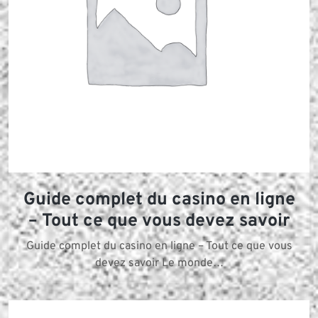
Guide complet du casino en ligne
– Tout ce que vous devez savoir
Guide complet du casino en ligne – Tout ce que vous
devez savoir Le monde…