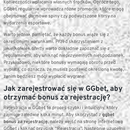
konieczności wpłacania własnych środków. Oprócz tego,
GGbet regularnie wprowadza różne promocje, które mogą
obejmować darmowe spiny czy podwyższone kursy na
wydarzenia esportowe.
Warto jednak pamiętać, że każdy bonus wiąże się z
określonymi warunkami. Przed skorzystaniem z
jakiejkolwiek oferty warto dokładnie zapoznać się z
regulaminem, aby uniknąć nieprzyjemnych niespodzianek.
Przykładowo, niektóre bonusy wymagają obrotu przed
wypłatą, co oznacza, że musisz postawić określoną kwotę,
zanim będziesz mógł wypłacić wygrane.
Jak zarejestrować się w GGbet, aby
otrzymać bonus za rejestrację?
Rejestracja w GGbet to proces szybki i intuicyjny, który
zajmuje zaledwie kilka minut. Aby skorzystać z
ggbet
bonus za rejestrację
, należy wejść na stronę internetową
GGbet i kliknąć przycisk “Rejestracja”. Następnie uzupełnij