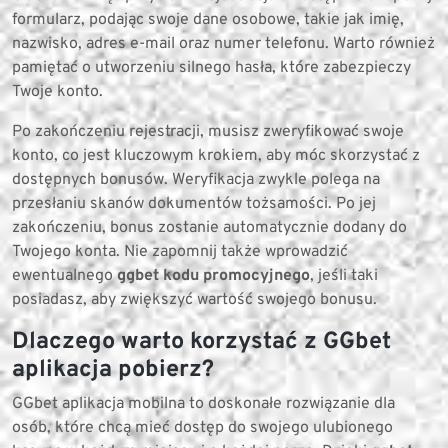
formularz, podając swoje dane osobowe, takie jak imię,
nazwisko, adres e-mail oraz numer telefonu. Warto również
pamiętać o utworzeniu silnego hasła, które zabezpieczy
Twoje konto.
Po zakończeniu rejestracji, musisz zweryfikować swoje
konto, co jest kluczowym krokiem, aby móc skorzystać z
dostępnych bonusów. Weryfikacja zwykle polega na
przesłaniu skanów dokumentów tożsamości. Po jej
zakończeniu, bonus zostanie automatycznie dodany do
Twojego konta. Nie zapomnij także wprowadzić
ewentualnego
ggbet kodu promocyjnego
, jeśli taki
posiadasz, aby zwiększyć wartość swojego bonusu.
Dlaczego warto korzystać z GGbet
aplikacja pobierz?
GGbet aplikacja mobilna to doskonałe rozwiązanie dla
osób, które chcą mieć dostęp do swojego ulubionego