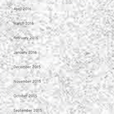
April 2016
March 2016
February 2016
January 2016
December 2015
November 2015
October 2015
September 2015