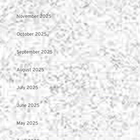
November 2025
October 2025
September 2025
August 2025
July 2025
June 2025
May 2025