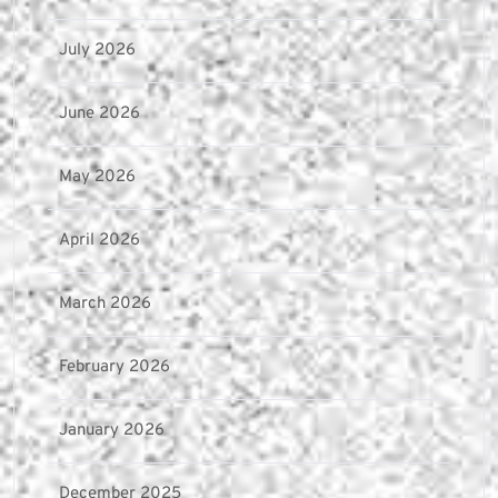
July 2026
June 2026
May 2026
April 2026
March 2026
February 2026
January 2026
December 2025