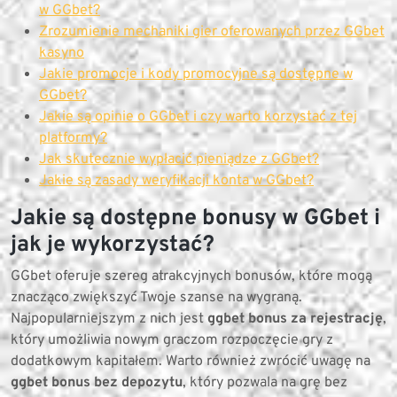
w GGbet?
Zrozumienie mechaniki gier oferowanych przez GGbet
kasyno
Jakie promocje i kody promocyjne są dostępne w
GGbet?
Jakie są opinie o GGbet i czy warto korzystać z tej
platformy?
Jak skutecznie wypłacić pieniądze z GGbet?
Jakie są zasady weryfikacji konta w GGbet?
Jakie są dostępne bonusy w GGbet i
jak je wykorzystać?
GGbet oferuje szereg atrakcyjnych bonusów, które mogą
znacząco zwiększyć Twoje szanse na wygraną.
Najpopularniejszym z nich jest
ggbet bonus za rejestrację
,
który umożliwia nowym graczom rozpoczęcie gry z
dodatkowym kapitałem. Warto również zwrócić uwagę na
ggbet bonus bez depozytu
, który pozwala na grę bez