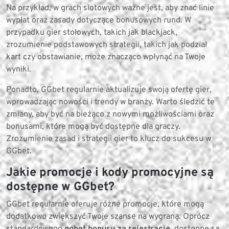
Na przykład, w grach slotowych ważne jest, aby znać linie
wypłat oraz zasady dotyczące bonusowych rund. W
przypadku gier stołowych, takich jak blackjack,
zrozumienie podstawowych strategii, takich jak podział
kart czy obstawianie, może znacząco wpłynąć na Twoje
wyniki.
Ponadto, GGbet regularnie aktualizuje swoją ofertę gier,
wprowadzając nowości i trendy w branży. Warto śledzić te
zmiany, aby być na bieżąco z nowymi możliwościami oraz
bonusami, które mogą być dostępne dla graczy.
Zrozumienie zasad i strategii gier to klucz do sukcesu w
GGbet.
Jakie promocje i kody promocyjne są
dostępne w GGbet?
GGbet regularnie oferuje różne promocje, które mogą
dodatkowo zwiększyć Twoje szanse na wygraną. Oprócz