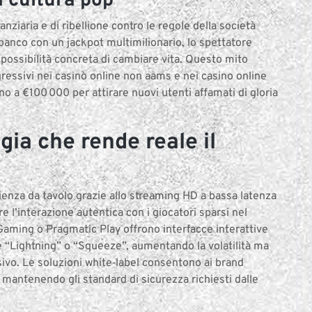
la cultura pop
anziaria e di ribellione contro le regole della società
banco con un jackpot multimilionario, lo spettatore
ssibilità concreta di cambiare vita. Questo mito
ressivi nei casinò online non aams e nei casino online
o a €100 000 per attirare nuovi utenti affamati di gloria
gia che rende reale il
ienza da tavolo grazie allo streaming HD a bassa latenza
e l’interazione autentica con i giocatori sparsi nel
Gaming o Pragmatic Play offrono interfacce interattive
e “Lightning” o “Squeeze”, aumentando la volatilità ma
sivo. Le soluzioni white‑label consentono ai brand
 mantenendo gli standard di sicurezza richiesti dalle