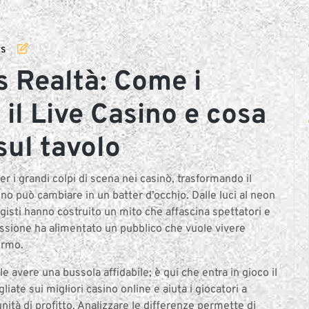
s
s Realtà: Come i
il Live Casino e cosa
ul tavolo
 i grandi colpi di scena nei casinò, trasformando il
ino può cambiare in un batter d’occhio. Dalle luci al neon
registi hanno costruito un mito che affascina spettatori e
sione ha alimentato un pubblico che vuole vivere
ermo.
 avere una bussola affidabile; è qui che entra in gioco il
liate sui migliori casino online e aiuta i giocatori a
nità di profitto. Analizzare le differenze permette di