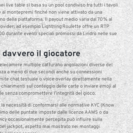
 live table si basa su un pool condiviso tra tutti i tavoli
ce al montepremi finché non viene attivato da una
o della piattaforma. Il payout medio varia dal 70 % al
provider; ad esempio Lightning Roulette offre un RTP
00 durante eventi speciali promossi da Lindro nelle sue
e davvero il giocatore
telecamere multiple catturano angolazioni diverse del
enza a meno di due secondi anche su connessioni
ite chat testuale o voice overlay direttamente nella
 chiarimenti sul conteggio delle carte o inviare emoji al
le senza compromettere l’integrità del gioco.
ome la necessità di conformarsi alle normative KYC (Know
inimo delle puntate imposte dalle licenze AAMS o da
ncy occasionalmente percepita può influire sulla
i del jackpot, aspetto mai mostrato nei montaggi