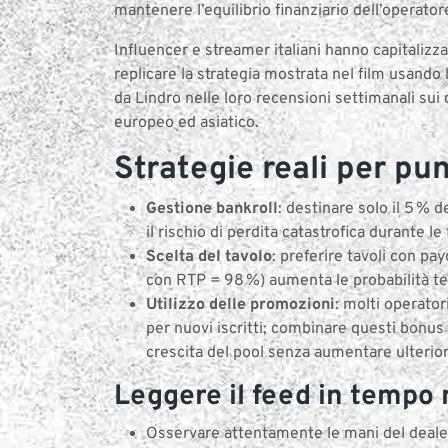
mantenere l’equilibrio finanziario dell’operator
Influencer e streamer italiani hanno capitaliz
replicare la strategia mostrata nel film usando
da Lindro nelle loro recensioni settimanali sui
europeo ed asiatico.
Strategie reali per pun
Gestione bankroll
: destinare solo il 5 % 
il rischio di perdita catastrofica durante le f
Scelta del tavolo
: preferire tavoli con p
con RTP = 98 %) aumenta le probabilità teo
Utilizzo delle promozioni
: molti operato
per nuovi iscritti; combinare questi bonus
crescita del pool senza aumentare ulterior
Leggere il feed in tempo 
Osservare attentamente le mani del dealer 