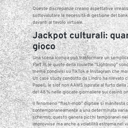
Queste discrepanze creano aspettative irrealis
sottovalutare la necessità di gestione del ban
davanti al tavolo virtuale.
Jackpot culturali: quan
gioco
Una scena iconica può trasformare un semplice 
Part III
, le quote della roulette “Lightning” son
meme condivisi su TikTok e Instagram che most
Un case study condotto da Lindro ha rilevato c
Papel), le slot non AAMS ispirate al furto del
del 48 % nelle giocate giornaliere sui casinò onl
Il fenomeno “flash‑mob” digitale si manifesta 
contemporaneamente a una determinata variant
schermo; questo genera picchi temporanei nei p
improvvise ma anche a volatilità estrema nel 