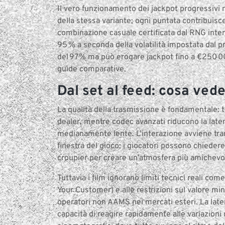
Il vero funzionamento dei jackpot progressivi nei
della stessa variante; ogni puntata contribuis
combinazione casuale certificata dal RNG intern
95 % a seconda della volatilità impostata dal 
del 97 % ma può erogare jackpot fino a €250 0
guide comparative.
Dal set al feed: cosa ved
La qualità della trasmissione è fondamentale: 
dealer, mentre codec avanzati riducono la lat
medianamente lente. L’interazione avviene tram
finestra del gioco; i giocatori possono chiedere
croupier per creare un’atmosfera più amichevo
Tuttavia i film ignorano limiti tecnici reali c
Your Customer) e alle restrizioni sul valore m
operatori non AAMS nei mercati esteri. La late
capacità di reagire rapidamente alle variazion