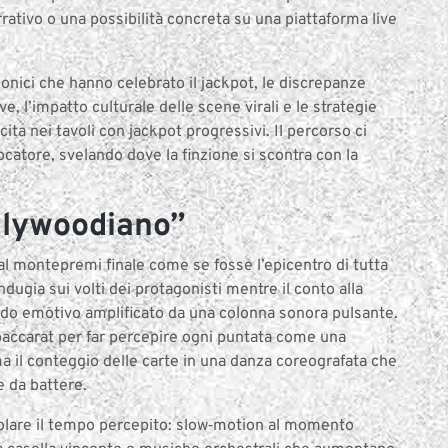
arrativo o una possibilità concreta su una piattaforma live
conici che hanno celebrato il jackpot, le discrepanze
e, l’impatto culturale delle scene virali e le strategie
ita nei tavoli con jackpot progressivi. Il percorso ci
catore, svelando dove la finzione si scontra con la
ollywoodiano”
al montepremi finale come se fosse l’epicentro di tutta
dugia sui volti dei protagonisti mentre il conto alla
ndo emotivo amplificato da una colonna sonora pulsante.
l baccarat per far percepire ogni puntata come una
a il conteggio delle carte in una danza coreografata che
 da battere.
olare il tempo percepito: slow‑motion al momento