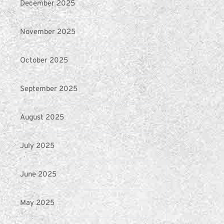
December 2025
November 2025
October 2025
September 2025
August 2025
July 2025
June 2025
May 2025