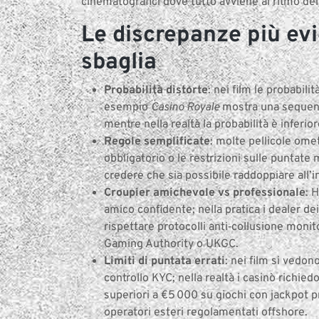
cinematografici dove tutto avviene al ritmo de
Le discrepanze più ev
sbaglia
Probabilità distorte
: nei film le probabil
esempio
Casino Royale
mostra una sequenza
mentre nella realtà la probabilità è inferior
Regole semplificate
: molte pellicole om
obbligatorio o le restrizioni sulle puntate 
credere che sia possibile raddoppiare all’in
Croupier amichevole vs professionale
: 
amico confidente; nella pratica i dealer d
rispettare protocolli anti‑collusione monit
Gaming Authority o UKGC.
Limiti di puntata errati
: nei film si vedo
controllo KYC; nella realtà i casinò richied
superiori a €5 000 su giochi con jackpot 
operatori esteri regolamentati offshore.