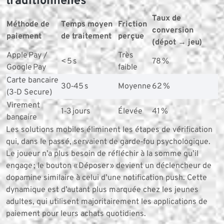
traditionnelles
Taux de
Méthode de
Temps moyen
Friction
conversion
paiement
de traitement
perçue
(dépot → jeu)
Apple Pay /
Très
< 5 s
78 %
Google Pay
faible
Carte bancaire
30‑45 s
Moyenne
62 %
(3‑D Secure)
Virement
1‑3 jours
Élevée
41 %
bancaire
Les solutions mobiles éliminent les étapes de vérification
qui, dans le passé, servaient de garde‑fou psychologique.
Le joueur n’a plus besoin de réfléchir à la somme qu’il
engage ; le bouton « Déposer » devient un déclencheur de
dopamine similaire à celui d’une notification push. Cette
dynamique est d’autant plus marquée chez les jeunes
adultes, qui utilisent majoritairement les applications de
paiement pour leurs achats quotidiens.