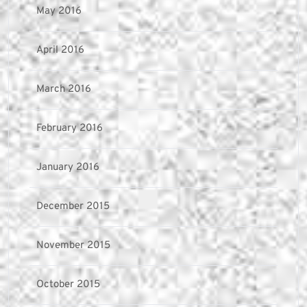
May 2016
April 2016
March 2016
February 2016
January 2016
December 2015
November 2015
October 2015