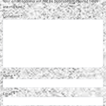
Your email address will not be published.
Required fields
are marked
*
Comment
*
Name
*
Email
*