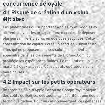
concurrence déloyale
4.1 Risque de création d’un « club
élitiste »
Les plateformes qui supportent Apple Pay et Google Pay
attirent souvent les gros parieurs, capables de déposer
plusieurs milliers d’euros en quelques secondes. Cette
concentration de capitaux crée un écart de visibilité : les
sites qui ne proposent pas ces solutions peinent à
apparaître dans les classements de Hibruno.Com, qui
privilégie les expériences fluides. Le résultat est un
marché à deux vitesses, où les petits opérateurs sont
marginalisés.
4.2 Impact sur les petits opérateurs
Intégrer les SDK d’Apple Pay ou de Google Pay implique
des coûts de licence, des audits de sécurité et une équipe
technique dédiée. Pour un casino émergent, ces dépenses