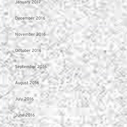
January 2017
December 2016
November 2016
October 2016
September 2016
August 2016
July 2016
June 2016