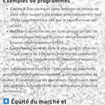
Exemples de programmes
Casino X
(top casino en ligne) propose un tableau de
bord « Mon budget » qui bloque automatiquement tout
dépôt supplémentaire dès que le seuil mensuel est
atteint.
BetStar
(casino francais en ligne) envoie un SMS de
rappel chaque fois que le joueur utilise Google Pay
pour un dépôt supérieur à 150 €.
LuckySpin
(casino en ligne le plus payant) offre un
« cool‑down » de 24 h après trois dépôts consécutifs
via Apple Pay, limitant ainsi les sessions d’impulsion.
Ces initiatives montrent que l’intégration de paiements
instantanés n’est pas incompatible avec la protection du
joueur, à condition que les opérateurs investissent dans
des contrôles automatisés et des vérifications d’identité
renforcées.
Équité du marché et