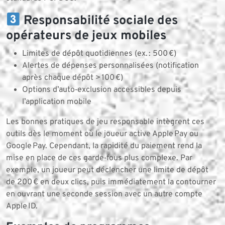
Responsabilité sociale des
opérateurs de jeux mobiles
Limites de dépôt quotidiennes (ex. : 500 €)
Alertes de dépenses personnalisées (notification
après chaque dépôt > 100 €)
Options d’auto‑exclusion accessibles depuis
l’application mobile
Les bonnes pratiques de jeu responsable intègrent ces
outils dès le moment où le joueur active Apple Pay ou
Google Pay. Cependant, la rapidité du paiement rend la
mise en place de ces garde‑fous plus complexe. Par
exemple, un joueur peut déclencher une limite de dépôt
de 200 € en deux clics, puis immédiatement la contourner
en ouvrant une seconde session avec un autre compte
Apple ID.